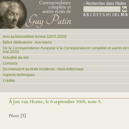
Rechercher dans l'Index
A
B
C
D
E
F
G
H
I
J
K
L
M
N