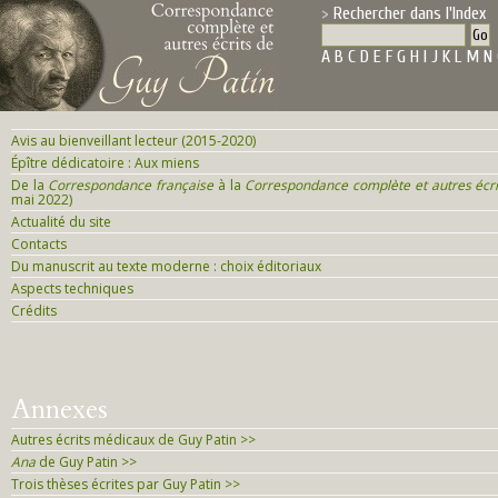
Rechercher dans l'Index
A
B
C
D
E
F
G
H
I
J
K
L
M
N