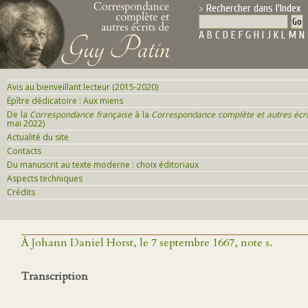
Rechercher dans l'Index
A
B
C
D
E
F
G
H
I
J
K
L
M
N