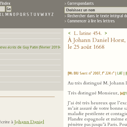
l'Index
Correspondants
K
L
M
N
O
P
Q
R
S
T
U
V
W
X
Y
Z
Rechercher dans le texte intégral d
Commencer à lire les lettres