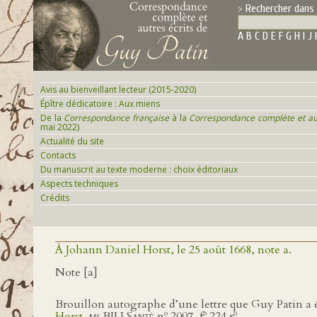
Rechercher dans 
A
B
C
D
E
F
G
H
I
J