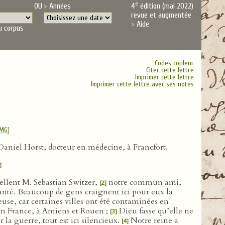
e
OU
Années
4
édition (mai 2022)
revue et augmentée
Aide
u corpus