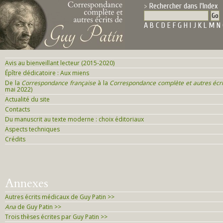
Rechercher dans l'Index
A
B
C
D
E
F
G
H
I
J
K
L
M
N