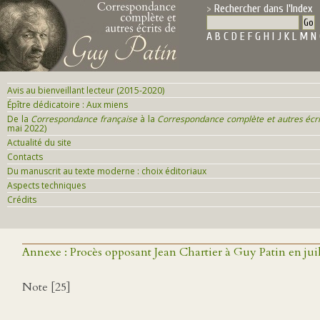
Rechercher dans l'Index
A
B
C
D
E
F
G
H
I
J
K
L
M
N