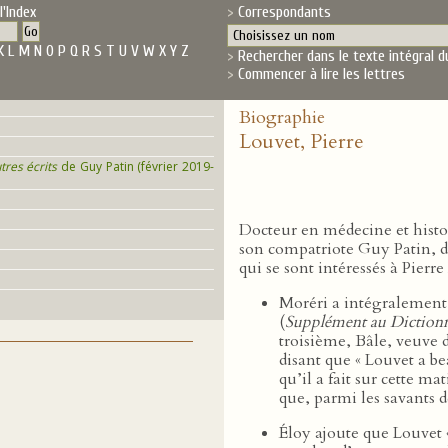
l'Index
Correspondants
K
L
M
N
O
P
Q
R
S
T
U
V
W
X
Y
Z
Rechercher dans le texte intégral d
Commencer à lire les lettres