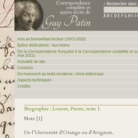
Rechercher dans 
A
B
C
D
E
F
G
H
I
J