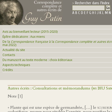
Rechercher dans l'Index
A
B
C
D
E
F
G
H
I
J
K
L
M
N