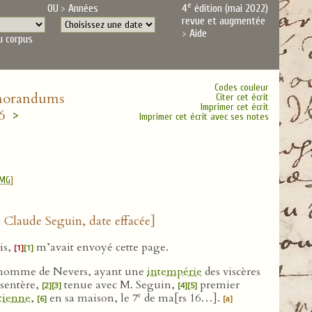
e
OU
Années
4
édition (mai 2022)
revue et augmentée
Aide
u corpus