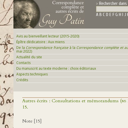
Rechercher dans 
A
B
C
D
E
F
G
H
I
J