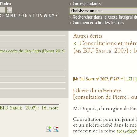
l'Index
Correspondants
K
L
M
N
O
P
Q
R
S
T
U
V
W
X
Y
Z
Rechercher dans le texte intégral d
Commencer à lire les lettres