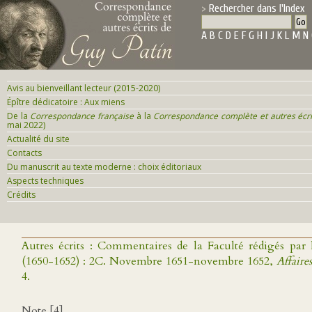
Rechercher dans l'Index
A
B
C
D
E
F
G
H
I
J
K
L
M
N