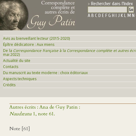
Rechercher dans l'Index
A
B
C
D
E
F
G
H
I
J
K
L
M
N