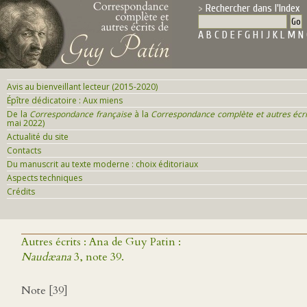
Rechercher dans l'Index
A
B
C
D
E
F
G
H
I
J
K
L
M
N