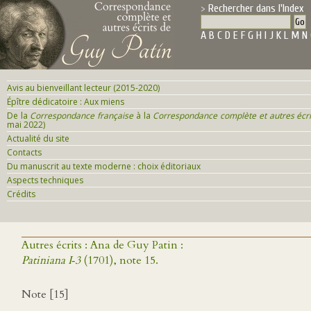
Rechercher dans l'Index
A
B
C
D
E
F
G
H
I
J
K
L
M
N