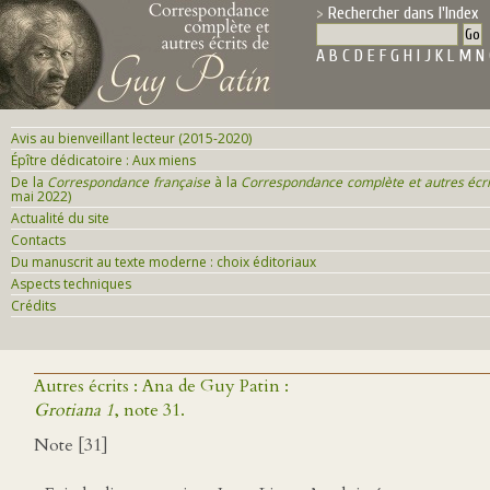
Rechercher dans l'Index
A
B
C
D
E
F
G
H
I
J
K
L
M
N