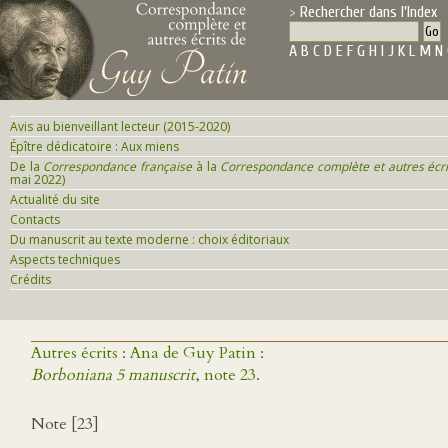
Rechercher dans l'Index
A
B
C
D
E
F
G
H
I
J
K
L
M
N