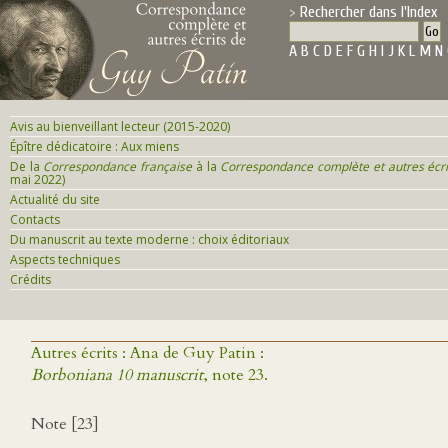
Rechercher dans l'Index
A
B
C
D
E
F
G
H
I
J
K
L
M
N