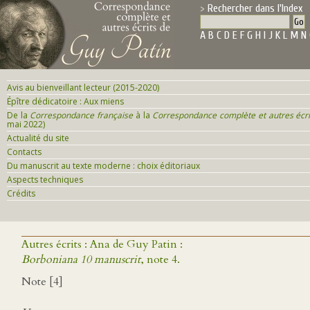
Rechercher dans l'Index
A
B
C
D
E
F
G
H
I
J
K
L
M
N