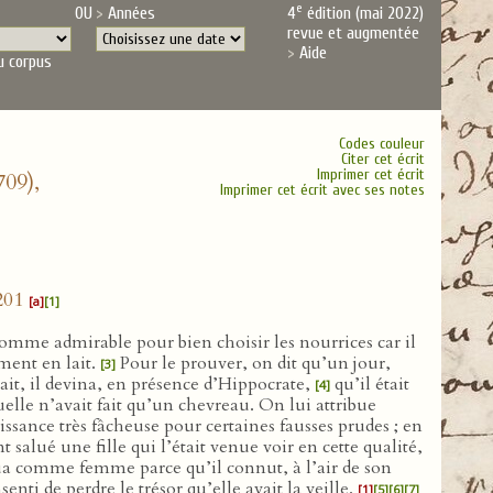
e
OU
Années
4
édition (mai 2022)
revue et augmentée
Aide
u corpus