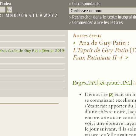
l'Index
Correspondants
K
L
M
N
O
P
Q
R
S
T
U
V
W
X
Y
Z
Rechercher dans le texte intégral d
Commencer à lire les lettres