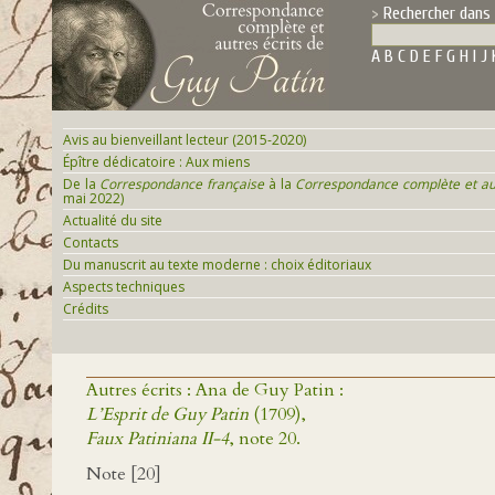
Rechercher dans 
A
B
C
D
E
F
G
H
I
J