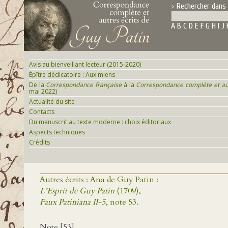
Rechercher dans 
A
B
C
D
E
F
G
H
I
J