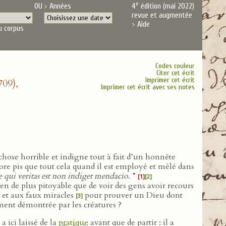
e
OU
Années
4
édition (mai 2022)
revue et augmentée
Aide
u corpus