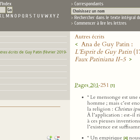
l'Index
Correspondants
K
L
M
N
O
P
Q
R
S
T
U
V
W
X
Y
Z
Rechercher dans le texte intégral d
Commencer à lire les lettres