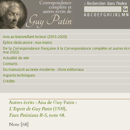
Rechercher dans l'Index
A
B
C
D
E
F
G
H
I
J
K
L
M
N