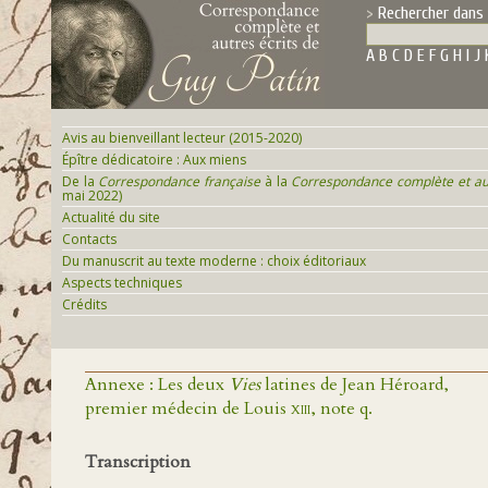
Rechercher dans 
A
B
C
D
E
F
G
H
I
J