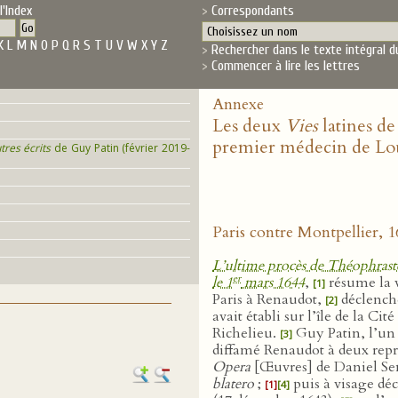
l'Index
Correspondants
K
L
M
N
O
P
Q
R
S
T
U
V
W
X
Y
Z
Rechercher dans le texte intégral d
Commencer à lire les lettres