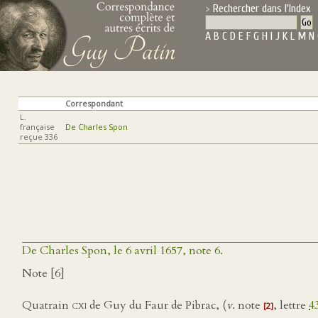
Rechercher dans l'Index
A
B
C
D
E
F
G
H
I
J
K
L
M
N