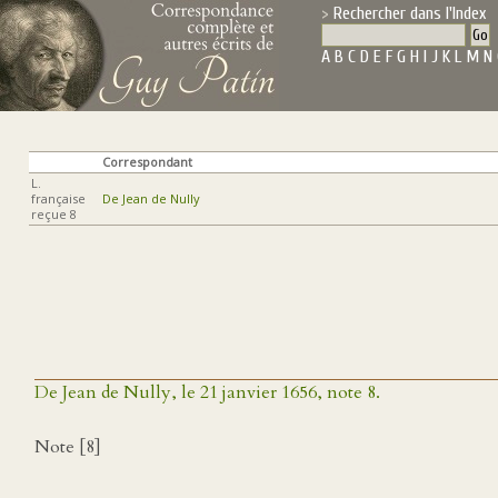
Rechercher dans l'Index
A
B
C
D
E
F
G
H
I
J
K
L
M
N