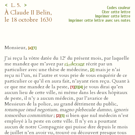
<
>
L. 5.
Codes couleur
À Claude II Belin,
Citer cette lettre
Imprimer cette lettre
le 18 octobre 1630
Imprimer cette lettre avec ses notes
Monsieur,
[a]
[1]
e
J’ai reçu la vôtre datée du 12
du présent mois, par laquelle
me mandez que m’avez par
ci-devant
récrit par un
particulier avec une thèse de médecine,
mais je n’ai
[2]
reçu ni l’un, ni l’autre et vous prie de vous enquérir de ce
particulier ce qu’il en aura fait, n’ayant rien reçu. Quant à
ce que me mandez de la peste,
je vous dirai qu’en
[1]
[3]
[4]
aucun lieu de cette ville, ni même dans les deux hôpitaux
de peste, il n’y a aucun médecin, par l’avarice de
Messieurs de la police, au grand détriment du public,
totumque istud negotium, magno plebeculæ damno, ignoris
tonsoribus committitur
;
si bien que nul médecin n’est
[2]
[5]
employé à la peste en cette ville. Il n’y en a pourtant
aucun de notre Compagnie qui puisse dire depuis le mois
de juillet n’en avoir vu, trouvé ou découvert presque tous