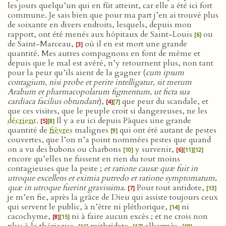
les jours quelqu’un qui en fût atteint, car elle a été ici fort
commune. Je sais bien que pour ma part j’en ai trouvé plus
de soixante en divers endroits, lesquels, depuis mon
rapport, ont été menés aux hôpitaux de Saint-Louis
ou
[6]
de Saint-Marceau,
où il en est mort une grande
[3]
quantité. Mes autres compagnons en font de même et
depuis que le mal est avéré, n’y retournent plus, non tant
pour la peur qu’ils aient de la gagner (
cum ipsum
contagium, nisi probe et perite intelligatur, sit merum
Arabum et pharmacopolarum figmentum, ut ficta sua
cardiaca facilius obtundant
),
que peur du scandale, et
[4]
[7]
que ces visites, que le peuple croit si dangereuses, ne les
décrient
.
Il y a eu ici depuis Pâques une grande
[5]
[8]
quantité de
fièvres
malignes
qui ont été autant de pestes
[9]
couvertes, que l’on n’a point nommées pestes que quand
on a vu des bubons ou charbons
y survenir,
[10]
[6]
[11]
[12]
encore qu’elles ne fussent en rien du tout moins
contagieuses que la peste ;
et ratione causæ quæ fuit in
utroque excellens et eximia putredo et ratione symptomatum,
quæ in utroque fuerint gravissima
.
Pour tout antidote,
[7]
[13]
je m’en fie, après la grâce de Dieu qui assiste toujours ceux
qui servent le public, à n’être ni pléthorique,
ni
[14]
cacochyme,
ni à faire aucun excès ; et ne crois non
[8]
[15]