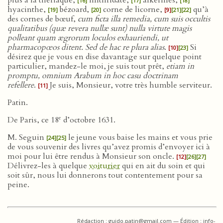
plus à la thériaque,
mithridate,
alkermès,
[16]
[17]
[18]
hyacinthe,
bézoard,
corne de licorne,
qu’à
[19]
[20]
[9]
[21]
[22]
des cornes de bœuf,
cum ficta illa remedia, cum suis occultis
qualitatibus (quæ revera nullæ sunt) nulla virtute magis
polleant quam ægrorum loculos exhauriendi, ut
pharmacopœos ditent. Sed de hac re plura alias
.
Si
[10]
[23]
désirez que je vous en dise davantage sur quelque point
particulier, mandez-le moi, je suis tout prêt,
etiam in
promptu, omnium Arabum in hoc casu doctrinam
refellere
.
Je suis, Monsieur, votre très humble serviteur.
[11]
Patin.
e
De Paris, ce 18
d’octobre 1631.
M. Seguin
le jeune vous baise les mains et vous prie
[24]
[25]
de vous souvenir des livres qu’avez promis d’envoyer ici à
moi pour lui être rendus à Monsieur son oncle.
[12]
[26]
[27]
Délivrez-les à quelque
voiturier
qui en ait du soin et qui
soit sûr, nous lui donnerons tout contentement pour sa
peine.
Rédaction : guido.patin@gmail.com — Édition : info-