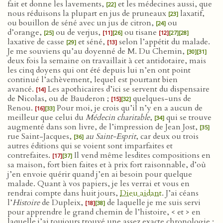
fait et donne les lavements,
et les médecines aussi, que
[22]
nous réduisons la plupart en jus de pruneaux
laxatif,
[23]
ou bouillon de séné avec un jus de citron,
ou
[24]
d’orange,
ou de verjus,
ou tisane
[25]
[11]
[26]
[12]
[27]
[28]
laxative de casse
et séné,
selon l’appétit du malade.
[29]
[13]
Je me souviens qu’au doyenné de M. Du Chemin,
[30]
[31]
deux fois la semaine on travaillait à cet antidotaire, mais
les cinq doyens qui ont été depuis lui n’en ont point
continué l’achèvement, lequel est pourtant bien
avancé.
Les apothicaires d’ici se servent du dispensaire
[14]
de Nicolas, ou de Bauderon ;
quelques-uns de
[15]
[32]
Renou.
Pour moi, je crois qu’il n’y en a aucun de
[16]
[33]
meilleur que celui du
Médecin charitable
,
qui se trouve
[34]
augmenté dans son livre, de l’impression de Jean Jost,
[35]
rue Saint-Jacques,
au Saint-Esprit
, car deux ou trois
[36]
autres éditions qui se voient sont imparfaites et
contrefaites.
Il vend même lesdites compositions en
[17]
[37]
sa maison, fort bien faites et à prix fort raisonnable, d’où
j’en envoie quérir quand j’en ai besoin pour quelque
malade. Quant à vos papiers, je les verrai et vous en
rendrai compte dans huit jours,
Dieu aidant
. J’ai céans
l’
Histoire
de Dupleix,
de laquelle je me suis servi
[18]
[38]
pour apprendre le grand chemin de l’histoire, < et > en
laquelle j’ai toujours trouvé une assez exacte chronologie ;