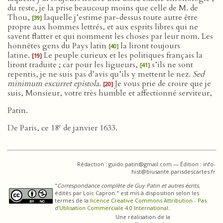
du reste, je la prise beaucoup moins que celle de M. de
Thou,
laquelle j’estime par-dessus toute autre être
[39]
propre aux hommes lettrés, et aux esprits libres qui ne
savent flatter et qui nomment les choses par leur nom. Les
honnêtes gens du Pays latin
la liront toujours
[40]
latine.
Le peuple curieux et les politiques français la
[19]
liront traduite ; car pour les ligueurs,
s’ils ne sont
[41]
repentis, je ne suis pas d’avis qu’ils y mettent le nez.
Sed
minimum excurret epistola
.
Je vous prie de croire que je
[20]
suis, Monsieur, votre très humble et affectionné serviteur,
Patin.
e
De Paris, ce 18
de janvier 1633.
Rédaction : guido.patin@gmail.com — Édition : info-
hist@biusante.parisdescartes.fr
"
Correspondance complète de Guy Patin et autres écrits
,
édités par Loïc Capron." est mis à disposition selon les
termes de la
licence Creative Commons Attribution - Pas
d’Utilisation Commerciale 4.0 International
.
Une réalisation de la