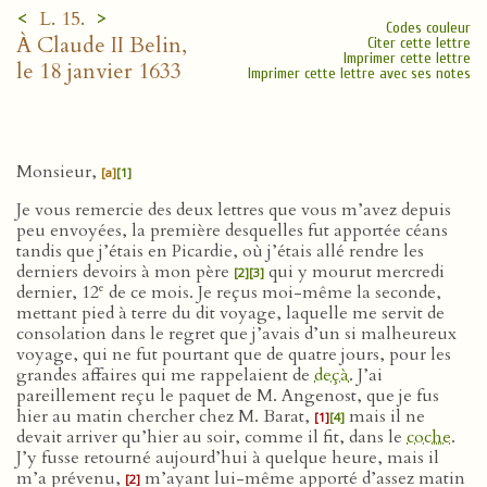
<
>
L. 15.
Codes couleur
À Claude II Belin,
Citer cette lettre
Imprimer cette lettre
le 18 janvier 1633
Imprimer cette lettre avec ses notes
Monsieur,
[a]
[1]
Je vous remercie des deux lettres que vous m’avez depuis
peu envoyées, la première desquelles fut apportée céans
tandis que j’étais en Picardie, où j’étais allé rendre les
derniers devoirs à mon père
qui y mourut mercredi
[2]
[3]
e
dernier, 12
de ce mois. Je reçus moi-même la seconde,
mettant pied à terre du dit voyage, laquelle me servit de
consolation dans le regret que j’avais d’un si malheureux
voyage, qui ne fut pourtant que de quatre jours, pour les
grandes affaires qui me rappelaient de
deçà
. J’ai
pareillement reçu le paquet de M. Angenost, que je fus
hier au matin chercher chez M. Barat,
mais il ne
[1]
[4]
devait arriver qu’hier au soir, comme il fit, dans le
coche
.
J’y fusse retourné aujourd’hui à quelque heure, mais il
m’a prévenu,
m’ayant lui-même apporté d’assez matin
[2]