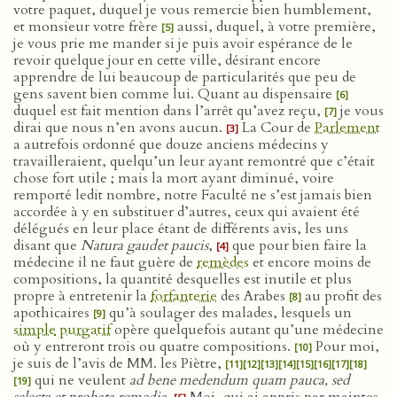
votre paquet, duquel je vous remercie bien humblement,
et monsieur votre frère
aussi, duquel, à votre première,
[5]
je vous prie me mander si je puis avoir espérance de le
revoir quelque jour en cette ville, désirant encore
apprendre de lui beaucoup de particularités que peu de
gens savent bien comme lui. Quant au dispensaire
[6]
duquel est fait mention dans l’arrêt qu’avez reçu,
je vous
[7]
dirai que nous n’en avons aucun.
La Cour de
Parlement
[3]
a autrefois ordonné que douze anciens médecins y
travailleraient, quelqu’un leur ayant remontré que c’était
chose fort utile ; mais la mort ayant diminué, voire
remporté ledit nombre, notre Faculté ne s’est jamais bien
accordée à y en substituer d’autres, ceux qui avaient été
délégués en leur place étant de différents avis, les uns
disant que
Natura gaudet paucis
,
que pour bien faire la
[4]
médecine il ne faut guère de
remèdes
et encore moins de
compositions, la quantité desquelles est inutile et plus
propre à entretenir la
forfanterie
des Arabes
au profit des
[8]
apothicaires
qu’à soulager des malades, lesquels un
[9]
simple
purgatif
opère quelquefois autant qu’une médecine
où y entreront trois ou quatre compositions.
Pour moi,
[10]
je suis de l’avis de MM. les Piètre,
[11]
[12]
[13]
[14]
[15]
[16]
[17]
[18]
qui ne veulent
ad bene medendum quam pauca, sed
[19]