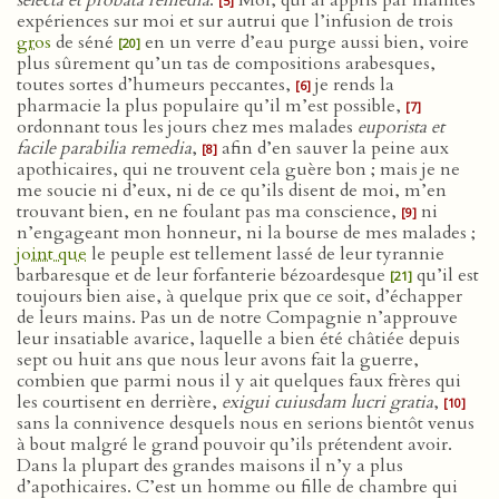
selecta et probata remedia
.
Moi, qui ai appris par maintes
[5]
expériences sur moi et sur autrui que l’infusion de trois
gros
de séné
en un verre d’eau purge aussi bien, voire
[20]
plus sûrement qu’un tas de compositions arabesques,
toutes sortes d’humeurs peccantes,
je rends la
[6]
pharmacie la plus populaire qu’il m’est possible,
[7]
ordonnant tous les jours chez mes malades
euporista et
facile parabilia remedia
,
afin d’en sauver la peine aux
[8]
apothicaires, qui ne trouvent cela guère bon ; mais je ne
me soucie ni d’eux, ni de ce qu’ils disent de moi, m’en
trouvant bien, en ne foulant pas ma conscience,
ni
[9]
n’engageant mon honneur, ni la bourse de mes malades ;
joint que
le peuple est tellement lassé de leur tyrannie
barbaresque et de leur forfanterie bézoardesque
qu’il est
[21]
toujours bien aise, à quelque prix que ce soit, d’échapper
de leurs mains. Pas un de notre Compagnie n’approuve
leur insatiable avarice, laquelle a bien été châtiée depuis
sept ou huit ans que nous leur avons fait la guerre,
combien que parmi nous il y ait quelques faux frères qui
les courtisent en derrière,
exigui cuiusdam lucri gratia
,
[10]
sans la connivence desquels nous en serions bientôt venus
à bout malgré le grand pouvoir qu’ils prétendent avoir.
Dans la plupart des grandes maisons il n’y a plus
d’apothicaires. C’est un homme ou fille de chambre qui