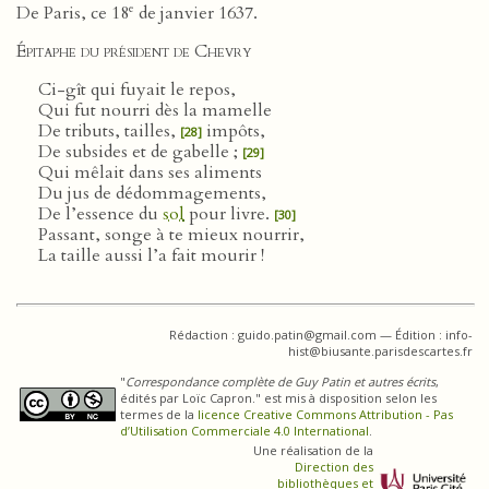
e
De Paris, ce 18
de janvier 1637.
Épitaphe du président de Chevry
Ci-gît qui fuyait le repos,
Qui fut nourri dès la mamelle
De tributs, tailles,
impôts,
[28]
De subsides et de gabelle ;
[29]
Qui mêlait dans ses aliments
Du jus de dédommagements,
De l’essence du
sol
pour livre.
[30]
Passant, songe à te mieux nourrir,
La taille aussi l’a fait mourir !
Rédaction : guido.patin@gmail.com — Édition : info-
hist@biusante.parisdescartes.fr
"
Correspondance complète de Guy Patin et autres écrits
,
édités par Loïc Capron." est mis à disposition selon les
termes de la
licence Creative Commons Attribution - Pas
d’Utilisation Commerciale 4.0 International
.
Une réalisation de la
Direction des
bibliothèques et