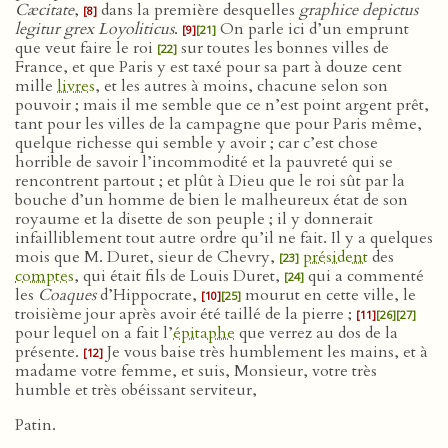
Cæcitate
,
dans la première desquelles
graphice depictus
[8]
legitur grex Loyoliticus
.
On parle ici d’un emprunt
[9]
[21]
que veut faire le roi
sur toutes les bonnes villes de
[22]
France, et que Paris y est taxé pour sa part à douze cent
mille
livres
, et les autres à moins, chacune selon son
pouvoir ; mais il me semble que ce n’est point argent prêt,
tant pour les villes de la campagne que pour Paris même,
quelque richesse qui semble y avoir ; car c’est chose
horrible de savoir l’incommodité et la pauvreté qui se
rencontrent partout ; et plût à Dieu que le roi sût par la
bouche d’un homme de bien le malheureux état de son
royaume et la disette de son peuple ; il y donnerait
infailliblement tout autre ordre qu’il ne fait. Il y a quelques
mois que M. Duret, sieur de Chevry,
président
des
[23]
comptes
, qui était fils de Louis Duret,
qui a commenté
[24]
les
Coaques
d’Hippocrate,
mourut en cette ville, le
[10]
[25]
troisième jour après avoir été taillé de la pierre ;
[11]
[26]
[27]
pour lequel on a fait l’
épitaphe
que verrez au dos de la
présente.
Je vous baise très humblement les mains, et à
[12]
madame votre femme, et suis, Monsieur, votre très
humble et très obéissant serviteur,
Patin.