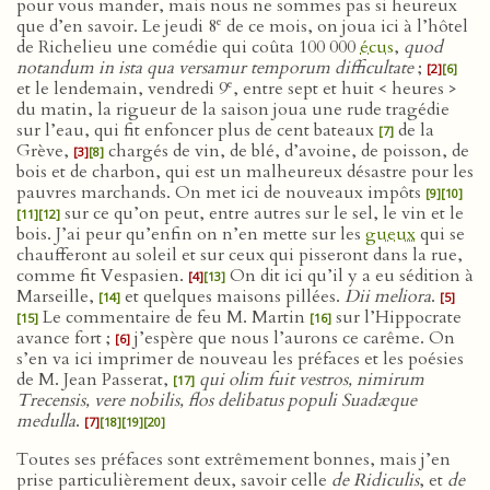
pour vous mander, mais nous ne sommes pas si heureux
e
que d’en savoir. Le jeudi 8
de ce mois, on joua ici à l’hôtel
de Richelieu une comédie qui coûta 100 000
écus
,
quod
notandum in ista qua versamur temporum difficultate
;
[2]
[6]
e
et le lendemain, vendredi 9
, entre sept et huit < heures >
du matin, la rigueur de la saison joua une rude tragédie
sur l’eau, qui fit enfoncer plus de cent bateaux
de la
[7]
Grève,
chargés de vin, de blé, d’avoine, de poisson, de
[3]
[8]
bois et de charbon, qui est un malheureux désastre pour les
pauvres marchands. On met ici de nouveaux impôts
[9]
[10]
sur ce qu’on peut, entre autres sur le sel, le vin et le
[11]
[12]
bois. J’ai peur qu’enfin on n’en mette sur les
gueux
qui se
chaufferont au soleil et sur ceux qui pisseront dans la rue,
comme fit Vespasien.
On dit ici qu’il y a eu sédition à
[4]
[13]
Marseille,
et quelques maisons pillées.
Dii meliora
.
[14]
[5]
Le commentaire de feu M. Martin
sur l’Hippocrate
[15]
[16]
avance fort ;
j’espère que nous l’aurons ce carême. On
[6]
s’en va ici imprimer de nouveau les préfaces et les poésies
de M. Jean Passerat,
qui olim fuit vestros, nimirum
[17]
Trecensis, vere nobilis, flos delibatus populi Suadæque
medulla
.
[7]
[18]
[19]
[20]
Toutes ses préfaces sont extrêmement bonnes, mais j’en
prise particulièrement deux, savoir celle
de Ridiculis
, et
de