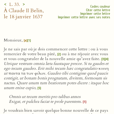
<
>
L. 33.
Codes couleur
À Claude II Belin,
Citer cette lettre
Imprimer cette lettre
le 18 janvier 1637
Imprimer cette lettre avec ses notes
Monsieur,
[a]
[1]
Je ne sais par où je dois commencer cette lettre : ou à vous
remercier de votre beau pâté,
ou à me réjouir avec vous
[2]
et vous congratuler de la nouvelle amie qu’avez faite.
[3]
[4]
Utrique vestrum omnia læta faustaque precor. Si tu gaudes et
ego tecum gaudeo. Erit mihi tecum hæc congratulatio
κοινη
ut
παντα τα των φιλων
. Gaudeo tibi contigisse quod paucis
contigit, ut bonam bonis prognatam, divitem, formosam sis
nactus. Quare unum tum beatiorum potes dicere : itaque hoc
unum enixe cupio,
[5]
Omnis ut tecum meritis pro talibus annos
Exigat, et pulchra faciat te prole parentem
.
[1]
Je voudrais bien savoir quelque bonne nouvelle de ce pays