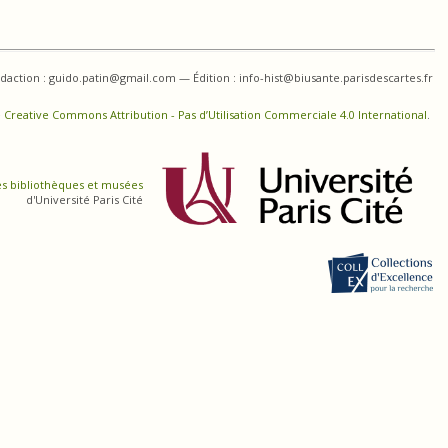
daction : guido.patin@gmail.com — Édition : info-hist@biusante.parisdescartes.fr
 Creative Commons Attribution - Pas d’Utilisation Commerciale 4.0 International
.
es bibliothèques et musées
d'Université Paris Cité