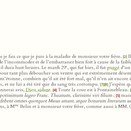
je fais ce que je puis à la maladie de monsieur votre frère.
Il
[2]
l’incommoder et de l’embarrasser bien fort à cause de la faiblesse
e
il dura huit heures. Le mardi 29
, qui fut hier, il fut
purgé
d’un 
our tant plus déboucher son ventre qui est extrêmement dése
m’étonne, combien qu’il ait été fort mal, qu’il n’en ait encore é
s, et ne lui a été tiré que du sang très corrompu.
J’espère qu
[7]
[8]
onnerai avis,
Dieu aidant
.
Toute la cour est à Fontainebleau.
[4]
 potissimum lugeo Franc. Thuanum, clarissimi viri filium
;
mais 
[5]
mum debent omnes quotquot Musas amant, atque bonarum literarum s
me
ns, à M
Belin et à monsieur votre frère, comme aussi à MM. Ca