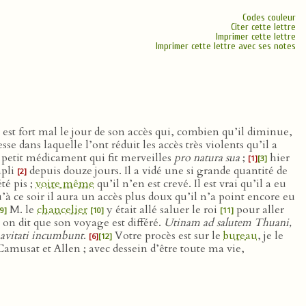
Codes couleur
Citer cette lettre
Imprimer cette lettre
Imprimer cette lettre avec ses notes
 est fort mal le jour de son accès qui, combien qu’il diminue,
 dans laquelle l’ont réduit les accès très violents qu’il a
petit médicament qui fit merveilles
pro natura sua
;
hier
[1]
[3]
mpli
depuis douze jours. Il a vidé une si grande quantité de
[2]
té pis ;
voire même
qu’il n’en est crevé. Il est vrai qu’il a eu
’à ce soir il aura un accès plus doux qu’il n’a point encore eu
M. le
chancelier
y était allé saluer le roi
pour aller
[9]
[10]
[11]
on dit que son voyage est différé.
Utinam ad salutem Thuani,
uavitati incumbunt
.
Votre procès est sur le
bureau
, je le
[6]
[12]
musat et Allen ; avec dessein d’être toute ma vie,