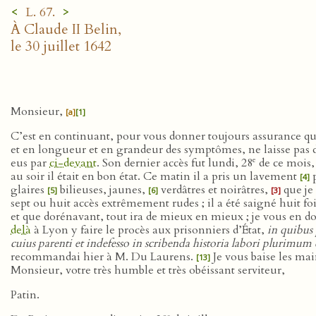
<
>
L. 67.
À Claude II Belin,
le 30 juillet 1642
Monsieur,
[a]
[1]
C’est en continuant, pour vous donner toujours assurance que 
et en longueur et en grandeur des symptômes, ne laisse pas de 
e
eus par
ci-devant
. Son dernier accès fut lundi, 28
de ce mois, 
au soir il était en bon état. Ce matin il a pris un lavement
p
[4]
glaires
bilieuses, jaunes,
verdâtres et noirâtres,
que je 
[5]
[6]
[3]
sept ou huit accès extrêmement rudes ; il a été saigné huit foi
et que dorénavant, tout ira de mieux en mieux ; je vous en d
delà
à Lyon y faire le procès aux prisonniers d’État,
in quibus
cuius parenti et indefesso in scribenda historia labori pluri
recommandai hier à M. Du Laurens.
Je vous baise les mai
[13]
Monsieur, votre très humble et très obéissant serviteur,
Patin.