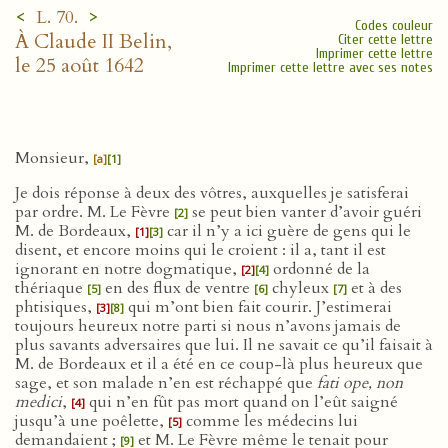
<
>
L. 70.
Codes couleur
À Claude II Belin,
Citer cette lettre
Imprimer cette lettre
le 25 août 1642
Imprimer cette lettre avec ses notes
Monsieur,
[a]
[1]
Je dois réponse à deux des vôtres, auxquelles je satisferai
par ordre. M. Le Fèvre
se peut bien vanter d’avoir guéri
[2]
M. de Bordeaux,
car il n’y a ici guère de gens qui le
[1]
[3]
disent, et encore moins qui le croient : il a, tant il est
ignorant en notre dogmatique,
ordonné de la
[2]
[4]
thériaque
en des flux de ventre
chyleux
et à des
[5]
[6]
[7]
phtisiques,
qui m’ont bien fait courir. J’estimerai
[3]
[8]
toujours heureux notre parti si nous n’avons jamais de
plus savants adversaires que lui. Il ne savait ce qu’il faisait à
M. de Bordeaux et il a été en ce coup-là plus heureux que
sage, et son malade n’en est réchappé que
fati ope, non
medici
,
qui n’en fût pas mort quand on l’eût saigné
[4]
jusqu’à une poêlette,
comme les médecins lui
[5]
demandaient ;
et M. Le Fèvre même le tenait pour
[9]