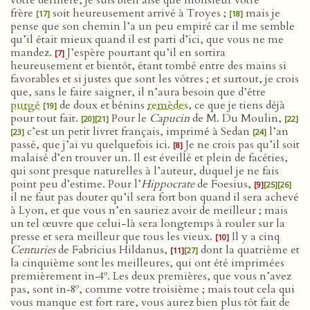
votre dernière, je suis bien aise que monsieur votre
frère
soit heureusement arrivé à Troyes ;
mais je
[17]
[18]
pense que son chemin l’a un peu empiré car il me semble
qu’il était mieux quand il est parti d’ici, que vous ne me
mandez.
J’espère pourtant qu’il en sortira
[7]
heureusement et bientôt, étant tombé entre des mains si
favorables et si justes que sont les vôtres ; et surtout, je crois
que, sans le faire saigner, il n’aura besoin que d’être
purgé
de doux et bénins
remèdes
, ce que je tiens déjà
[19]
pour tout fait.
Pour le
Capucin
de M. Du Moulin,
[20]
[21]
[22]
c’est un petit livret français, imprimé à Sedan
l’an
[23]
[24]
passé, que j’ai vu quelquefois ici.
Je ne crois pas qu’il soit
[8]
malaisé d’en trouver un. Il est éveillé et plein de facéties,
qui sont presque naturelles à l’auteur, duquel je ne fais
point peu d’estime. Pour l’
Hippocrate
de Foesius,
[9]
[25]
[26]
il ne faut pas douter qu’il sera fort bon quand il sera achevé
à Lyon, et que vous n’en sauriez avoir de meilleur ; mais
un tel œuvre que celui-là sera longtemps à rouler sur la
presse et sera meilleur que tous les vieux.
Il y a cinq
[10]
Centuries
de Fabricius Hildanus,
dont la quatrième et
[11]
[27]
la cinquième sont les meilleures, qui ont été imprimées
o
premièrement in‑4
. Les deux premières, que vous n’avez
o
pas, sont in‑8
, comme votre troisième ; mais tout cela qui
vous manque est fort rare, vous aurez bien plus tôt fait de