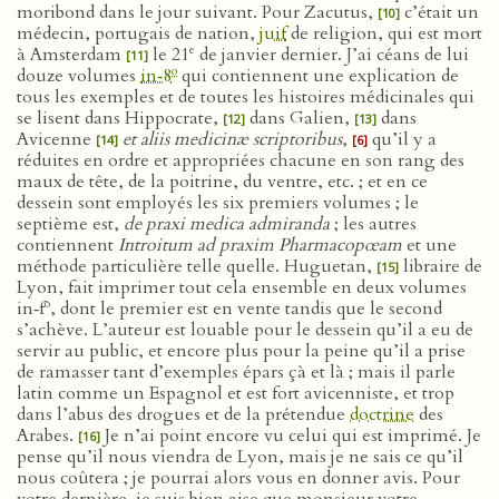
moribond dans le jour suivant. Pour Zacutus,
c’était un
[10]
médecin, portugais de nation,
juif
de religion, qui est mort
e
à Amsterdam
le 21
de janvier dernier. J’ai céans de lui
[11]
o
douze volumes
in‑8
qui contiennent une explication de
tous les exemples et de toutes les histoires médicinales qui
se lisent dans Hippocrate,
dans Galien,
dans
[12]
[13]
Avicenne
et aliis medicinæ scriptoribus
,
qu’il y a
[14]
[6]
réduites en ordre et appropriées chacune en son rang des
maux de tête, de la poitrine, du ventre, etc. ; et en ce
dessein sont employés les six premiers volumes ; le
septième est,
de praxi medica admiranda
; les autres
contiennent
Introitum ad praxim Pharmacopœam
et une
méthode particulière telle quelle. Huguetan,
libraire de
[15]
Lyon, fait imprimer tout cela ensemble en deux volumes
o
in‑f
, dont le premier est en vente tandis que le second
s’achève. L’auteur est louable pour le dessein qu’il a eu de
servir au public, et encore plus pour la peine qu’il a prise
de ramasser tant d’exemples épars çà et là ; mais il parle
latin comme un Espagnol et est fort avicenniste, et trop
dans l’abus des drogues et de la prétendue
doctrine
des
Arabes.
Je n’ai point encore vu celui qui est imprimé. Je
[16]
pense qu’il nous viendra de Lyon, mais je ne sais ce qu’il
nous coûtera ; je pourrai alors vous en donner avis. Pour