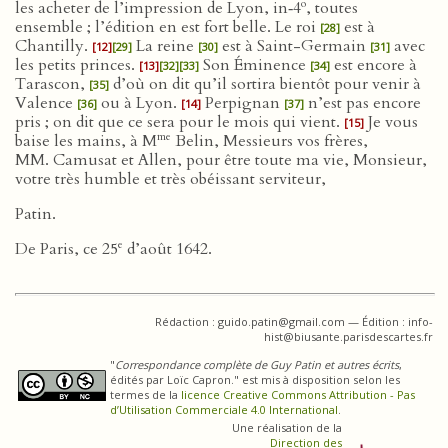
o
les acheter de l’impression de Lyon, in‑4
, toutes
ensemble ; l’édition en est fort belle. Le roi
est à
[28]
Chantilly.
La reine
est à Saint-Germain
avec
[12]
[29]
[30]
[31]
les petits princes.
Son Éminence
est encore à
[13]
[32]
[33]
[34]
Tarascon,
d’où on dit qu’il sortira bientôt pour venir à
[35]
Valence
ou à Lyon.
Perpignan
n’est pas encore
[36]
[14]
[37]
pris ; on dit que ce sera pour le mois qui vient.
Je vous
[15]
me
baise les mains, à M
Belin, Messieurs vos frères,
MM. Camusat et Allen, pour être toute ma vie, Monsieur,
votre très humble et très obéissant serviteur,
Patin.
e
De Paris, ce 25
d’août 1642.
Rédaction : guido.patin@gmail.com — Édition : info-
hist@biusante.parisdescartes.fr
"
Correspondance complète de Guy Patin et autres écrits
,
édités par Loïc Capron." est mis à disposition selon les
termes de la
licence Creative Commons Attribution - Pas
d’Utilisation Commerciale 4.0 International
.
Une réalisation de la
Direction des