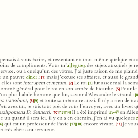
ensais à vous écrire, et ressentant en moi-même quelque ennu
c moins de compliments. Vous m’
alléguez
des sujets auxquels je r
ervice, ou à quelqu’un des vôtres. J’ai juste raison de me plain
ur un pauvre
dîner
;
mais j’excuse ses affaires, et aussi le grand
[1]
 elles sont
inter spem et metum
.
Le roi
fut assez mal la sem
[2]
[3]
nommé général pour le roi en son armée de Picardie.
Pour le
[5]
 d’un plus habile homme que lui, savoir d’Alexandre le Grand :
[8
ra transibunt
,
et toute sa mémoire aussi. Il n’y a rien de n
[8]
[9]
n’en avez un, je suis tout prêt de vous l’envoyer, avec un livre
o
aralipomena D. Sennerti
.
Il a été imprimé
in‑4
en Alle
[10]
[13]
[14]
e un quand il sera ici, il y en a en chemin, j’en ai vu quelques
qui est un professeur de Pavie
encore vivant.
Je vous
6]
[17]
[18]
[11]
 très obéissant serviteur.