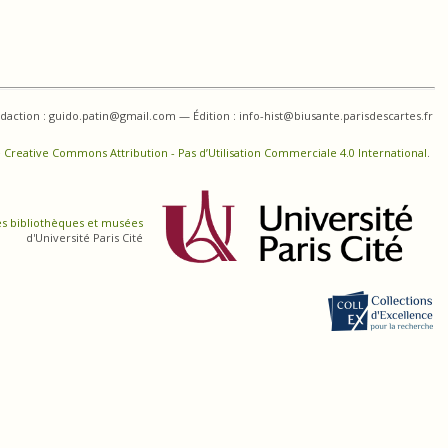
daction : guido.patin@gmail.com — Édition : info-hist@biusante.parisdescartes.fr
 Creative Commons Attribution - Pas d’Utilisation Commerciale 4.0 International
.
es bibliothèques et musées
d'Université Paris Cité