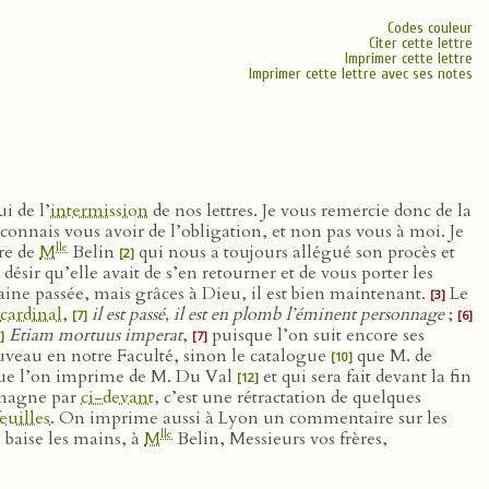
Codes couleur
Citer cette lettre
Imprimer cette lettre
Imprimer cette lettre avec ses notes
i de l’
intermission
de nos lettres. Je vous remercie donc de la
econnais vous avoir de l’obligation, et non pas vous à moi. Je
lle
dre de
M
Belin
qui nous a toujours allégué son procès et
[2]
 désir qu’elle avait de s’en retourner et de vous porter les
aine passée, mais grâces à Dieu, il est bien maintenant.
Le
[3]
cardinal
,
il est passé, il est en plomb l’éminent personnage
;
[7]
[6]
Etiam mortuus imperat
,
puisque l’on suit encore ses
]
[7]
ouveau en notre Faculté, sinon le catalogue
que M. de
[10]
t que l’on imprime de M. Du Val
et qui sera fait devant la fin
[12]
magne par
ci-devant
, c’est une rétractation de quelques
feuilles
. On imprime aussi à Lyon un commentaire sur les
lle
 baise les mains, à
M
Belin, Messieurs vos frères,