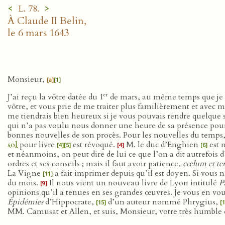
<
>
L. 78.
À Claude II Belin,
le 6 mars 1643
Monsieur,
[a]
[1]
er
J’ai reçu la vôtre datée du 1
de mars, au même temps que je p
vôtre, et vous prie de me traiter plus familièrement et ave
me tiendrais bien heureux si je vous pouvais rendre quelque s
qui n’a pas voulu nous donner une heure de sa présence po
bonnes nouvelles de son procès. Pour les nouvelles du temps,
sol
pour livre
est révoqué.
M. le duc d’Enghien
est 
[4]
[5]
[4]
[6]
et néanmoins, on peut dire de lui ce que l’on a dit autrefois
ordres et ses conseils ; mais il faut avoir patience,
cœlum et ter
La Vigne
a fait imprimer depuis qu’il est doyen. Si vous 
[11]
du mois.
Il nous vient un nouveau livre de Lyon intitulé
P
[9]
opinions qu’il a tenues en ses grandes œuvres. Je vous en vou
Épidémies
d’Hippocrate,
d’un auteur nommé Phrygius,
[15]
[1
MM. Camusat et Allen, et suis, Monsieur, votre très humble et