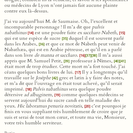
ou médecins de Lyon n’ont jamais fait aucune plainte
contre eux là-dessus.
J’ai vu aujourd’hui M. de Saumaise. Oh, l’excellent et
incomparable personnage ! Il m’a dit que
pulvis
nabathinus
est une poudre faite
ex saccharo Nabeth
,
[14]
[15]
qui est une espèce de sucre
duquel il est souvent parlé
[35]
dans les Arabes,
et que ce mot de Nabeth peut venir de
[36]
Nabathæa, qui est en Arabie pétreuse, et qu’il en a parlé
dans son livre
de manna et saccharo
.
Il m’a aussi
[16]
[37]
[38]
appris que M. Samuel Petit,
professeur à Nîmes,
[39]
[40]
[41]
était mort de trop étudier. Cette mort m’a fort touché. J’ai
céans quelques bons livres de lui.
Il y a longtemps qu’il
[17]
travaille sur le
Josèphe
grec et latin à y faire des notes,
[42]
et m’a dit que l’ouvrage en était tout achevé, qu’il serait
imprimé.
Pulvis nabathinus
sera quelque poudre
[18]
détersive
ad albuginem
,
comme quelques médecins se
[19]
servent aujourd’hui du sucre candi en telle maladie des
yeux.
Hic laboramus penuria novitatis
,
c’est pourquoi je
[20]
finis en vous suppliant très humblement de croire que je
suis et serai de tout mon cœur, et toute ma vie, Monsieur,
votre très humble serviteur.