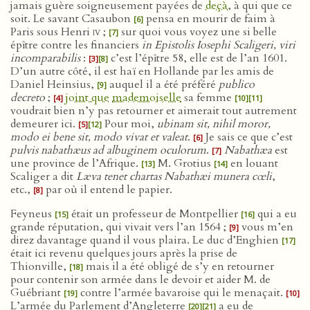
jamais guère soigneusement payées de
deçà
, à qui que ce
soit. Le savant Casaubon
pensa en mourir de faim à
[6]
Paris sous Henri
iv
;
sur quoi vous voyez une si belle
[7]
épître contre les financiers
in Epistolis Iosephi Scaligeri, viri
incomparabilis
:
c’est l’épître 58, elle est de l’an 1601.
[3]
[8]
D’un autre côté, il est haï en Hollande par les amis de
Daniel Heinsius,
auquel il a été préféré
publico
[9]
decreto
;
joint que
mademoiselle
sa femme
[4]
[10]
[11]
voudrait bien n’y pas retourner et aimerait tout autrement
demeurer ici.
Pour moi,
ubinam sit, nihil moror,
[5]
[12]
modo ei bene sit, modo vivat et valeat
.
Je sais ce que c’est
[6]
pulvis nabathæus ad albuginem oculorum
.
Nabathæa
est
[7]
une province de l’Afrique.
M. Grotius
en louant
[13]
[14]
Scaliger a dit
Læva tenet chartas Nabathæi munera cœli
,
etc.,
par où il entend le papier.
[8]
Feyneus
était un professeur de Montpellier
qui a eu
[15]
[16]
grande réputation, qui vivait vers l’an 1564 ;
vous m’en
[9]
direz davantage quand il vous plaira. Le duc d’Enghien
[17]
était ici revenu quelques jours après la prise de
Thionville,
mais il a été obligé de s’y en retourner
[18]
pour contenir son armée dans le devoir et aider M. de
Guébriant
contre l’armée bavaroise qui le menaçait.
[19]
[10]
L’armée du Parlement d’Angleterre
a eu de
[20]
[21]