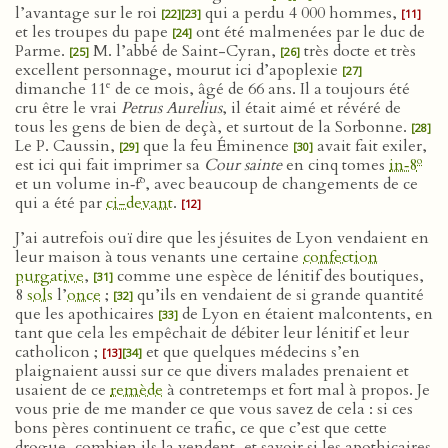
l’avantage sur le roi
qui a perdu 4 000 hommes,
[22]
[23]
[11]
et les troupes du pape
ont été malmenées par le duc de
[24]
Parme.
M. l’abbé de Saint-Cyran,
très docte et très
[25]
[26]
excellent personnage, mourut ici d’apoplexie
[27]
e
dimanche 11
de ce mois, âgé de 66 ans. Il a toujours été
cru être le vrai
Petrus Aurelius
, il était aimé et révéré de
tous les gens de bien de deçà, et surtout de la Sorbonne.
[28]
Le P. Caussin,
que la feu Éminence
avait fait exiler,
[29]
[30]
o
est ici qui fait imprimer sa
Cour sainte
en cinq tomes
in‑8
o
et un volume in‑f
, avec beaucoup de changements de ce
qui a été par
ci-devant
.
[12]
J’ai autrefois ouï dire que les jésuites de Lyon vendaient en
leur maison à tous venants une certaine
confection
purgative
,
comme une espèce de lénitif des boutiques,
[31]
8
sols
l’
once
;
qu’ils en vendaient de si grande quantité
[32]
que les apothicaires
de Lyon en étaient malcontents, en
[33]
tant que cela les empêchait de débiter leur lénitif et leur
catholicon ;
et que quelques médecins s’en
[13]
[34]
plaignaient aussi sur ce que divers malades prenaient et
usaient de ce
remède
à contretemps et fort mal à propos. Je
vous prie de me mander ce que vous savez de cela : si ces
bons pères continuent ce trafic, ce que c’est que cette
drogue, combien ils la vendent, et savoir si les apothicaires