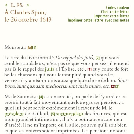
<
>
L. 95.
Codes couleur
À Charles Spon,
Citer cette lettre
Imprimer cette lettre
le 26 octobre 1643
Imprimer cette lettre avec ses notes
Monsieur,
[a]
[1]
Le titre du livre intitulé
Du rappel des juifs
,
qui vous
[2]
semble scandaleux, n’est pas ce que vous pensez : il entend
par là le rappel des
juifs
à l’Église, etc.,
et y conte de fort
[1]
belles chansons qui vous feront pitié quand vous les
verrez ; il y a néanmoins aussi quelque chose de bon.
Sunt
bona, sunt quædam mediocria, sunt mala multa, etc
.
[2]
[3]
M. de Saumaise
est encore ici, on parle de l’y arrêter et
[4]
retenir tout à fait moyennant quelque grosse pension ; à
quoi lui peut servir extrêmement la faveur de M. le
président
de Bailleul,
surintendant
des finances, qui est
[5]
mon grand et intime ami ; il n’y a pourtant encore rien
d’arrêté. Il ne m’importe où il aille, pourvu qu’il soit bien
et que ses œuvres soient imprimées. Les pensions ne sont