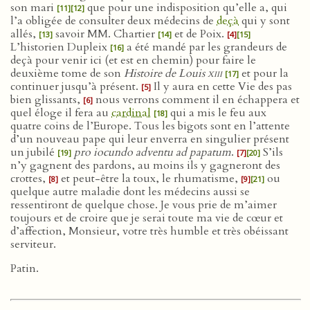
son mari
que pour une indisposition qu’elle a, qui
[11]
[12]
l’a obligée de consulter deux médecins de
deçà
qui y sont
allés,
savoir MM. Chartier
et de Poix.
[13]
[14]
[4]
[15]
L’historien Dupleix
a été mandé par les grandeurs de
[16]
deçà pour venir ici (et est en chemin) pour faire le
deuxième tome de son
Histoire de Louis
xiii
et pour la
[17]
continuer jusqu’à présent.
Il y aura en cette Vie des pas
[5]
bien glissants,
nous verrons comment il en échappera et
[6]
quel éloge il fera au
cardinal
qui a mis le feu aux
[18]
quatre coins de l’Europe. Tous les bigots sont en l’attente
d’un nouveau pape qui leur enverra en singulier présent
un jubilé
pro iocundo adventu ad papatum
.
S’ils
[19]
[7]
[20]
n’y gagnent des pardons, au moins ils y gagneront des
crottes,
et peut-être la toux, le rhumatisme,
ou
[8]
[9]
[21]
quelque autre maladie dont les médecins aussi se
ressentiront de quelque chose. Je vous prie de m’aimer
toujours et de croire que je serai toute ma vie de cœur et
d’affection, Monsieur, votre très humble et très obéissant
serviteur.
Patin.