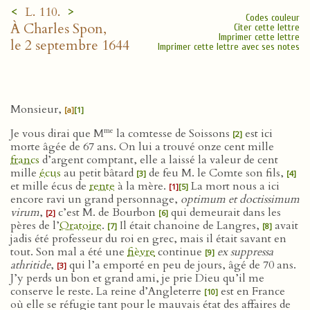
<
>
L. 110.
Codes couleur
À Charles Spon,
Citer cette lettre
Imprimer cette lettre
le 2 septembre 1644
Imprimer cette lettre avec ses notes
Monsieur,
[a]
[1]
me
Je vous dirai que M
la comtesse de Soissons
est ici
[2]
morte âgée de 67 ans. On lui a trouvé onze cent mille
francs
d’argent comptant, elle a laissé la valeur de cent
mille
écus
au petit bâtard
de feu M. le Comte son fils,
[3]
[4]
et mille écus de
rente
à la mère.
La mort nous a ici
[1]
[5]
encore ravi un grand personnage,
optimum et doctissimum
virum
,
c’est M. de Bourbon
qui demeurait dans les
[2]
[6]
pères de l’
Oratoire
.
Il était chanoine de Langres,
avait
[7]
[8]
jadis été professeur du roi en grec, mais il était savant en
tout. Son mal a été une
fièvre
continue
ex suppressa
[9]
athritide
,
qui l’a emporté en peu de jours, âgé de 70 ans.
[3]
J’y perds un bon et grand ami, je prie Dieu qu’il me
conserve le reste. La reine d’Angleterre
est en France
[10]
où elle se réfugie tant pour le mauvais état des affaires de