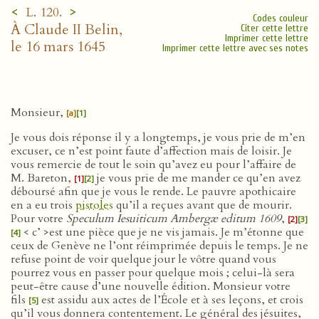
<
>
L. 120.
Codes couleur
À Claude II Belin,
Citer cette lettre
Imprimer cette lettre
le 16 mars 1645
Imprimer cette lettre avec ses notes
Monsieur,
[a]
[1]
Je vous dois réponse il y a longtemps, je vous prie de m’en
excuser, ce n’est point faute d’affection mais de loisir. Je
vous remercie de tout le soin qu’avez eu pour l’affaire de
M. Bareton,
je vous prie de me mander ce qu’en avez
[1]
[2]
déboursé afin que je vous le rende. Le pauvre apothicaire
en a eu trois
pistoles
qu’il a reçues avant que de mourir.
Pour votre
Speculum Iesuiticum Ambergæ editum 1609
,
[2]
[3]
< c’ >est une pièce que je ne vis jamais. Je m’étonne que
[4]
ceux de Genève ne l’ont réimprimée depuis le temps. Je ne
refuse point de voir quelque jour le vôtre quand vous
pourrez vous en passer pour quelque mois ; celui-là sera
peut-être cause d’une nouvelle édition. Monsieur votre
fils
est assidu aux actes de l’École et à ses leçons, et crois
[5]
qu’il vous donnera contentement. Le général des jésuites,