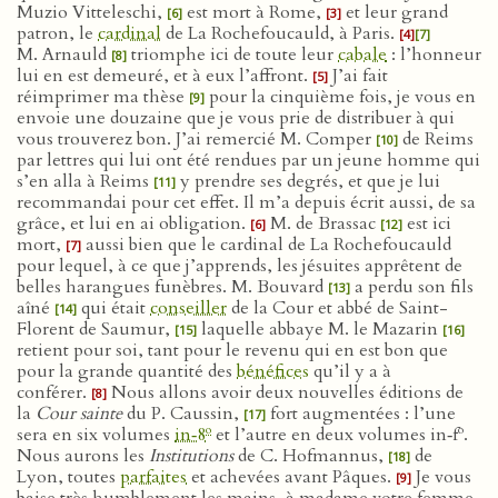
Muzio Vitteleschi,
est mort à Rome,
et leur grand
[6]
[3]
patron, le
cardinal
de La Rochefoucauld, à Paris.
[4]
[7]
M. Arnauld
triomphe ici de toute leur
cabale
: l’honneur
[8]
lui en est demeuré, et à eux l’affront.
J’ai fait
[5]
réimprimer ma thèse
pour la cinquième fois, je vous en
[9]
envoie une douzaine que je vous prie de distribuer à qui
vous trouverez bon. J’ai remercié M. Comper
de Reims
[10]
par lettres qui lui ont été rendues par un jeune homme qui
s’en alla à Reims
y prendre ses degrés, et que je lui
[11]
recommandai pour cet effet. Il m’a depuis écrit aussi, de sa
grâce, et lui en ai obligation.
M. de Brassac
est ici
[6]
[12]
mort,
aussi bien que le cardinal de La Rochefoucauld
[7]
pour lequel, à ce que j’apprends, les jésuites apprêtent de
belles harangues funèbres. M. Bouvard
a perdu son fils
[13]
aîné
qui était
conseiller
de la Cour et abbé de Saint-
[14]
Florent de Saumur,
laquelle abbaye M. le Mazarin
[15]
[16]
retient pour soi, tant pour le revenu qui en est bon que
pour la grande quantité des
bénéfices
qu’il y a à
conférer.
Nous allons avoir deux nouvelles éditions de
[8]
la
Cour sainte
du P. Caussin,
fort augmentées : l’une
[17]
o
o
sera en six volumes
in‑8
et l’autre en deux volumes in‑f
.
Nous aurons les
Institutions
de C. Hofmannus,
de
[18]
Lyon, toutes
parfaites
et achevées avant Pâques.
Je vous
[9]