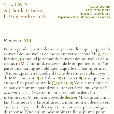
<
>
L. 129.
Codes couleur
À Claude II Belin,
Citer cette lettre
Imprimer cette lettre
le 9 décembre 1645
Imprimer cette lettre avec ses notes
Monsieur,
[a]
[1]
Pour répondre à votre dernière, je vous dirai que j’apprends
souvent des nouvelles de monsieur votre second fils
par
[2]
le mien,
auquel je demande souvent des nouvelles de sa
[3]
classe.
M. Courtaud,
doyen de Montpellier,
fit l’an
[1]
[4]
[5]
passé une harangue publique, laquelle il a fait imprimer
15 mois après, en laquelle il tâche de réfuter le plaidoyer
de MM. Chenvot
et Talon,
et l’arrêt
aussi que nous
[6]
[7]
[8]
eûmes l’an passé contre le
Gazetier
.
Vous aurez pitié de
[9]
ce pauvre homme quand vous lirez cet écrit,
opus est senis
delirantis
.
Le Gazetier ne m’a pas oublié dans les
[2]
mémoires qu’il leur a envoyés de
deçà
et M. Courtaud m’a
fait l’honneur d’y faire allusion à mon nom en deux divers
endroits. Il y en a de deçà qui tiennent cette pièce indigne
de réponse. Quelqu’un néanmoins taille sa plume pour