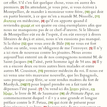
cet effet. S’il s’en fait quelque chose, vous en aurez des
premiers.
En attendant, je vous prie, si vous écrivez à
[3]
Montpellier, de mander à monsieur votre frère,
qui doit
[10]
en partir bientôt, à ce que m’en a mandé M. Nissolle,
[11]
docteur
en médecine,
qu’il en apporte quand il
[4]
reviendra
quant et
soi quatre ou cinq exemplaires afin que
nous ne manquions pas de ce chef-d’œuvre. Si le libraire
de Montpellier eût eu de l’esprit, il en eût envoyé à divers
libraires de deçà et ainsi, nous n’en eussions pas manqué.
Si la thèse
que vous avez de Bâle
ne vous est fort
[12]
[13]
chère ou utile, vous m’obligerez de me l’envoyer.
Il n’y
[5]
a ici rien de nouveau contre les jésuites. Nous avons
aujourd’hui enterré un de nos compagnons nommé M. de
Saint-Jacques
l’aîné, petit homme âgé de 54 ans.
Il y
[14]
[6]
en a encore deux ou trois autres bien malades et entre
autres M. Cousinot,
premier médecin du roi. Il nous est
[15]
ici venu une très mauvaise nouvelle, que les Espagnols,
sans presque coup férir, se sont rendus maîtres du fort de
Mardyck,
pour lequel prendre on a fait tant de
[16]
[17]
dépenses l’été passé.
On vend ici dix
livres
pièce,
en
[7]
blanc
, le livre de M. de Saumaise
de Primatu Papæ
, au
[18]
commencement duquel < il > y a une grande et longue
préface contre le P. Petau,
qui écrit de présent pour
[19]