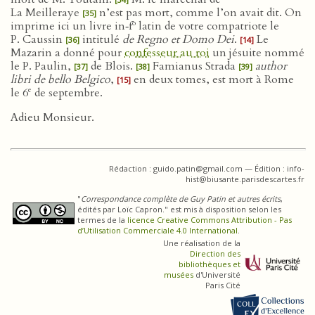
La Meilleraye
n’est pas mort, comme l’on avait dit. On
[35]
o
imprime ici un livre in‑f
latin de votre compatriote le
P. Caussin
intitulé
de Regno et Domo Dei
.
Le
[36]
[14]
Mazarin a donné pour
confesseur au roi
un jésuite nommé
le P. Paulin,
de Blois.
Famianus Strada
author
[37]
[38]
[39]
libri de bello Belgico
,
en deux tomes, est mort à Rome
[15]
e
le 6
de septembre.
Adieu Monsieur.
Rédaction : guido.patin@gmail.com — Édition : info-
hist@biusante.parisdescartes.fr
"
Correspondance complète de Guy Patin et autres écrits
,
édités par Loïc Capron." est mis à disposition selon les
termes de la
licence Creative Commons Attribution - Pas
d’Utilisation Commerciale 4.0 International
.
Une réalisation de la
Direction des
bibliothèques et
musées
d'Université
Paris Cité