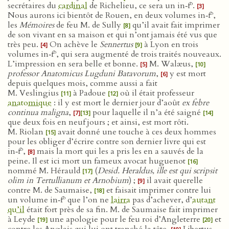
o
secrétaires du
cardinal
de Richelieu, ce sera un in‑f
.
[3]
o
Nous aurons ici bientôt de Rouen, en deux volumes in‑f
,
les
Mémoires
de feu M. de Sully
qu’il avait fait imprimer
[8]
de son vivant en sa maison et qui n’ont jamais été vus que
très peu.
On achève le
Sennertus
à Lyon en trois
[4]
[9]
o
volumes in‑f
, qui sera augmenté de trois traités nouveaux.
L’impression en sera belle et bonne.
M. Walæus,
[5]
[10]
professor Anatomicus Lugduni Batavorum
,
y est mort
[6]
depuis quelques mois, comme aussi a fait
M. Veslingius
à Padoue
où il était professeur
[11]
[12]
anatomique
: il y est mort le dernier jour d’août
ex febre
continua maligna
,
pour laquelle il n’a été saigné
[7]
[13]
[14]
que deux fois en neuf jours ; et ainsi, est mort rôti.
M. Riolan
avait donné une touche à ces deux hommes
[15]
pour les obliger d’écrire contre son dernier livre qui est
o
in‑f
,
mais la mort qui les a pris les en a sauvés de la
[8]
peine. Il est ici mort un fameux avocat huguenot
[16]
nommé M. Hérauld
(
Desid. Heraldus, ille est qui scripsit
[17]
olim in Tertullianum et Arnobium
) ;
il avait querelle
[9]
contre M. de Saumaise,
et faisait imprimer contre lui
[18]
o
un volume in‑f
que l’on ne
lairra
pas d’achever, d’
autant
qu’il
était fort près de sa fin. M. de Saumaise fait imprimer
à Leyde
une apologie pour le feu roi d’Angleterre
et
[19]
[20]