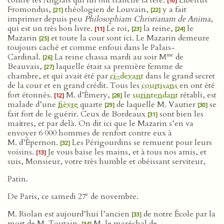
contre les Anglais qui lui ont tranché la tête.
Libertus
[10]
Fromondus,
théologien de Louvain,
y a fait
[21]
[22]
imprimer depuis peu
Philosophiam Christianam de Anima
,
qui est un très bon livre.
Le roi,
la reine,
le
[11]
[23]
[24]
Mazarin
et toute la cour sont ici. Le Mazarin demeure
[25]
toujours caché et comme enfoui dans le Palais-
me
Cardinal.
La reine chassa mardi au soir M
de
[26]
Beauvais,
laquelle était sa première femme de
[27]
chambre, et qui avait été par
ci-devant
dans le grand secret
de la cour et en grand crédit. Tous les
courtisans
en ont été
fort étonnés.
M. d’Émery,
le
surintendant
rétabli, est
[12]
[28]
malade d’une
fièvre
quarte
de laquelle M. Vautier
se
[29]
[30]
fait fort de le guérir. Ceux de Bordeaux
sont bien les
[31]
maîtres, et par delà. On dit ici que le Mazarin s’en va
envoyer 6 000 hommes de renfort contre eux à
M. d’Épernon.
Les Périgourdins se remuent pour leurs
[32]
voisins.
Je vous baise les mains, et à tous nos amis, et
[13]
suis, Monsieur, votre très humble et obéissant serviteur,
Patin.
e
De Paris, ce samedi 27
de novembre.
M. Riolan est aujourd’hui l’ancien
de notre École par la
[33]
mort de M. Toutain.
M. le maréchal de
[34]