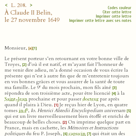
<
>
L. 208.
Codes couleur
À Claude II Belin,
Citer cette lettre
Imprimer cette lettre
le 27 novembre 1649
Imprimer cette lettre avec ses notes
Monsieur,
[a]
[1]
Le présent porteur s’en retournant en votre bonne ville de
Troyes,
d’où il est natif, et m’ayant fait l’honneur de
[2]
me venir dire adieu, m’a donné occasion de vous écrire la
présente qui n’est à autre fin que de m’entretenir toujours
en vos bonnes grâces et vous assurer de la santé de toute
e
ma famille. Le 9
du mois prochain, mon fils aîné
[3]
répondra de son troisième acte, pour être licencié
à la
[4]
Saint-Jean
prochaine et pour passer
docteur
par après
quand il plaira à Dieu.
Je reçus hier de Lyon, en quatre
[1]
o
tomes
in‑f
,
Io. Henrici Alstedii Encyclopediam universam
[5]
qui est un livre merveilleusement bien étoffé et enrichi de
beaucoup de belles choses.
On imprime quelque part en
[2]
France, mais en cachette, les
Mémoires et Instructions
politiques
du feu P. Joseph,
capucin
qui était un des
[6]
[7]