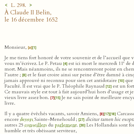
<
>
L. 298.
À Claude II Belin,
le 16 décembre 1652
Monsieur,
[a]
[1]
Je me tiens fort honoré de votre souvenir et de l’accueil que 
e
vous m’écrivez. Le P. Petau
est ici mort le mercredi 11
de d
[4]
mort. Mais néanmoins, ils ne se rencontreront point en chemi
l’autre ;
et le faut croire ainsi sur peine d’être damné à cin
[8]
jamais approuvé ni reconnu pour sien cet antidotaire
que 
[10]
Faculté. Il est vrai que le P. Théophile Raynaud
est un fort
[12]
Ce mauvais style est tout à fait aujourd’hui hors d’usage et j
vieux livre assez bon.
Je ne sais point de meilleure ency
[7]
[15]
livre.
Il y a quatre évêchés vacants, savoir Amiens,
Carcass
[8]
[17]
[18]
encore
devers
Sainte-Menehould ;
dicitur tamen hic exopt
[27]
autres 25
conseillers
du
parlement
.
Les Hollandais sont fo
[30]
humble et très obéissant serviteur,