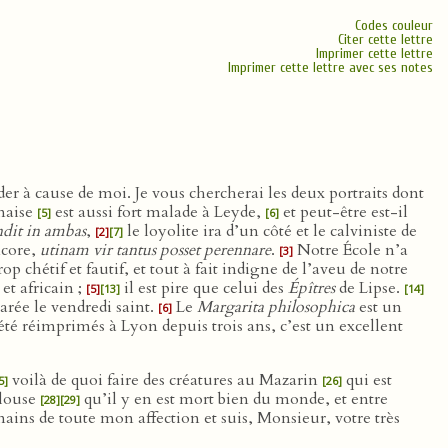
Codes couleur
Citer cette lettre
Imprimer cette lettre
Imprimer cette lettre avec ses notes
der à cause de moi. Je vous chercherai les deux portraits dont
maise
est aussi fort malade à Leyde,
et peut-être est-il
[5]
[6]
indit in ambas
,
le loyolite ira d’un côté et le calviniste de
[2]
[7]
ncore,
utinam vir tantus posset perennare
.
Notre École n’a
[3]
rop chétif et fautif, et tout à fait indigne de l’aveu de notre
et africain ;
il est pire que celui des
Épîtres
de Lipse.
[5]
[13]
[14]
arée le vendredi saint.
Le
Margarita philosophica
est un
[6]
été réimprimés à Lyon depuis trois ans, c’est un excellent
voilà de quoi faire des créatures au Mazarin
qui est
5]
[26]
ulouse
qu’il y en est mort bien du monde, et entre
[28]
[29]
mains de toute mon affection et suis, Monsieur, votre très