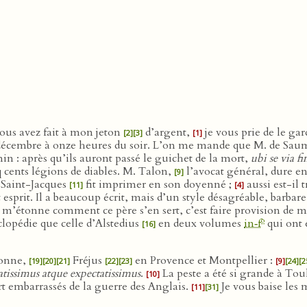
vous avez fait à mon jeton
d’argent,
je vous prie de le gar
[2]
[3]
[1]
écembre à onze heures du soir. L’on me mande que M. de Sau
n : après qu’ils auront passé le guichet de la mort,
ubi se via f
q cents légions de diables. M. Talon,
l’avocat général, dure e
[9]
Saint-Jacques
fit imprimer en son doyenné ;
aussi est-il t
[11]
[4]
 esprit. Il a beaucoup écrit, mais d’un style désagréable, barbare 
e m’étonne comment ce père s’en sert, c’est faire provision de m
o
clopédie que celle d’Alstedius
en deux volumes
in‑f
qui ont 
[16]
onne,
Fréjus
en Provence et Montpellier :
[19]
[20]
[21]
[22]
[23]
[9]
[24]
[2
atissimus atque expectatissimus
.
La peste a été si grande à To
[10]
rt embarrassés de la guerre des Anglais.
Je vous baise les 
[11]
[31]