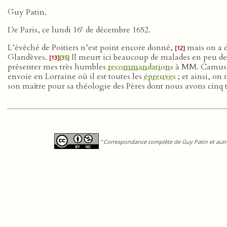
Guy Patin.
e
De Paris, ce lundi 16
de décembre 1652.
L’évêché de Poitiers n’est point encore donné,
mais on a d
[12]
Glandèves.
Il meurt ici beaucoup de malades en peu de j
[13]
[35]
présenter mes très humbles
recommandations
à MM. Camusat,
envoie en Lorraine où il est toutes les
épreuves
; et ainsi, on
son maître pour sa théologie des Pères dont nous avons cinq 
"
Correspondance complète de Guy Patin et autre