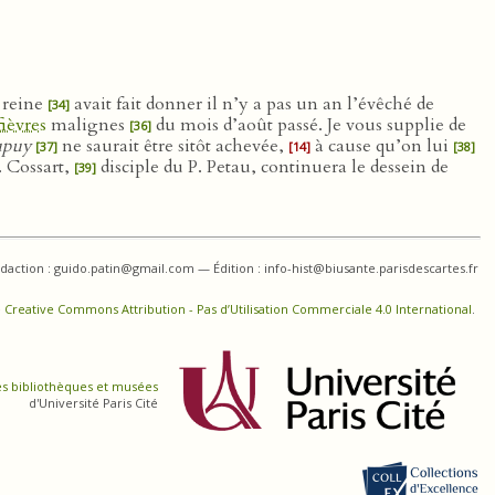
 reine
avait fait donner il n’y a pas un an l’évêché de
[34]
fièvres
malignes
du mois d’août passé. Je vous supplie de
[36]
upuy
ne saurait être sitôt achevée,
à cause qu’on lui
[37]
[14]
[38]
. Cossart,
disciple du P. Petau, continuera le dessein de
[39]
daction : guido.patin@gmail.com — Édition : info-hist@biusante.parisdescartes.fr
 Creative Commons Attribution - Pas d’Utilisation Commerciale 4.0 International
.
es bibliothèques et musées
d'Université Paris Cité