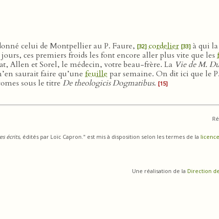
onné celui de Montpellier au P. Faure,
cordelier
à qui la
[32]
[33]
ours, ces premiers froids les font encore aller plus vite que les
 Allen et Sorel, le médecin, votre beau-frère. La
Vie de M. D
 n’en saurait faire qu’une
feuille
par semaine. On dit ici que le P
tomes sous le titre
De theologicis Dogmatibus
.
[15]
Ré
s écrits
, édités par Loïc Capron." est mis à disposition selon les termes de la
licence
Une réalisation de la
Direction d