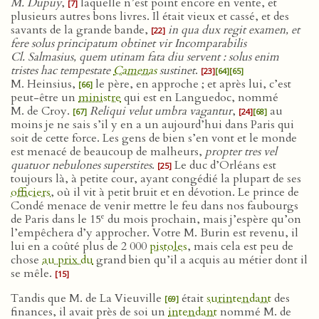
M. Dupuy
,
laquelle n’est point encore en vente, et
[7]
plusieurs autres bons livres. Il était vieux et cassé, et des
savants de la grande bande,
in qua dux regit examen, et
[22]
fere solus principatum obtinet vir Incomparabilis
Cl. Salmasius, quem utinam fata diu servent : solus enim
tristes hac tempestate
Camenas
sustinet
.
[23]
[64]
[65]
M. Heinsius,
le père, en approche ; et après lui, c’est
[66]
peut-être un
ministre
qui est en Languedoc, nommé
M. de Croy.
Reliqui velut umbra vagantur
,
au
[67]
[24]
[68]
moins je ne sais s’il y en a un aujourd’hui dans Paris qui
soit de cette force. Les gens de bien s’en vont et le monde
est menacé de beaucoup de malheurs,
propter tres vel
quatuor nebulones superstites
.
Le duc d’Orléans est
[25]
toujours là, à petite cour, ayant congédié la plupart de ses
officiers
, où il vit à petit bruit et en dévotion. Le prince de
Condé menace de venir mettre le feu dans nos faubourgs
e
de Paris dans le 15
du mois prochain, mais j’espère qu’on
l’empêchera d’y approcher. Votre M. Burin est revenu, il
lui en a coûté plus de 2 000
pistoles
, mais cela est peu de
chose
au prix du
grand bien qu’il a acquis au métier dont il
se mêle.
[15]
Tandis que M. de La Vieuville
était
surintendant
des
[69]
finances, il avait près de soi un
intendant
nommé M. de