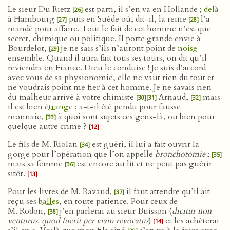
Le sieur Du Rietz
est parti, il s’en va en Hollande ;
delà
[26]
à Hambourg
puis en Suède où, dit-il, la reine
l’a
[27]
[28]
mandé pour affaire. Tout le fait de cet homme n’est que
secret, chimique ou politique. Il porte grande envie à
Bourdelot,
je ne sais s’ils n’auront point de
noise
[29]
ensemble. Quand il aura fait tous ses tours, on dit qu’il
reviendra en France. Dieu le conduise ! Je suis d’accord
avec vous de sa physionomie, elle ne vaut rien du tout et
ne voudrais point me fier à cet homme. Je ne savais rien
du malheur arrivé à votre chimiste
Arnaud,
mais
[30]
[31]
[32]
il est bien
étrange
: a-t-il été pendu pour fausse
monnaie,
à quoi sont sujets ces gens-là, ou bien pour
[33]
quelque autre crime ?
[12]
Le fils de M. Riolan
est guéri, il lui a fait ouvrir la
[34]
gorge pour l’opération que l’on appelle
bronchotomie
;
[35]
mais sa femme
est encore au lit et ne peut pas guérir
[36]
sitôt.
[13]
Pour les livres de M. Ravaud,
il faut attendre qu’il ait
[37]
reçu ses
balles
, en toute patience. Pour ceux de
M. Rodon,
j’en parlerai au sieur Buisson (
dicitur non
[38]
venturus, quod fuerit per viam revocatus
)
et les achèterai
[14]