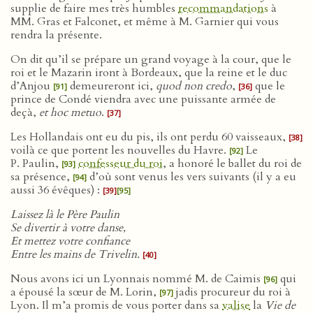
supplie de faire mes très humbles
recommandations
à
MM. Gras et Falconet, et même à M. Garnier qui vous
rendra la présente.
On dit qu’il se prépare un grand voyage à la cour, que le
roi et le Mazarin iront à Bordeaux, que la reine et le duc
d’Anjou
demeureront ici,
quod non credo
,
que le
[91]
[36]
prince de Condé viendra avec une puissante armée de
deçà,
et hoc metuo
.
[37]
Les Hollandais ont eu du pis, ils ont perdu 60 vaisseaux,
[38]
voilà ce que portent les nouvelles du Havre.
Le
[92]
P. Paulin,
confesseur du roi
, a honoré le ballet du roi de
[93]
sa présence,
d’où sont venus les vers suivants (il y a eu
[94]
aussi 36 évêques) :
[39]
[95]
Laissez là le Père Paulin
Se divertir à votre danse,
Et mettez votre confiance
Entre les mains de Trivelin.
[40]
Nous avons ici un Lyonnais nommé M. de Caimis
qui
[96]
a épousé la sœur de M. Lorin,
jadis procureur du roi à
[97]
Lyon. Il m’a promis de vous porter dans sa
valise
la
Vie de