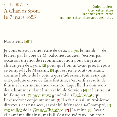
<
>
L. 307.
Codes couleur
À Charles Spon,
Citer cette lettre
Imprimer cette lettre
le 7 mars 1653
Imprimer cette lettre avec ses notes
Monsieur,
[a]
[1]
e
Je vous envoyai une lettre de deux
pages
le mardi, 4
de
février par la voie de M. Falconet, auquel j’écrivis par
occasion un mot de recommandation pour un jeune
chirurgien de Lyon,
pour qui l’on m’avait prié. Depuis
[2]
ce temps-là, le Mazarin,
qui est ici le tout-puissant,
[3]
comme l’idole de la cour à qui s’adressent tous ceux qui
ont quelque envie de faire fortune, s’est enfin résolu de
fournir la surintendance vacante, laquelle il a donnée à
deux hommes, dont l’un est M. de Servien
et l’autre est
[4]
M. Fouquet,
procureur
général du
Parlement
, qui
[5]
l’exerceront conjointement.
Il a fait aussi un troisième
[1]
directeur des finances, savoir M. Ménardeau-Champré,
[6]
conseiller
de la
Grand’Chambre
.
[La reine
l’avait
[2]
[7]
elle-même dit ainsi, mais il s’est trouvé faux ; on croit