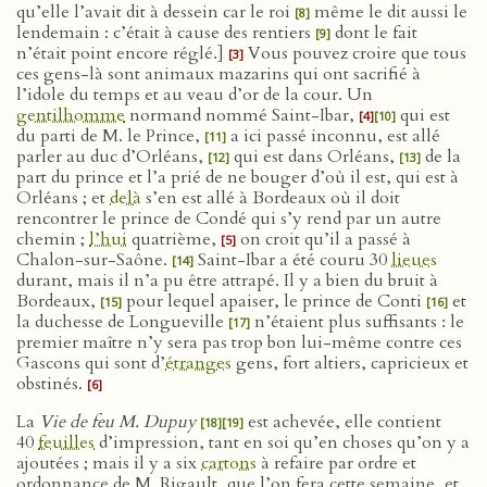
qu’elle l’avait dit à dessein car le roi
même le dit aussi le
[8]
lendemain : c’était à cause des rentiers
dont le fait
[9]
n’était point encore réglé.]
Vous pouvez croire que tous
[3]
ces gens-là sont animaux mazarins qui ont sacrifié à
l’idole du temps et au veau d’or de la cour. Un
gentilhomme
normand nommé Saint-Ibar,
qui est
[4]
[10]
du parti de M. le Prince,
a ici passé inconnu, est allé
[11]
parler au duc d’Orléans,
qui est dans Orléans,
de la
[12]
[13]
part du prince et l’a prié de ne bouger d’où il est, qui est à
Orléans ; et
delà
s’en est allé à Bordeaux où il doit
rencontrer le prince de Condé qui s’y rend par un autre
chemin ;
l’hui
quatrième,
on croit qu’il a passé à
[5]
Chalon-sur-Saône.
Saint-Ibar a été couru 30
lieues
[14]
durant, mais il n’a pu être attrapé. Il y a bien du bruit à
Bordeaux,
pour lequel apaiser, le prince de Conti
et
[15]
[16]
la duchesse de Longueville
n’étaient plus suffisants : le
[17]
premier maître n’y sera pas trop bon lui-même contre ces
Gascons qui sont d’
étranges
gens, fort altiers, capricieux et
obstinés.
[6]
La
Vie de feu M. Dupuy
est achevée, elle contient
[18]
[19]
40
feuilles
d’impression, tant en soi qu’en choses qu’on y a
ajoutées ; mais il y a six
cartons
à refaire par ordre et
ordonnance de M. Rigault, que l’on fera cette semaine, et