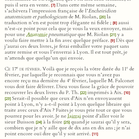
puis il sera en vente.
Dans cette même semaine,
[7]
s’achèvera l’impression française de l’
Encheiridion
anatomicum et pathologicum
de M. Riolan,
la
[20]
traduction n’en est point trop élégante ni fidèle ;
aussi
[8]
n’est-ce point pour cela que je vous la veux envoyer, mais
pour une
Anatomie
pneumatique
que M. Riolan
y a
[21]
voulu faire mettre à la fin avec quelque préface.
Dès que
[9]
j’aurai ces deux livres, je ferai emballer votre paquet sans
autre remise et vous l’enverrai à Lyon. Il est tout prêt, je
n’attends que quelqu’un qui envoie.
e
e
Ce 17
de février
. Voilà que je reçois la vôtre datée du 11
de
février, par laquelle je reconnais que vous n’avez pas
e
encore reçu ma dernière du 4
février, laquelle M. Falconet
vous doit faire délivrer. Dieu vous fasse la grâce de pouvoir
recouvrer les deux livres du P. Th.
imprimés à Aix.
[22]
[10]
Serait-il possible que ceux d’Aix n’en envoyassent
[23]
point à Lyon, n’y a-t-il point à Lyon quelque libraire qui
traite avec ceux d’Aix ? Faites je vous prie tout ce que vous
pourrez pour les avoir. Je ne
lairrai
point d’aller voir le
sieur Buisson
à la foire
quand je saurai qu’il y sera,
[24]
[25]
combien que je n’y aille que de dix ans en dix ans ; je n’ai
point encore ouï dire qu’il y soit arrivé.
[11]