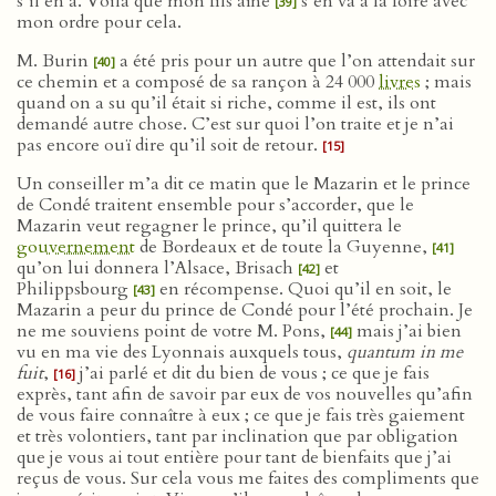
s’il en a. Voilà que mon fils aîné
s’en va à la foire avec
[39]
mon ordre pour cela.
M. Burin
a été pris pour un autre que l’on attendait sur
[40]
ce chemin et a composé de sa rançon à 24 000
livres
; mais
quand on a su qu’il était si riche, comme il est, ils ont
demandé autre chose. C’est sur quoi l’on traite et je n’ai
pas encore ouï dire qu’il soit de retour.
[15]
Un conseiller m’a dit ce matin que le Mazarin et le prince
de Condé traitent ensemble pour s’accorder, que le
Mazarin veut regagner le prince, qu’il quittera le
gouvernement
de Bordeaux et de toute la Guyenne,
[41]
qu’on lui donnera l’Alsace, Brisach
et
[42]
Philippsbourg
en récompense. Quoi qu’il en soit, le
[43]
Mazarin a peur du prince de Condé pour l’été prochain. Je
ne me souviens point de votre M. Pons,
mais j’ai bien
[44]
vu en ma vie des Lyonnais auxquels tous,
quantum in me
fuit
,
j’ai parlé et dit du bien de vous ; ce que je fais
[16]
exprès, tant afin de savoir par eux de vos nouvelles qu’afin
de vous faire connaître à eux ; ce que je fais très gaiement
et très volontiers, tant par inclination que par obligation
que je vous ai tout entière pour tant de bienfaits que j’ai
reçus de vous. Sur cela vous me faites des compliments que