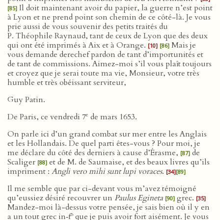
Il doit maintenant avoir du papier, la guerre n’est point
[85]
à Lyon et ne prend point son chemin de ce côté-là. Je vous
prie aussi de vous souvenir des petits traités du
P. Théophile Raynaud, tant de ceux de Lyon que des deux
qui ont été imprimés à Aix et à Orange.
Mais je
[10]
[86]
vous demande derechef pardon de tant d’importunités et
de tant de commissions. Aimez-moi s’il vous plaît toujours
et croyez que je serai toute ma vie, Monsieur, votre très
humble et très obéissant serviteur,
Guy Patin.
e
De Paris, ce vendredi 7
de mars 1653.
On parle ici d’un grand combat sur mer entre les Anglais
et les Hollandais. De quel parti êtes-vous ? Pour moi, je
me déclare du côté des derniers à cause d’Érasme,
de
[87]
Scaliger
et de M. de Saumaise, et des beaux livres qu’ils
[88]
impriment :
Angli vero mihi sunt lupi voraces
.
[34]
[89]
Il me semble que par ci-devant vous m’avez témoigné
qu’eussiez désiré recouvrer un
Paulus Egineta
grec.
[90]
[35]
Mandez-moi là-dessus votre pensée, je sais bien où il y en
o
a un tout grec in‑f
que je puis avoir fort aisément. Je vous