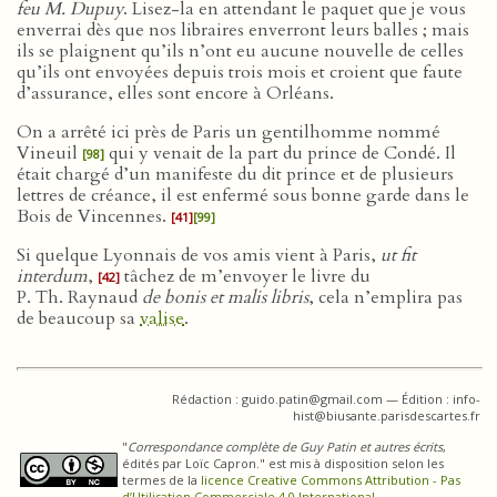
feu M. Dupuy
. Lisez-la en attendant le paquet que je vous
enverrai dès que nos libraires enverront leurs balles ; mais
ils se plaignent qu’ils n’ont eu aucune nouvelle de celles
qu’ils ont envoyées depuis trois mois et croient que faute
d’assurance, elles sont encore à Orléans.
On a arrêté ici près de Paris un gentilhomme nommé
Vineuil
qui y venait de la part du prince de Condé. Il
[98]
était chargé d’un manifeste du dit prince et de plusieurs
lettres de créance, il est enfermé sous bonne garde dans le
Bois de Vincennes.
[41]
[99]
Si quelque Lyonnais de vos amis vient à Paris,
ut fit
interdum
,
tâchez de m’envoyer le livre du
[42]
P. Th. Raynaud
de bonis et malis libris
, cela n’emplira pas
de beaucoup sa
valise
.
Rédaction : guido.patin@gmail.com — Édition : info-
hist@biusante.parisdescartes.fr
"
Correspondance complète de Guy Patin et autres écrits
,
édités par Loïc Capron." est mis à disposition selon les
termes de la
licence Creative Commons Attribution - Pas
d’Utilisation Commerciale 4.0 International
.