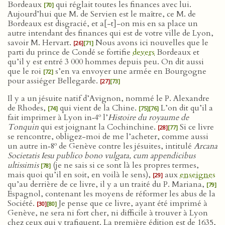
Bordeaux
qui réglait toutes les finances avec lui.
[70]
Aujourd’hui que M. de Servien est le maître, ce M. de
Bordeaux est disgracié, et a[-t]-on mis en sa place un
autre intendant des finances qui est de votre ville de Lyon,
savoir M. Hervart.
Nous avons ici nouvelles que le
[26]
[71]
parti du prince de Condé se fortifie
devers
Bordeaux et
qu’il y est entré 3 000 hommes depuis peu. On dit aussi
que le roi
s’en va envoyer une armée en Bourgogne
[72]
pour assiéger Bellegarde.
[27]
[73]
Il y a un jésuite natif d’Avignon, nommé le P. Alexandre
de Rhodes,
qui vient de la Chine.
L’on dit qu’il a
[74]
[75]
[76]
o
fait imprimer à Lyon in‑4
l’
Histoire du royaume de
Tonquin
qui est joignant la Cochinchine.
Si ce livre
[28]
[77]
se rencontre, obligez-moi de me l’acheter, comme aussi
o
un autre in‑8
de Genève contre les jésuites, intitulé
Arcana
Societatis Iesu publico bono vulgata, cum appendicibus
ultissimis
(je ne sais si ce sont là les propres termes,
[78]
mais quoi qu’il en soit, en voilà le sens),
aux
enseignes
[29]
qu’au derrière de ce livre, il y a un traité du P. Mariana,
[79]
Espagnol, contenant les moyens de réformer les abus de la
Société.
Je pense que ce livre, ayant été imprimé à
[30]
[80]
Genève, ne sera ni fort cher, ni difficile à trouver à Lyon
chez ceux qui y trafiquent. La première édition est de 1635,