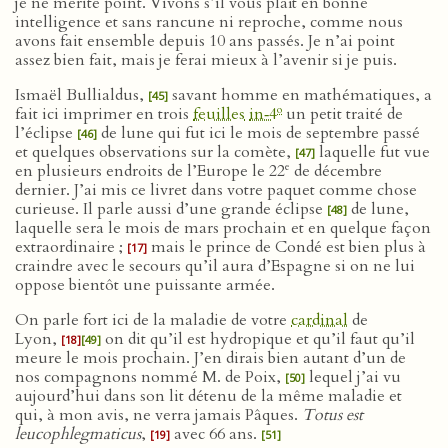
je ne mérite point. Vivons s’il vous plaît en bonne
intelligence et sans rancune ni reproche, comme nous
avons fait ensemble depuis 10 ans passés. Je n’ai point
assez bien fait, mais je ferai mieux à l’avenir si je puis.
Ismaël Bullialdus,
savant homme en mathématiques, a
[45]
o
fait ici imprimer en trois
feuilles
in‑4
un petit traité de
l’éclipse
de lune qui fut ici le mois de septembre passé
[46]
et quelques observations sur la comète,
laquelle fut vue
[47]
e
en plusieurs endroits de l’Europe le 22
de décembre
dernier. J’ai mis ce livret dans votre paquet comme chose
curieuse. Il parle aussi d’une grande éclipse
de lune,
[48]
laquelle sera le mois de mars prochain et en quelque façon
extraordinaire ;
mais le prince de Condé est bien plus à
[17]
craindre avec le secours qu’il aura d’Espagne si on ne lui
oppose bientôt une puissante armée.
On parle fort ici de la maladie de votre
cardinal
de
Lyon,
on dit qu’il est hydropique et qu’il faut qu’il
[18]
[49]
meure le mois prochain. J’en dirais bien autant d’un de
nos compagnons nommé M. de Poix,
lequel j’ai vu
[50]
aujourd’hui dans son lit détenu de la même maladie et
qui, à mon avis, ne verra jamais Pâques.
Totus est
leucophlegmaticus
,
avec 66 ans.
[19]
[51]