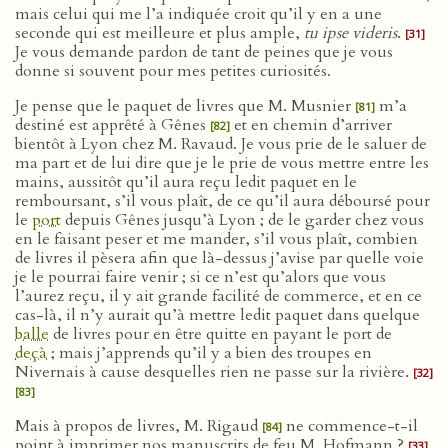
mais celui qui me l’a indiquée croit qu’il y en a une
seconde qui est meilleure et plus ample,
tu ipse videris
.
[31]
Je vous demande pardon de tant de peines que je vous
donne si souvent pour mes petites curiosités.
Je pense que le paquet de livres que M. Musnier
m’a
[81]
destiné est apprêté à Gênes
et en chemin d’arriver
[82]
bientôt à Lyon chez M. Ravaud. Je vous prie de le saluer de
ma part et de lui dire que je le prie de vous mettre entre les
mains, aussitôt qu’il aura reçu ledit paquet en le
remboursant, s’il vous plaît, de ce qu’il aura déboursé pour
le
port
depuis Gênes jusqu’à Lyon ; de le garder chez vous
en le faisant peser et me mander, s’il vous plaît, combien
de livres il pèsera afin que là-dessus j’avise par quelle voie
je le pourrai faire venir ; si ce n’est qu’alors que vous
l’aurez reçu, il y ait grande facilité de commerce, et en ce
cas-là, il n’y aurait qu’à mettre ledit paquet dans quelque
balle
de livres pour en être quitte en payant le port de
deçà
; mais j’apprends qu’il y a bien des troupes en
Nivernais à cause desquelles rien ne passe sur la rivière.
[32]
[83]
Mais à propos de livres, M. Rigaud
ne commence-t-il
[84]
point à imprimer nos manuscrits de feu M. Hofmann ?
[33]