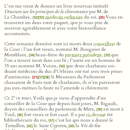
L’on me vient de donner un livre nouveau intitulé
Discours sur les principes de la chiromance
par M. de
La Chambre,
médecin ordinaire
du roi.
Vous en
[52]
[53]
[20]
trouverez un dans votre paquet, que je vous prie de
recevoir agréablement et avec votre bienveillance
accoutumée.
Cette semaine dernière sont ici morts deux
conseillers
de
la Cour : l’un fort vieux, nommé M. Bouguier de
Montblain,
beau-frère du
premier président
,
que
[54]
[55]
l’on a trouvé mort dans son lit ; l’autre est un homme de
35 ans nommé M. Voisin,
que deux charlatans soi-
[56]
disant médecins du duc d’Orléans ont tué avec trois prises
d’antimoine.
Si Messieurs du Parlement
[21]
[57]
[58]
chassaient de Paris tant de charlatans, ils n’en paieraient
pas eux-mêmes la faute ni l’amende si chèrement.
d
Ce 2
de mars
. Voilà que je viens d’apprendre d’un
conseiller de la Cour que depuis huit jours, M. Rigault,
doyen des conseillers du parlement de Metz,
est mort à
[59]
Toul,
fort vieux et fort cassé. Il a par
ci-devant
été
[60]
bibliothécaire du roi,
c’est lui qui nous a donné le
[61]
Tertullien
,
le
Saint Cyprien
,
la
Vie de feu
[62]
[63]