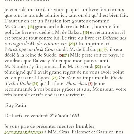
Je viens de mettre dans votre paquet un livre fort curieux
que tout le monde admire ici, tant on dit qu’il est bien fait.
L’auteur en est un Parisien fort goutteux nommé
M. Costar,
grand archidiacre du Mans, homme fort
[18]
poli. Le livre est dédié à M. de Balzac
et néanmoins, il
[19]
est presque tout contre lui. Le titre du livre est
Défense des
ouvrages de M. de Voiture, etc
.
On imprime ici
[20]
o
l’
Aristippe ou de la Cour
du dit M. de Balzac
in‑8
, il sera
dédié à la reine de Suède.
Mâle peste soit ce pays, je
[5]
[21]
voudrais que Balzac y fût et que mon pauvre ami
M. Naudé n’y fût jamais allé. M. Gassendi
m’a
[22]
témoigné qu’il avait grand regret de ne vous avoir point
vu en passant à Lyon.
On s’en va imprimer la
Vie de
[23]
Tycho Brahe
qu’il a faite.
Plura alias
.
Je me
[24]
[6]
recommande à vos bonnes grâces et suis, Monsieur, votre
très humble et très obéissant serviteur,
Guy Patin.
e
De Paris, ce vendredi 8
d’août 1653.
Je vous prie de présenter mes très humbles
recommandations
à MM. Gras, Falconet et Garnier, nos