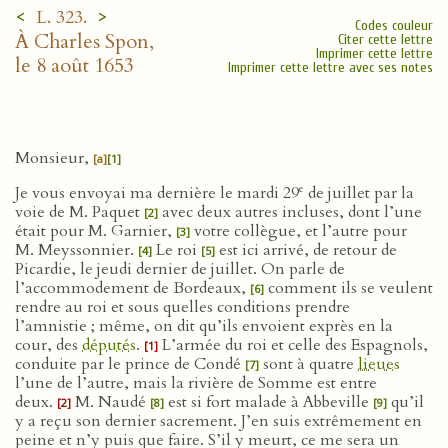
<
>
L. 323.
Codes couleur
À Charles Spon,
Citer cette lettre
Imprimer cette lettre
le 8 août 1653
Imprimer cette lettre avec ses notes
Monsieur,
[a]
[1]
e
Je vous envoyai ma dernière le mardi 29
de juillet par la
voie de M. Paquet
avec deux autres incluses, dont l’une
[2]
était pour M. Garnier,
votre collègue, et l’autre pour
[3]
M. Meyssonnier.
Le roi
est ici arrivé, de retour de
[4]
[5]
Picardie, le jeudi dernier de juillet. On parle de
l’accommodement de Bordeaux,
comment ils se veulent
[6]
rendre au roi et sous quelles conditions prendre
l’amnistie ; même, on dit qu’ils envoient exprès en la
cour, des
députés
.
L’armée du roi et celle des Espagnols,
[1]
conduite par le prince de Condé
sont à quatre
lieues
[7]
l’une de l’autre, mais la rivière de Somme est entre
deux.
M. Naudé
est si fort malade à Abbeville
qu’il
[2]
[8]
[9]
y a reçu son dernier sacrement. J’en suis extrêmement en
peine et n’y puis que faire. S’il y meurt, ce me sera un