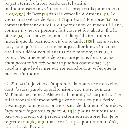
regret éternel d’avoir perdu un tel ami si
malheureusement. On fait ici les préparatifs pour mener
le
cardinal
de Retz
dans la citadelle d’Amiens.
Le
[10]
[11]
vieux archevêque de Paris,
qui était à Pontoise
par
[12]
[13]
commandement du roi, a eu permission de revenir à Paris,
comme il y est de présent, fort cassé et fort abattu. Il a la
pierre
dans la vessie, mais il dit qu’il aime mieux
[14]
mourir que de permettre qu’on le taille.
Il est si vieux
[15]
que, quoi qu’il fasse, il ne peut pas aller loin. On dit ici
que l’on a découvert plusieurs faux monnayeurs
à
[16]
Lyon, c’est une espèce de gens que je hais fort,
graviter
enim peccant isti nebulones in publica commoda
;
je
[3]
voudrais que le dernier eût été écorché tout vif et que la
race en fût morte.
d
Ce 2
d’août
. Je viens d’apprendre la mauvaise nouvelle,
dont j’avais grande appréhension, que notre bon ami
e
M. Naudé est mort à Abbeville le mardi, 29
de juillet. J’en
suis inconsolablement affligé et ne vous en puis écrire
davantage, tant je suis outré et saisi de douleur.
Curæ leves
loquuntur, ingentens stupent
.
Je plains fort tous ses
[4]
[17]
pauvres parents qui perdent extrêmement après lui. Je le
regrette
tout de bon
, mais ce n’est pas pour mon intérêt,
fors celui de l’amitié.