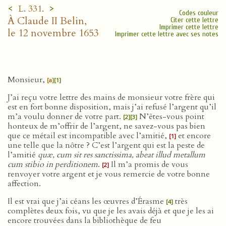
<
>
L. 331.
Codes couleur
À Claude II Belin,
Citer cette lettre
Imprimer cette lettre
le 12 novembre 1653
Imprimer cette lettre avec ses notes
Monsieur,
[a]
[1]
J’ai reçu votre lettre des mains de monsieur votre frère qui
est en fort bonne disposition, mais j’ai refusé l’argent qu’il
m’a voulu donner de votre part.
N’êtes-vous point
[2]
[3]
honteux de m’offrir de l’argent, ne savez-vous pas bien
que ce métail est incompatible avec l’amitié,
et encore
[1]
une telle que la nôtre ? C’est l’argent qui est la peste de
l’amitié
quæ, cum sit res sanctissima, abeat illud metallum
cum stibio in perditionem
.
Il m’a promis de vous
[2]
renvoyer votre argent et je vous remercie de votre bonne
affection.
Il est vrai que j’ai céans les œuvres d’Érasme
très
[4]
complètes deux fois, vu que je les avais déjà et que je les ai
encore trouvées dans la bibliothèque de feu