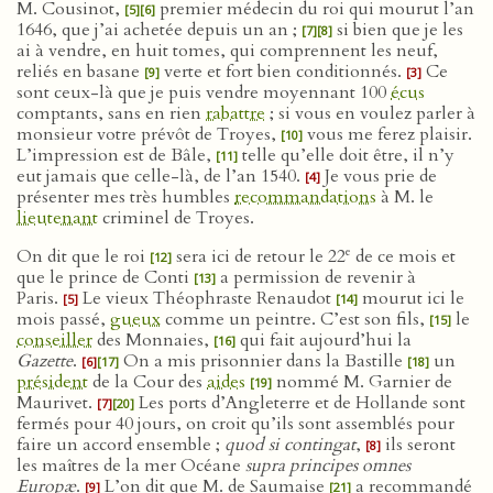
M. Cousinot,
premier médecin du roi qui mourut l’an
[5]
[6]
1646, que j’ai achetée depuis un an ;
si bien que je les
[7]
[8]
ai à vendre, en huit tomes, qui comprennent les neuf,
reliés en basane
verte et fort bien conditionnés.
Ce
[9]
[3]
sont ceux-là que je puis vendre moyennant 100
écus
comptants, sans en rien
rabattre
; si vous en voulez parler à
monsieur votre prévôt de Troyes,
vous me ferez plaisir.
[10]
L’impression est de Bâle,
telle qu’elle doit être, il n’y
[11]
eut jamais que celle-là, de l’an 1540.
Je vous prie de
[4]
présenter mes très humbles
recommandations
à M. le
lieutenant
criminel de Troyes.
e
On dit que le roi
sera ici de retour le 22
de ce mois et
[12]
que le prince de Conti
a permission de revenir à
[13]
Paris.
Le vieux Théophraste Renaudot
mourut ici le
[5]
[14]
mois passé,
gueux
comme un peintre. C’est son fils,
le
[15]
conseiller
des Monnaies,
qui fait aujourd’hui la
[16]
Gazette
.
On a mis prisonnier dans la Bastille
un
[6]
[17]
[18]
président
de la Cour des
aides
nommé M. Garnier de
[19]
Maurivet.
Les ports d’Angleterre et de Hollande sont
[7]
[20]
fermés pour 40 jours, on croit qu’ils sont assemblés pour
faire un accord ensemble ;
quod si contingat
,
ils seront
[8]
les maîtres de la mer Océane
supra principes omnes
Europæ
.
L’on dit que M. de Saumaise
a recommandé
[9]
[21]