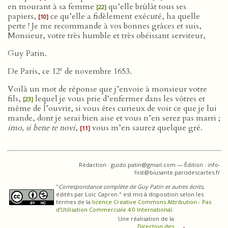
en mourant à sa femme
qu’elle brûlât tous ses
[22]
papiers,
ce qu’elle a fidèlement exécuté, ha quelle
[10]
perte ! Je me recommande à vos bonnes grâces et suis,
Monsieur, votre très humble et très obéissant serviteur,
Guy Patin.
e
De Paris, ce 12
de novembre 1653.
Voilà un mot de réponse que j’envoie à monsieur votre
fils,
lequel je vous prie d’enfermer dans les vôtres et
[23]
même de l’ouvrir, si vous êtes curieux de voir ce que je lui
mande, dont je serai bien aise et vous n’en serez pas marri ;
imo, si bene te novi
,
vous m’en saurez quelque gré.
[11]
Rédaction : guido.patin@gmail.com — Édition : info-
hist@biusante.parisdescartes.fr
"
Correspondance complète de Guy Patin et autres écrits
,
édités par Loïc Capron." est mis à disposition selon les
termes de la
licence Creative Commons Attribution - Pas
d’Utilisation Commerciale 4.0 International
.
Une réalisation de la
Direction des