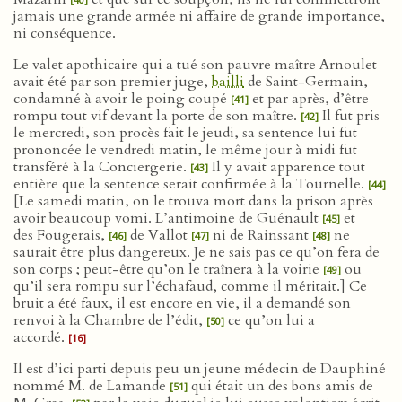
jamais une grande armée ni affaire de grande importance,
ni conséquence.
Le valet apothicaire qui a tué son pauvre maître Arnoulet
avait été par son premier juge,
bailli
de Saint-Germain,
condamné à avoir le poing coupé
et par après, d’être
[41]
rompu tout vif devant la porte de son maître.
Il fut pris
[42]
le mercredi, son procès fait le jeudi, sa sentence lui fut
prononcée le vendredi matin, le même jour à midi fut
transféré à la Conciergerie.
Il y avait apparence tout
[43]
entière que la sentence serait confirmée à la Tournelle.
[44]
[Le samedi matin, on le trouva mort dans la prison après
avoir beaucoup vomi. L’antimoine de Guénault
et
[45]
des Fougerais,
de Vallot
ni de Rainssant
ne
[46]
[47]
[48]
saurait être plus dangereux. Je ne sais pas ce qu’on fera de
son corps ; peut-être qu’on le traînera à la voirie
ou
[49]
qu’il sera rompu sur l’échafaud, comme il méritait.] Ce
bruit a été faux, il est encore en vie, il a demandé son
renvoi à la Chambre de l’édit,
ce qu’on lui a
[50]
accordé.
[16]
Il est d’ici parti depuis peu un jeune médecin de Dauphiné
nommé M. de Lamande
qui était un des bons amis de
[51]