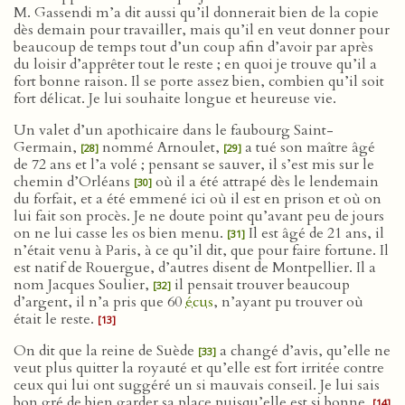
M. Gassendi m’a dit aussi qu’il donnerait bien de la copie
dès demain pour travailler, mais qu’il en veut donner pour
beaucoup de temps tout d’un coup afin d’avoir par après
du loisir d’apprêter tout le reste ; en quoi je trouve qu’il a
fort bonne raison. Il se porte assez bien, combien qu’il soit
fort délicat. Je lui souhaite longue et heureuse vie.
Un valet d’un apothicaire dans le faubourg Saint-
Germain,
nommé Arnoulet,
a tué son maître âgé
[28]
[29]
de 72 ans et l’a volé ; pensant se sauver, il s’est mis sur le
chemin d’Orléans
où il a été attrapé dès le lendemain
[30]
du forfait, et a été emmené ici où il est en prison et où on
lui fait son procès. Je ne doute point qu’avant peu de jours
on ne lui casse les os bien menu.
Il est âgé de 21 ans, il
[31]
n’était venu à Paris, à ce qu’il dit, que pour faire fortune. Il
est natif de Rouergue, d’autres disent de Montpellier. Il a
nom Jacques Soulier,
il pensait trouver beaucoup
[32]
d’argent, il n’a pris que 60
écus
, n’ayant pu trouver où
était le reste.
[13]
On dit que la reine de Suède
a changé d’avis, qu’elle ne
[33]
veut plus quitter la royauté et qu’elle est fort irritée contre
ceux qui lui ont suggéré un si mauvais conseil. Je lui sais
bon gré de bien garder sa place puisqu’elle est si bonne.
[14]