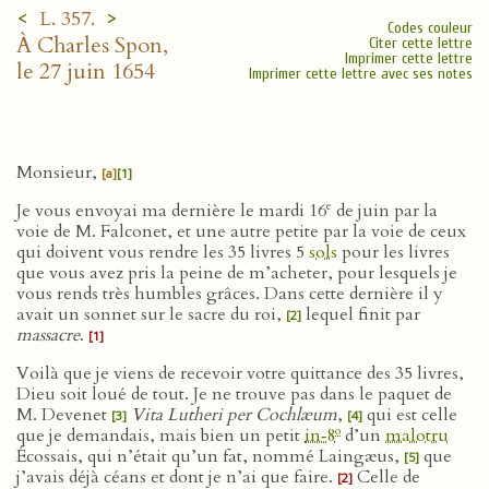
<
>
L. 357.
Codes couleur
À Charles Spon,
Citer cette lettre
Imprimer cette lettre
le 27 juin 1654
Imprimer cette lettre avec ses notes
Monsieur,
[a]
[1]
e
Je vous envoyai ma dernière le mardi 16
de juin par la
voie de M. Falconet, et une autre petite par la voie de ceux
qui doivent vous rendre les 35 livres 5
sols
pour les livres
que vous avez pris la peine de m’acheter, pour lesquels je
vous rends très humbles grâces. Dans cette dernière il y
avait un sonnet sur le sacre du roi,
lequel finit par
[2]
massacre
.
[1]
Voilà que je viens de recevoir votre quittance des 35 livres,
Dieu soit loué de tout. Je ne trouve pas dans le paquet de
M. Devenet
Vita Lutheri per Cochlæum
,
qui est celle
[3]
[4]
o
que je demandais, mais bien un petit
in‑8
d’un
malotru
Écossais, qui n’était qu’un fat, nommé Laingæus,
que
[5]
j’avais déjà céans et dont je n’ai que faire.
Celle de
[2]