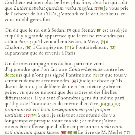
Cochlæus est bien plus belle et plus fine, c’est lui qui a dit
que
Luther habebat quædam verba magica
.
Je vous prie
[3]
[6]
de l’acheter de lui s’il l’a, j’entends celle de Cochlæus, et
vous m’obligerez fort.
On dit que le roi est à Sedan,
que Stenay
est assiégée
[7]
[8]
et qu’il y a grande apparence que le roi ne reviendra pas
sitôt à Paris ; qu’il veut aller à Sedan, à Metz,
à
[9]
Châlons,
à Compiègne,
à Fontainebleau,
[10]
[11]
[12]
auparavant que de revenir à Paris.
Un de mes compagnons du bon parti me vient
d’apprendre que l’on fait une
Contre-Légende
contre les
docteurs
qui n’ont pas signé l’antimoine
et que tous y
[13]
seront rudement accommodés.
Quelque chose qu’ils
[4]
disent de moi, j’ai délibéré de ne m’en mettre guère en
peine, vu que ce ne sont que des satires et des libelles
diffamatoires. Il y a tant d’honnêtes gens du même parti
qu’il y a de l’honneur et du mérite d’en être,
joint que
proprium est viri boni persequutionem pati propter
iustitiam
;
à quoi je suis tout accoutumé dès y a
[5]
[14]
longtemps et presque toute ma vie ; et même j’aime
mieux être offensé que d’offenser personne :
malo enim
pati iniurium quam facere
.
Le livre de M. Merlet
[6]
[15]
[16]
[17]