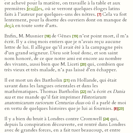
est achevé pour la matière, on travaille à la table et aux
premières
feuilles
, où se verront quelques éloges latins
faits à l’auteur par quelques-uns des nôtres.
Cela va fort
[7]
lentement, pour la disette des ouvriers dont on manque de
deçà
en toute sorte d’arts.
Enfin, M. Musnier
de Gênes
n’est point mort, il m’a
[18]
[19]
écrit. Il y a cinq mois entiers que je n’avais reçu aucune
lettre de lui. Il allègue qu’il avait été à la campagne près
d’un grand seigneur. Dieu soit loué donc, et son saint
nom honoré, de ce que notre ami est encore au nombre
des vivants, aussi bien que M. Liceti
qui, combien que
[20]
très vieux et très malade, n’a pas laissé d’en échapper.
Il est mort un des Bartholin
en Hollande, qui était
[21]
savant dans les langues orientales et dans les
mathématiques. Thomas Bartholin
m’a écrit
ex Dania
[22]
sua
et me mande qu’il fait imprimer
Historiarum
anatomicarum rariorum Centurias duas
où il a parlé de moi
en vertu de quelques histoires que je lui ai fournies.
[8]
[23]
Il y a bien du bruit à Londres contre Cromwell
qui,
[24]
depuis la conspiration découverte, est rentré dans Londres
avec de grandes forces, en a fait tuer beaucoup, et entre