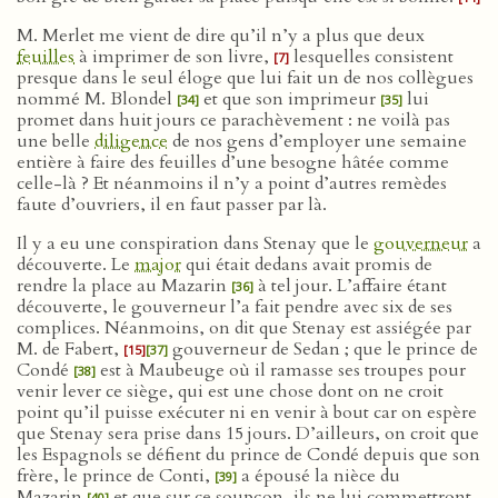
M. Merlet me vient de dire qu’il n’y a plus que deux
feuilles
à imprimer de son livre,
lesquelles consistent
[7]
presque dans le seul éloge que lui fait un de nos collègues
nommé M. Blondel
et que son imprimeur
lui
[34]
[35]
promet dans huit jours ce parachèvement : ne voilà pas
une belle
diligence
de nos gens d’employer une semaine
entière à faire des feuilles d’une besogne hâtée comme
celle-là ? Et néanmoins il n’y a point d’autres remèdes
faute d’ouvriers, il en faut passer par là.
Il y a eu une conspiration dans Stenay que le
gouverneur
a
découverte. Le
major
qui était dedans avait promis de
rendre la place au Mazarin
à tel jour. L’affaire étant
[36]
découverte, le gouverneur l’a fait pendre avec six de ses
complices. Néanmoins, on dit que Stenay est assiégée par
M. de Fabert,
gouverneur de Sedan ; que le prince de
[15]
[37]
Condé
est à Maubeuge où il ramasse ses troupes pour
[38]
venir lever ce siège, qui est une chose dont on ne croit
point qu’il puisse exécuter ni en venir à bout car on espère
que Stenay sera prise dans 15 jours. D’ailleurs, on croit que
les Espagnols se défient du prince de Condé depuis que son
frère, le prince de Conti,
a épousé la nièce du
[39]
Mazarin
et que sur ce soupçon, ils ne lui commettront
[40]