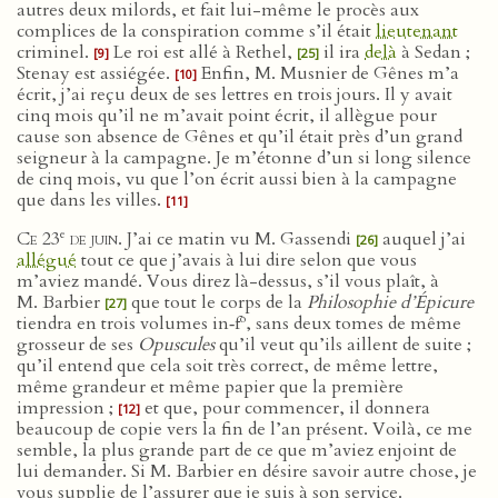
autres deux milords, et fait lui-même le procès aux
complices de la conspiration comme s’il était
lieutenant
criminel.
Le roi est allé à Rethel,
il ira
delà
à Sedan ;
[9]
[25]
Stenay est assiégée.
Enfin, M. Musnier de Gênes m’a
[10]
écrit, j’ai reçu deux de ses lettres en trois jours. Il y avait
cinq mois qu’il ne m’avait point écrit, il allègue pour
cause son absence de Gênes et qu’il était près d’un grand
seigneur à la campagne. Je m’étonne d’un si long silence
de cinq mois, vu que l’on écrit aussi bien à la campagne
que dans les villes.
[11]
e
Ce 23
de juin
. J’ai ce matin vu M. Gassendi
auquel j’ai
[26]
allégué
tout ce que j’avais à lui dire selon que vous
m’aviez mandé. Vous direz là-dessus, s’il vous plaît, à
M. Barbier
que tout le corps de la
Philosophie d’Épicure
[27]
o
tiendra en trois volumes in‑f
, sans deux tomes de même
grosseur de ses
Opuscules
qu’il veut qu’ils aillent de suite ;
qu’il entend que cela soit très correct, de même lettre,
même grandeur et même papier que la première
impression ;
et que, pour commencer, il donnera
[12]
beaucoup de copie vers la fin de l’an présent. Voilà, ce me
semble, la plus grande part de ce que m’aviez enjoint de
lui demander. Si M. Barbier en désire savoir autre chose, je
vous supplie de l’assurer que je suis à son service.