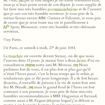
M. Gras,
par la voie duquel je lui eusse volontiers écrit,
[52]
mais je n’étais point averti de son départ. Je vous supplie de
lui faire mes très humbles
recommandations
et de l’assurer
que je suis son très humble serviteur. Je vous prie de la
même faveur envers MM. Garnier et Falconet, et vous prie
de croire que je serai toute ma vie et pareillement à
lle
M
Spon, Monsieur, votre très humble et très obéissant
serviteur,
Guy Patin.
e
De Paris, ce samedi à midi, 27
de juin 1654.
La
tranchée
est ouverte devant Stenay, on dit que nous
l’aurons dans 15 jours. Je menai hier à deux
lieues
d’ici en
consultation
notre ami M. Moreau.
Nous
[53]
[54]
[55]
parlâmes fort de vous, il est plus fort et plus gai qu’il
n’était l’hiver passé, c’est le beau temps qui le refait, je
souhaiterais que ce fût pour longtemps. Il a de fort beaux
desseins, il travaille de présent à la vie de notre bon ami
feu M. Naudé,
mais le grand froid de l’hiver est fort
[56]
contraire à son poumon. Je vous prie de faire mes très
humbles recommandations à MM. Huguetan et Ravaud,
comme aussi à M. Paquet
pour lequel j’ai délivré ce
[57]