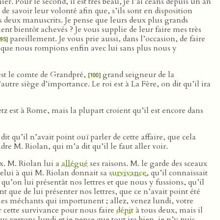
r. Pour le second, il est très beau, je l’ai céans depuis un an
de savoir leur volonté afin que, s’ils sont en disposition
es deux manuscrits. Je pense que leurs deux plus grands
nt bientôt achevés ? Je vous supplie de leur faire mes très
pareillement. Je vous prie aussi, dans l’occasion, de faire
[95]
 que nous rompions enfin avec lui sans plus nous y
 est le comte de Grandpré,
grand seigneur de la
[100]
utre siège d’importance. Le roi est à La Fère, on dit qu’il ira
z est à Rome, mais la plupart croient qu’il est encore dans
it qu’il n’avait point ouï parler de cette affaire, que cela
dre M. Riolan, qui m’a dit qu’il le faut aller voir.
x. M. Riolan lui a
allégué
ses raisons. M. le garde des sceaux
 celui à qui M. Riolan donnait sa
survivance
, qu’il connaissait
qu’on lui présentât nos lettres et que nous y fussions, qu’il
t que de lui présenter nos lettres, que ce n’avait point été
s méchants qui importunent ; allez, venez lundi, votre
 cette survivance pour nous faire
dépit
à tous deux, mais il
ous verrons lundi et je pense que tout ira bien, je n’y puis