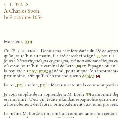
<
>
L. 372.
À Charles Spon,
le 9 octobre 1654
Monsieur,
[a]
[1]
e
e
Ce 17
de septembre
. Depuis ma dernière datée du 15
de septe
qu’aujourd’hui au matin, il a été derechef saigné
pour la 
[3]
jours :
laboravit podagra et gonagra, sed non laborat chiragra
ca
où est aujourd’hui le cardinal de Retz,
en Espagne ou en It
[10]
la requête du
procureur
général, portant que l’on informera c
patrimoine, afin qu’il n’en touche aucun
denier
.
[4]
Le roi,
la reine,
le Mazarin et toute la cour sont partis d
[13]
[14]
Je vous supplie de m’apprendre si M. Borde
a imprimé dep
[17]
est imprimé. C’est un jésuite irlandais espagnolisé qui a ens
a horriblement des fautes, principalement aux noms propres
Le même M. Borde a imprimé un commentaire d’un certain 