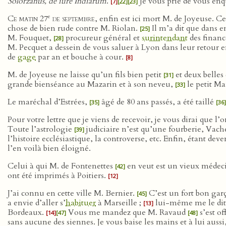
Solorzanus, de iure Indiarum
.
Je vous prie de vous enqu
[7]
[22]
[23]
e
Ce matin 27
de septembre
, enfin est ici mort M. de Joyeuse.
chose de bien rude contre M. Riolan.
Il m’a dit que dans 
[25]
M. Fouquet,
procureur général et
surintendant
des financ
[28]
M. Pecquet a dessein de vous saluer à Lyon dans leur retour 
de
gage
par an et bouche à cour.
[8]
M. de Joyeuse ne laisse qu’un fils bien petit
et deux belles
[31]
grande bienséance au Mazarin et à son neveu,
le petit Ma
[33]
Le maréchal d’Estrées,
âgé de 80 ans passés, a été taillé
[35]
[36]
Pour votre lettre que je viens de recevoir, je vous dirai que l’
Toute l’astrologie
judiciaire n’est qu’une fourberie, Vache
[39]
l’histoire ecclésiastique, la controverse, etc. Enfin, étant d
l’en voilà bien éloigné.
Celui à qui M. de Fontenettes
en veut est un vieux médeci
[42]
ont été imprimés à Poitiers.
[12]
J’ai connu en cette ville M. Bernier.
C’est un fort bon gar
[45]
a envie d’aller s’
habituer
à Marseille ;
lui-même me le dit 
[13]
Bordeaux.
Vous me mandez que M. Ravaud
s’est of
[14]
[47]
[48]
sans aucune des siennes. Je vous baise les mains et à lui au