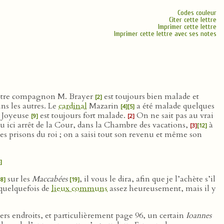
Codes couleur
Citer cette lettre
Imprimer cette lettre
Imprimer cette lettre avec ses notes
 notre compagnon M. Brayer
est toujours bien malade et
[2]
ns les autres. Le
cardinal
Mazarin
a été malade quelques
[4]
[5]
e Joyeuse
est toujours fort malade.
On ne sait pas au vrai
[9]
[2]
eu ici arrêt de la Cour, dans la Chambre des vacations,
à
[3]
[12]
es prisons du roi ; on a saisi tout son revenu et même son
]
sur les
Maccabées
, il vous le dira, afin que je l’achète s’il
18]
[19]
 quelquefois de
lieux communs
assez heureusement, mais il y
vers endroits, et particulièrement page 96, un certain
Ioannes