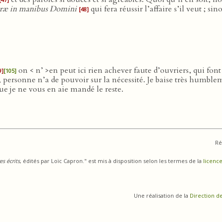
ostræ in manibus Domini
qui fera réussir l’affaire s’il veut ; si
[48]
on < n’ >en peut ici rien achever faute d’ouvriers, qui font
9]
[105]
ud, personne n’a de pouvoir sur la nécessité. Je baise très hum
que je ne vous en aie mandé le reste.
Ré
s écrits
, édités par Loïc Capron." est mis à disposition selon les termes de la
licence
Une réalisation de la
Direction d