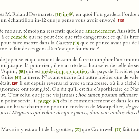
o
feu M. Roland Desmarets,
in‑8
, en quoi l’on gardera l’ordre 
[51]
 un échantillon in‑12 que je pense vous avoir envoyé.
[15]
e de mourir, témoigna ressentir quelque
amendement
. Aussitôt,
 à ce
remède
qui ne peut être que très dangereux ; ce qu’ils fir
pour faire mettre dans la
Gazette
que ce prince avait pris de 
[53]
le fait de ces gens-là n’est que fourberie ?
 de Joyeuse et qui avaient dessein de faire triompher l’antimoin
nu jusque-là pour rien, il en a tiré de sa bourse et de celle de se
’Aquin,
qui est
médecin par quartier
, du pays de David et p
[58]
 Guise
la mère. N’ayant encore fait autre métier que de valet
[61]
était.
Il est depuis revenu ici avec sa maîtresse, où il a tâc
[20]
gnorance ont tout gâté. On dit qu’il est fils d’apothicaire de Na
ut. C’est celui que je ne vis jamais ;
hoc tamen possum affirmare
n point servir ; il
purge
dès le commencement et dans les m
[67]
pas un brave champion pour un médecin de Montpellier,
de ge
pes et Magnates qui volunt decipi a paucis, dum tam multos alios de
e Mazarin y est au lit de la goutte ;
que Cromwell
fait tou
[70]
[71]