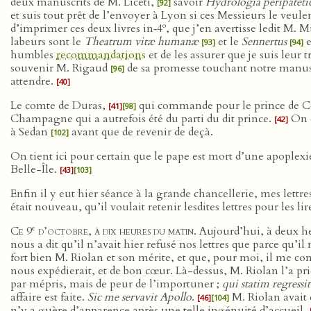
deux manuscrits de M. Liceti,
savoir
Hydrologia peripateti
[92]
et suis tout prêt de l’envoyer à Lyon si ces Messieurs le veule
o
d’imprimer ces deux livres in‑4
, que j’en avertisse ledit M.
labeurs sont le
Theatrum vitæ humanæ
et le
Sennertus
e
[93]
[94]
humbles
recommandations
et de les assurer que je suis leu
souvenir M. Rigaud
de sa promesse touchant notre manu
[96]
attendre.
[40]
Le comte de Duras,
qui commande pour le prince de 
[41]
[98]
Champagne qui a autrefois été du parti du dit prince.
On d
[42]
à Sedan
avant que de revenir de deçà.
[102]
On tient ici pour certain que le pape est mort d’une apoplexi
Belle-Île.
[43]
[103]
Enfin il y eut hier séance à la grande chancellerie, mes lettre
était nouveau, qu’il voulait retenir lesdites lettres pour les li
e
Ce 9
d’octobre, à dix heures du matin
. Aujourd’hui, à deux h
nous a dit qu’il n’avait hier refusé nos lettres que parce qu’i
fort bien M. Riolan et son mérite, et que, pour moi, il me con
nous expédierait, et de bon cœur. Là-dessus, M. Riolan l’a pri
par mépris, mais de peur de l’importuner ;
qui statim regressit
affaire est faite.
Sic me servavit Apollo
.
M. Riolan avait 
[46]
[104]
n’y a guère d’apparence après une telle ingénuité d’accueil,