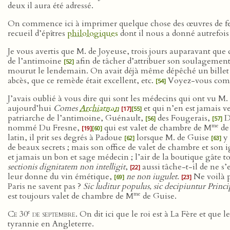
deux il aura été adressé.
On commence ici à imprimer quelque chose des œuvres de 
recueil d’épîtres
philologiques
dont il nous a donné autrefois
Je vous avertis que M. de Joyeuse, trois jours auparavant qu
de l’antimoine
afin de tâcher d’attribuer son soulagement
[52]
mourut le lendemain. On avait déjà même dépêché un billet 
abcès, que ce remède était excellent, etc.
Voyez-vous comme 
[54]
J’avais oublié à vous dire qui sont les médecins qui ont vu M.
aujourd’hui
Comes
Archiatr
ω
n
et qui n’en est jamais ve
[17]
[55]
patriarche de l’antimoine, Guénault,
des Fougerais,
D
[56]
[57]
me
nommé Du Fresne,
qui est valet de chambre de M
de
[19]
[60]
latin, il prit ses degrés à Padoue
lorsque M. de Guise
y 
[62]
[63]
de beaux secrets ; mais son office de valet de chambre et son i
et jamais un bon et sage médecin ; l’air de la boutique gâte to
sectionis dignitatem non intelligit
,
aussi tâche-t-il de ne s’e
[22]
leur donne du vin émétique,
ne non iugulet
.
Ne voilà 
[69]
[23]
Paris ne savent pas ?
Sic luditur populus, sic decipiuntur Princi
me
est toujours valet de chambre de M
de Guise.
e
Ce 30
de septembre
. On dit ici que le roi est à La Fère et que l
tyrannie en Angleterre.