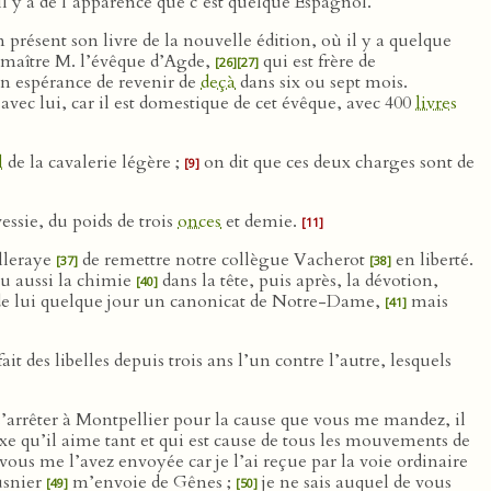
 il y a de l’apparence que c’est quelque Espagnol.
présent son livre de la nouvelle édition, où il y a quelque
n maître M. l’évêque d’Agde,
qui est frère de
[26]
[27]
n espérance de revenir de
deçà
dans six ou sept mois.
avec lui, car il est domestique de cet évêque, avec 400
livres
l
de la cavalerie légère ;
on dit que ces deux charges sont de
[9]
vessie, du poids de trois
onces
et demie.
[11]
illeraye
de remettre notre collègue Vacherot
en liberté.
[37]
[38]
eu aussi la chimie
dans la tête, puis après, la dévotion,
[40]
nir de lui quelque jour un canonicat de Notre-Dame,
mais
[41]
ait des libelles depuis trois ans l’un contre l’autre, lesquels
’arrêter à Montpellier pour la cause que vous me mandez, il
exe qu’il aime tant et qui est cause de tous les mouvements de
 vous me l’avez envoyée car je l’ai reçue par la voie ordinaire
usnier
m’envoie de Gênes ;
je ne sais auquel de vous
[49]
[50]