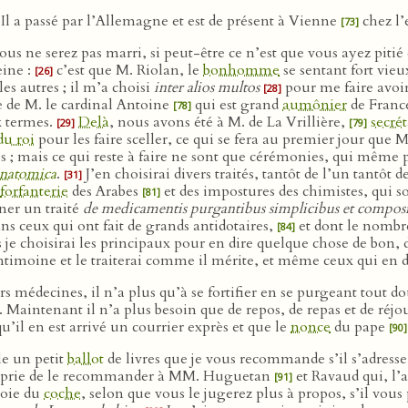
s. Il a passé par l’Allemagne et est de présent à Vienne
chez l
[73]
ous ne serez pas marri, si peut-être ce n’est que vous ayez pit
eine :
c’est que M. Riolan, le
bonhomme
se sentant fort vieu
[26]
es autres ; il m’a choisi
inter alios multos
pour me faire avoir
[28]
 de M. le cardinal Antoine
qui est grand
aumônier
de France
[78]
x termes.
Delà
, nous avons été à M. de La Vrillière,
secrét
[29]
[79]
du roi
pour les faire sceller, ce qui se fera au premier jour que M
s ; mais ce qui reste à faire ne sont que cérémonies, qui même p
natomica
.
J’en choisirai divers traités, tantôt de l’un tantôt d
[31]
forfanterie
des Arabes
et des impostures des chimistes, qui so
[81]
ner un traité
de medicamentis purgantibus simplicibus et composi
s ceux qui ont fait de grands antidotaires,
et dont le nombre
[84]
 je choisirai les principaux pour en dire quelque chose de bon, de
antimoine et le traiterai comme il mérite, et même ceux qui en
s médecines, il n’a plus qu’à se fortifier en se purgeant tout d
é. Maintenant il n’a plus besoin que de repos, de repas et de réjo
qu’il en est arrivé un courrier exprès et que le
nonce
du pape
[90]
e un petit
ballot
de livres que je vous recommande s’il s’adress
s prie de le recommander à MM. Huguetan
et Ravaud qui, l’
[91]
 voie du
coche
, selon que vous le jugerez plus à propos, s’il vous