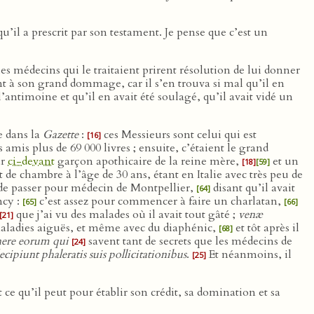
qu’il a prescrit par son testament. Je pense que c’est un
 les médecins qui le traitaient prirent résolution de lui donner
ent à son grand dommage, car il s’en trouva si mal qu’il en
l’antimoine et qu’il en avait été soulagé, qu’il avait vidé un
e dans la
Gazette
:
ces Messieurs sont celui qui est
[16]
s amis plus de 69 000 livres ; ensuite, c’étaient le grand
ar
ci-devant
garçon apothicaire de la reine mère,
et un
[18]
[59]
 de chambre à l’âge de 30 ans, étant en Italie avec très peu de
hé de passer pour médecin de Montpellier,
disant qu’il avait
[64]
ncy :
c’est assez pour commencer à faire un charlatan,
[65]
[66]
que j’ai vu des malades où il avait tout gâté ;
venæ
[21]
aladies aiguës, et même avec du diaphénic,
et tôt après il
[68]
nere eorum qui
savent tant de secrets que les médecins de
[24]
cipiunt phaleratis suis pollicitationibus
.
Et néanmoins, il
[25]
t ce qu’il peut pour établir son crédit, sa domination et sa