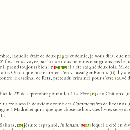
mbre, laquelle était de deux
pages
et demie, je vous dirai que
e
18
fois : vous voyez par là que nous ne nous épargnons pas les u
r il prend toujours bien ;
il a été saigné deux fois. M. d
[1]
[6]
[7]
[8]
alie. On dit que notre armée s’en va assiéger Rocroi.
Il y a 
[11]
ontre le cardinal de Retz, prétendu criminel pour s’être sauvé d
e
’ici le 23
de septembre pour aller à La Fère
et à Châlons.
[15]
[16
uis trois ans le deuxième tome des
Commentaires
de Redanus
[
eigné à Madrid et qui a quelque chose de bon. Ces livres servent
.
[5]
Salinas,
jésuite espagnol,
in Ionam
,
lequel a cité en di
[20]
[6]
[21]