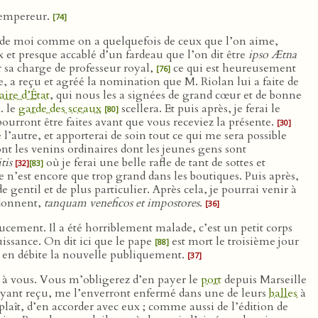
’empereur.
[74]
ié de moi comme on a quelquefois de ceux que l’on aime,
x et presque accablé d’un fardeau que l’on dit être
ipso Ætna
 sa charge de professeur royal,
ce qui est heureusement
[76]
, a reçu et agréé la nomination que M. Riolan lui a faite de
aire d’État
, qui nous les a signées de grand cœur et de bonne
. le
garde des sceaux
scellera. Et puis après, je ferai le
[80]
ourront être faites avant que vous receviez la présente.
[30]
e l’autre, et apporterai de soin tout ce qui me sera possible
nt les venins ordinaires dont les jeunes gens sont
tis
où je ferai une belle rafle de tant de sottes et
[32]
[83]
 n’est encore que trop grand dans les boutiques. Puis après,
 gentil et de plus particulier. Après cela, je pourrai venir à
 donnent,
tanquam veneficos et impostores
.
[36]
oucement. Il a été horriblement malade, c’est un petit corps
uissance. On dit ici que le pape
est mort le troisième jour
[88]
en débite la nouvelle publiquement.
[37]
e à vous. Vous m’obligerez d’en payer le
port
depuis Marseille
ayant reçu, me l’enverront enfermé dans une de leurs
balles
à
 plaît, d’en accorder avec eux ; comme aussi de l’édition de