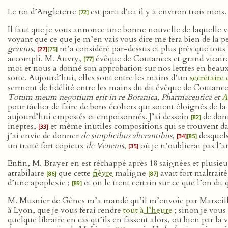
Le roi d’Angleterre
est parti d’ici il y a environ trois moi
[72]
Il faut que je vous annonce une bonne nouvelle de laquelle v
voyant que ce que je m’en vais vous dire me fera bien de la p
gravius
,
m’a considéré par-dessus et plus près que tous l
[27]
[75]
accompli. M. Auvry,
évêque de Coutances et grand vicaire
[77]
moi et nous a donné son approbation sur nos lettres en beau
sorte. Aujourd’hui, elles sont entre les mains d’un
secrétaire 
serment de fidélité entre les mains du dit évêque de Coutance
Totum meum negotium erit in re Botanica, Pharmaceutica et
A
pour tâcher de faire de bons écoliers qui soient éloignés de la
aujourd’hui empestés et empoisonnés. J’ai dessein
de don
[82]
ineptes,
et même inutiles compositions qui se trouvent dan
[33]
j’ai envie de donner
de simplicibus alterantibus
,
desquels
[34]
[85]
un traité fort copieux
de Venenis
,
où je n’oublierai pas l’
[35]
Enfin, M. Brayer en est réchappé après 18 saignées et plusieur
atrabilaire
que cette
fièvre
maligne
avait fort maltrait
[86]
[87]
d’une apoplexie ;
et on le tient certain sur ce que l’on dit 
[89]
M. Musnier de Gênes m’a mandé qu’il m’envoie par Marseill
à Lyon, que je vous ferai rendre
tout à l’heure
; sinon je vou
quelque libraire en cas qu’ils en fassent alors, ou bien par la