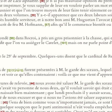
ca
et
de Lacu asphaltite
.
Je n’ai pas mauvaise opinion du premie
[38]
nt imprimer. Je vous supplie de leur en vouloir parler un mot et 
 Musnier et que l’on trouve moyen de leur faire tenir sûrement c
n deux volumes.
Y a-t-il apparence que ces deux labeurs soie
[39]
r très humble serviteur, et à notre bon ami M. Huguetan l’avocat
scrit de feu M. Hofmann,
afin qu’il le commence bientôt ou
[97]
Condé
dans Rocroi, a pris un gros prisonnier à la chasse, qui
[99]
it que l’on va assiéger le Catelet,
mais on ne parle point d’a
[101]
e
e le 25
de septembre. Quelques-uns disent que le cardinal de Ret
s de
provision
furent présentées à M. le garde des sceaux, lequel d
re et voir ce qu’elles contenaient : voilà ce que me vient d’appren
eures de relevée,
nous avons été saluer M. le garde des sceau
[44]
l n’avait vu personne de nous deux, qu’il voulait savoir qui était
naissait bien maintenant ; que lundi prochain il y aurait sceau, 
é de nous excuser et que si nous ne l’avions été saluer auparavan
:
Gens de bien comme vous n’importunent jamais, ce sont le
[45]
quelque soupçon que le parti antimonial n’eût voulu empêcher
et des paroles si douces et si agréables. Quoi qu’il en soit, n
[47]