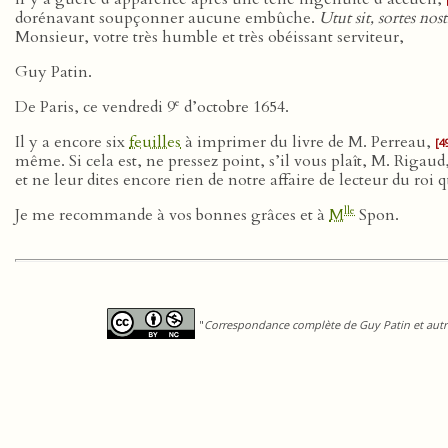
dorénavant soupçonner aucune embûche.
Utut sit, sortes n
Monsieur, votre très humble et très obéissant serviteur,
Guy Patin.
e
De Paris, ce vendredi 9
d’octobre 1654.
Il y a encore six
feuilles
à imprimer du livre de M. Perreau,
[4
même. Si cela est, ne pressez point, s’il vous plaît, M. Riga
et ne leur dites encore rien de notre affaire de lecteur du roi 
lle
Je me recommande à vos bonnes grâces et à
M
Spon.
"
Correspondance complète de Guy Patin et autre