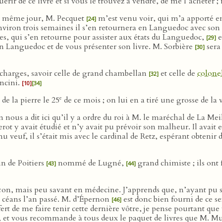
érir de ce livre et si vous le trouvez à vendre, de me l’acheter ;
 Ce même jour, M. Pecquet
m’est venu voir, qui m’a apporté en 
[24]
environ trois semaines il s’en retournera en Languedoc avec so
es, qui s’en retourne pour assister aux états du Languedoc,
e
[29]
en Languedoc et de vous présenter son livre. M. Sorbière
sera 
[30]
 charges, savoir celle de grand chambellan
et celle de
colone
[32]
ncini.
[10]
[34]
e
de la pierre le 25
de ce mois ; on lui en a tiré une grosse de la 
on nous a dit ici qu’il y a ordre du roi à M. le maréchal de La Me
rot y avait étudié et n’y avait pu prévoir son malheur. Il avait 
evenu veuf, il s’était mis avec le cardinal de Retz, espérant obte
n de Poitiers
nommé de Lugné,
grand chimiste ; ils ont f
[43]
[44]
çon, mais peu savant en médecine. J’apprends que, n’ayant pu s
céans l’an passé. M. d’Épernon
est donc bien fourni de ce s
[46]
fert de me faire tenir cette dernière vôtre, je pense pourtant que
ssi, et vous recommande à tous deux le paquet de livres que M. M