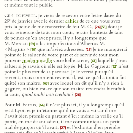
et même tout le public.
e
Ce 4
de février
. Je viens de recevoir votre lettre datée du
e
29
de janvier avec le dernier
cahier
de ce que vous avez
pris la peine de me transcrire de feu M. C.,
dont je
[24]
[58]
vous remercie de tout mon cœur, je suis honteux de tant
de peines qu’en avez prises. Il y a longtemps que
M. Moreau
a les imperfections d’Albertus M.
[59]
< Magnus >
que m’aviez adressées.
Je ne manquerai
[60]
[25]
point de le saluer de votre part et de servir de tout mon
pouvoir
mademoiselle
votre belle-sœur,
laquelle j’irais
[61]
saluer si je savais où elle est logée. M. Le Gagneur
n’est
[62]
point le plus fort de sa paroisse. Je le verrai puisqu’il
revient, mais comment revient-il, est-ce qu’il a tout à fait
quitté son maître,
avec lequel on dit qu’il n’y a rien à
[63]
gagner, ou bien est-ce que son maître reviendra bientôt à
la cour,
quod multi non credunt
?
[26]
Pour M. Ferrus,
il n’est plus ici, il y a longtemps qu’il
[64]
est à Lyon et je m’étonne qu’il ne vous a vu car il me
l’avait bien promis en partant d’ici : même la veille qu’il
partit, en me disant adieu, il me communiqua un petit
mal de garçon qu’il avait,
et l’exhortai d’en prendre
[27]