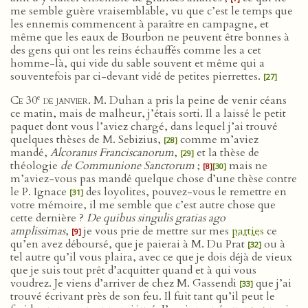
me semble guère vraisemblable, vu que c’est le temps que
les ennemis commencent à paraître en campagne, et
même que les eaux de Bourbon ne peuvent être bonnes à
des gens qui ont les reins échauffés comme les a cet
homme-là, qui vide du sable souvent et même qui a
souventefois par ci-devant vidé de petites pierrettes.
[27]
e
Ce 30
de janvier
. M. Duhan a pris la peine de venir céans
ce matin, mais de malheur, j’étais sorti. Il a laissé le petit
paquet dont vous l’aviez chargé, dans lequel j’ai trouvé
quelques thèses de M. Sebizius,
comme m’aviez
[28]
mandé,
Alcoranus Franciscanorum
,
et la thèse de
[29]
théologie
de Communione Sanctorum
;
mais ne
[8]
[30]
m’aviez-vous pas mandé quelque chose d’une thèse contre
le P. Ignace
des loyolites, pouvez-vous le remettre en
[31]
votre mémoire, il me semble que c’est autre chose que
cette dernière ?
De quibus singulis gratias ago
amplissimas
,
je vous prie de mettre sur mes
parties
ce
[9]
qu’en avez déboursé, que je paierai à M. Du Prat
ou à
[32]
tel autre qu’il vous plaira, avec ce que je dois déjà de vieux
que je suis tout prêt d’acquitter quand et à qui vous
voudrez. Je viens d’arriver de chez M. Gassendi
que j’ai
[33]
trouvé écrivant près de son feu. Il fuit tant qu’il peut le