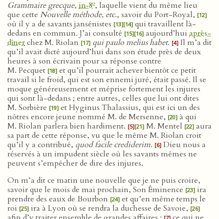
o
Grammaire grecque
,
in‑8
, laquelle vient du même lieu
que cette
Nouvelle méthode, etc.
, savoir du Port-Royal,
[12]
où il y a de savants jansénistes
qui travaillent là-
[13]
[14]
dedans en commun. J’ai consulté
aujourd’hui
après-
[15]
[16]
dîner
chez M. Riolan
qui paulo melius habet
.
Il m’a dit
[17]
[4]
qu’il avait dicté aujourd’hui dans son étude près de deux
heures à son écrivain pour sa réponse contre
M. Pecquet
et qu’il pourrait achever bientôt ce petit
[18]
travail si le froid, qui est son ennemi juré, était passé. Il se
moque généreusement et méprise fortement les injures
qui sont là-dedans ; entre autres, celles que lui ont dites
M. Sorbière
et Hyginus Thalassius, qui est ici un des
[19]
nôtres encore jeune nommé M. de Mersenne,
à qui
[20]
M. Riolan parlera bien hardiment.
M. Mentel
aura
[5]
[21]
[22]
sa part de cette réponse, vu que le même M. Riolan croit
qu’il y a contribué,
quod facile crediderim
.
Dieu nous a
[6]
réservés à un impudent siècle où les savants mêmes ne
peuvent s’empêcher de dire des injures.
On m’a dit ce matin une nouvelle que je ne puis croire,
savoir que le mois de mai prochain, Son Éminence
ira
[23]
prendre des eaux de Bourbon
et qu’en même temps le
[24]
roi
ira à Lyon où se rendra la duchesse de Savoie,
[25]
[26]
afin d’y traiter ensemble de grandes affaires ;
ce qui ne
[7]