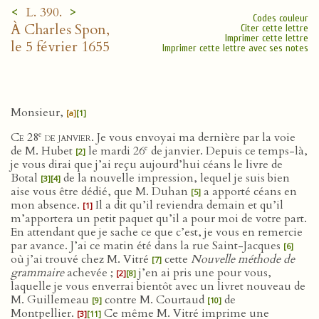
<
>
L. 390.
Codes couleur
À Charles Spon,
Citer cette lettre
Imprimer cette lettre
le 5 février 1655
Imprimer cette lettre avec ses notes
Monsieur,
[a]
[1]
e
Ce 28
de janvier
. Je vous envoyai ma dernière par la voie
e
de M. Hubet
le mardi 26
de janvier. Depuis ce temps-là,
[2]
je vous dirai que j’ai reçu aujourd’hui céans le livre de
Botal
de la nouvelle impression, lequel je suis bien
[3]
[4]
aise vous être dédié, que M. Duhan
a apporté céans en
[5]
mon absence.
Il a dit qu’il reviendra demain et qu’il
[1]
m’apportera un petit paquet qu’il a pour moi de votre part.
En attendant que je sache ce que c’est, je vous en remercie
par avance. J’ai ce matin été dans la rue Saint-Jacques
[6]
où j’ai trouvé chez M. Vitré
cette
Nouvelle méthode de
[7]
grammaire
achevée ;
j’en ai pris une pour vous,
[2]
[8]
laquelle je vous enverrai bientôt avec un livret nouveau de
M. Guillemeau
contre M. Courtaud
de
[9]
[10]
Montpellier.
Ce même M. Vitré imprime une
[3]
[11]