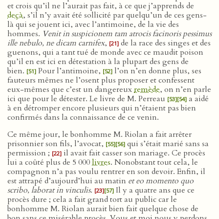
et crois qu’il ne l’aurait pas fait, à ce que j’apprends de
deçà
, s’il n’y avait été sollicité par quelqu’un de ces gens-
là qui se jouent ici, avec l’antimoine, de la vie des
hommes.
Venit in suspicionem tam atrocis facinoris pessimus
ille nebulo, ne dicam carnifex
,
de la race des singes et des
[21]
guenons, qui a tant tué de monde avec ce maudit poison
qu’il en est ici en détestation à la plupart des gens de
bien.
Pour l’antimoine,
l’on n’en donne plus, ses
[51]
[52]
fauteurs mêmes ne l’osent plus proposer et confessent
eux-mêmes que c’est un dangereux
remède
, on n’en parle
ici que pour le détester. Le livre de M. Perreau
a aidé
[53]
[54]
à en détromper encore plusieurs qui n’étaient pas bien
confirmés dans la connaissance de ce venin.
Ce même jour, le bonhomme M. Riolan a fait arrêter
prisonnier son fils, l’avocat,
qui s’était marié sans sa
[55]
[56]
permission ;
il avait fait casser son mariage. Ce procès
[22]
lui a coûté plus de 5 000
livres
. Nonobstant tout cela, le
compagnon n’a pas voulu rentrer en son devoir. Enfin, il
est attrapé d’aujourd’hui au matin
et eo momento quo
scribo, laborat in vinculis
.
Il y a quatre ans que ce
[23]
[57]
procès dure ; cela a fait grand tort au public car le
bonhomme M. Riolan aurait bien fait quelque chose de
bon sans ce misérable procès. Vous et moi nous y perdons,