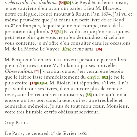
sceleris tulit, hic diadema
.
Ce Reyd était leur cousin,
[34]
[80]
je me souviens d’en avoir ouï parler à feu M. Blacvod,
notre collègue, lequel mourut à Rouen l’an 1634. J’ai vu et
même peut-être que j’ai céans un petit livre de ce Reyd
o
in‑8
en français, lequel si je ne me trompe, traite de la
pesanteur du plomb.
Et voilà ce que j’en sais, qui est
[35]
[81]
peut-être plus que vous ne m’en demandiez ; si cela ne
vous contente, je m’offre d’en consulter dans les occasions
M. de La Mothe Le Vayer.
Vale
et me ama
.
[36]
M. Pecquet n’a encore ici converti personne par son livre
plein d’injures contre M. Riolan ni par ses nouvelles
Observations
.
J’y croirai quand j’en verrai être besoin
[4]
que le lait se fasse immédiatement du
chyle
,
je ne le
[82]
puis croire.
M. Riolan lui répondra, s’il vit. Il n’a
[37]
[83]
[84]
pas vendu tous ses livres, il en a encore plus de cent de
reste, sans les recueils et manuscrits ;
outre qu’il en a
[85]
encore un très bon dans la tête, qui est une très belle et
admirable mémoire. Je suis de tout mon cœur, Monsieur,
votre très humble et très obéissant serviteur,
Guy Patin.
e
De Paris, ce vendredi 5
de février 1655.