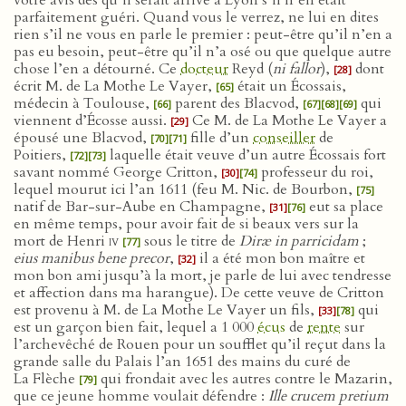
votre avis dès qu’il serait arrivé à Lyon s’il n’en était
parfaitement guéri. Quand vous le verrez, ne lui en dites
rien s’il ne vous en parle le premier : peut-être qu’il n’en a
pas eu besoin, peut-être qu’il n’a osé ou que quelque autre
chose l’en a détourné. Ce
docteur
Reyd (
ni fallor
),
dont
[28]
écrit M. de La Mothe Le Vayer,
était un Écossais,
[65]
médecin à Toulouse,
parent des Blacvod,
qui
[66]
[67]
[68]
[69]
viennent d’Écosse aussi.
Ce M. de La Mothe Le Vayer a
[29]
épousé une Blacvod,
fille d’un
conseiller
de
[70]
[71]
Poitiers,
laquelle était veuve d’un autre Écossais fort
[72]
[73]
savant nommé George Critton,
professeur du roi,
[30]
[74]
lequel mourut ici l’an 1611 (feu M. Nic. de Bourbon,
[75]
natif de Bar-sur-Aube en Champagne,
eut sa place
[31]
[76]
en même temps, pour avoir fait de si beaux vers sur la
mort de Henri
iv
sous le titre de
Diræ in parricidam
;
[77]
eius manibus bene precor
,
il a été mon bon maître et
[32]
mon bon ami jusqu’à la mort, je parle de lui avec tendresse
et affection dans ma harangue). De cette veuve de Critton
est provenu à M. de La Mothe Le Vayer un fils,
qui
[33]
[78]
est un garçon bien fait, lequel a 1 000
écus
de
rente
sur
l’archevêché de Rouen pour un soufflet qu’il reçut dans la
grande salle du Palais l’an 1651 des mains du curé de
La Flèche
qui frondait avec les autres contre le Mazarin,
[79]
que ce jeune homme voulait défendre :
Ille crucem pretium