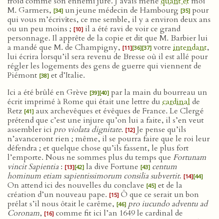
froid comme son ennemi juré. J’avais mené
quant et
moi
M. Garmers,
un jeune médecin de Hambourg
pour
[34]
[35]
qui vous m’écrivîtes, ce me semble, il y a environ deux ans
ou un peu moins ;
il a été ravi de voir ce grand
[10]
personnage. Il apprête de la copie et dit que M. Barbier lui
a mandé que M. de Champigny,
votre
intendant
,
[11]
[36]
[37]
lui écrira lorsqu’il sera revenu de Bresse où il est allé pour
régler les logements des gens de guerre qui viennent de
Piémont
et d’Italie.
[38]
Ici a été brûlé en Grève
par la main du bourreau un
[39]
[40]
écrit imprimé à Rome qui était une lettre du
cardinal
de
Retz
aux archevêques et évêques de France. Le Clergé
[41]
prétend que c’est une injure qu’on lui a faite, il s’en veut
assembler ici
pro violata dignitate
.
Je pense qu’ils
[12]
n’avanceront rien ; même, il se pourra faire que le roi leur
défendra ; et quelque chose qu’ils fassent, le plus fort
l’emporte. Nous ne sommes plus du temps que
Fortunam
vincit Sapientia
:
la dive Fortune
centum
[13]
[42]
[43]
hominum etiam sapientissimorum consilia subvertit
.
[14]
[44]
On attend ici des nouvelles du conclave
et de la
[45]
création d’un nouveau pape.
Ô que ce serait un bon
[15]
prélat s’il nous ôtait le carême,
pro iucundo adventu ad
[46]
Coronam
,
comme fit ici l’an 1649 le cardinal de
[16]