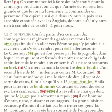
Retz !
On commence ici à faire des préparatifs pour la
[17]
campagne prochaine, on dit que l’armée du roi sera fort
grande et que le roi ira lui-même la commander en
personne. On espère aussi que dans 15 jours la paix sera
accordée et soudée avec les Anglais, de sorte qu’il n’y aura
rien à craindre de ce côté-là pour nous.
e
Ce 3
de février
. On fait partir d’ici ce matin dix
compagnies du régiment des gardes avec tous leurs
officiers
afin de s’en aller vers Péronne
s’y joindre à la
[47]
cavalerie qui s’y doit rendre, pour
delà
aller secourir
Le Quesnoy,
qui est fort pressé par les Espagnols ; dans
[48]
lequel ceux qui sont enfermés des nôtres seront obligés de
capituler et de le rendre aux ennemis s’ils ne sont secourus
en bref
.
On tirera demain la dernière
demi-feuille
d’un
[18]
second livre de M. Guillemeau contre M. Courtaud,
[3]
c’est l’auteur même qui me le vient de dire ; il vient de
sortir de céans, il m’a dit qu’il y a 13
demi-feuilles
. Voilà
pour faire rire ce
bonhomme
Courtaud du bout des dents :
excitavit crabronem
,
il a réveillé le chat qui dort,
[19]
[49]
[50]
qui ne le
lairra
pas aisément en repos ;
il est homme
[20]
d’esprit, riche, puissant et courageux, il a grand loisir et
beaucoup d’amis ; il ne fait pas bon irriter ces gens-là.
M. Courtaud n’a pas été bien conseillé de l’entreprendre,