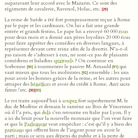
auparavant leur accord avec le Mazarin. Ce sont des
régiments de cavalerie, Ravenol, Holac, etc.
[29]
La reine de Suède a été fort pompeusement reçue à Rome
par le pape et les cardinaux. On lui a fait une grande
entrée et grands festins. Le pape lui a envoyé 60 000
écus
pour deux mois et a donné aux pères loyolites 20 000 écus
pour faire apprêter des comédies en diverses langues, à
représenter devant cette reine afin de la divertir. N’a-t-il
pas raison de s’adresser à eux, ne sont-ce pas de plaisants
comédiens et baladins
spirituels
? On continue en
Sorbonne
à tourmenter le pauvre M. Arnauld
qui
[90]
[91]
vaut mieux que tous les molinistes
ensemble : les uns
[92]
pour avoir les bonnes grâces de la reine, et les autres pour
attraper des
bénéfices
et avoir du crédit à Rome.
Auri sacra
fames !
etc.
[30]
[93]
Le roi traite aujourd’hui à
souper
fort superbement M. le
duc de Modène et demain le ramène au Bois de Vincennes
où il l’a pris, qui
delà
s’en retourne en Italie par Lyon. Il y
a ici du bruit pour la nouvelle monnaie que l’on veut faire
et que le
Parlement
veut empêcher : c’est qu’il y a bien des
partisans
qui offrent bien de l’argent pour en avoir le
parti ; mais ce sera aux dépens du public et à la perte de