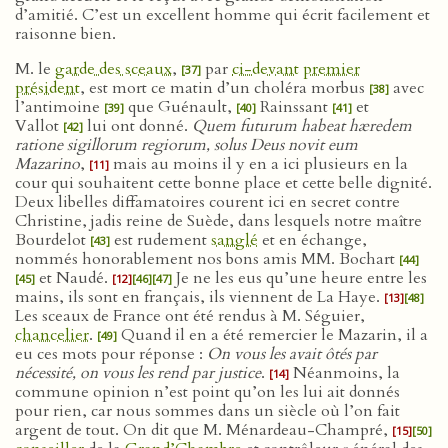
d’amitié. C’est un excellent homme qui écrit facilement et
raisonne bien.
M. le
garde des sceaux
,
par
ci-devant
premier
[37]
président
, est mort ce matin d’un choléra morbus
avec
[38]
l’antimoine
que Guénault,
Rainssant
et
[39]
[40]
[41]
Vallot
lui ont donné.
Quem futurum habeat hæredem
[42]
ratione sigillorum regiorum, solus Deus novit eum
Mazarino
,
mais au moins il y en a ici plusieurs en la
[11]
cour qui souhaitent cette bonne place et cette belle dignité.
Deux libelles diffamatoires courent ici en secret contre
Christine, jadis reine de Suède, dans lesquels notre maître
Bourdelot
est rudement
sanglé
et en échange,
[43]
nommés honorablement nos bons amis MM. Bochart
[44]
et Naudé.
Je ne les eus qu’une heure entre les
[45]
[12]
[46]
[47]
mains, ils sont en français, ils viennent de La Haye.
[13]
[48]
Les sceaux de France ont été rendus à M. Séguier,
chancelier
.
Quand il en a été remercier le Mazarin, il a
[49]
eu ces mots pour réponse :
On vous les avait ôtés par
nécessité, on vous les rend par justice
.
Néanmoins, la
[14]
commune opinion n’est point qu’on les lui ait donnés
pour rien, car nous sommes dans un siècle où l’on fait
argent de tout. On dit que M. Ménardeau-Champré,
[15]
[50]