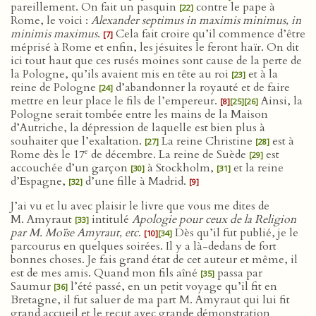
pareillement. On fait un pasquin
contre le pape à
[22]
Rome, le voici :
Alexander septimus in maximis minimus, in
minimis maximus
.
Cela fait croire qu’il commence d’être
[7]
méprisé à Rome et enfin, les jésuites le feront haïr. On dit
ici tout haut que ces rusés moines sont cause de la perte de
la Pologne, qu’ils avaient mis en tête au roi
et à la
[23]
reine de Pologne
d’abandonner la royauté et de faire
[24]
mettre en leur place le fils de l’empereur.
Ainsi, la
[8]
[25]
[26]
Pologne serait tombée entre les mains de la Maison
d’Autriche, la dépression de laquelle est bien plus à
souhaiter que l’exaltation.
La reine Christine
est à
[27]
[28]
e
Rome dès le 17
de décembre. La reine de Suède
est
[29]
accouchée d’un garçon
à Stockholm,
et la reine
[30]
[31]
d’Espagne,
d’une fille à Madrid.
[32]
[9]
J’ai vu et lu avec plaisir le livre que vous me dites de
M. Amyraut
intitulé
Apologie pour ceux de la Religion
[33]
par M. Moïse Amyraut, etc
.
Dès qu’il fut publié, je le
[10]
[34]
parcourus en quelques soirées. Il y a là-dedans de fort
bonnes choses. Je fais grand état de cet auteur et même, il
est de mes amis. Quand mon fils aîné
passa par
[35]
Saumur
l’été passé, en un petit voyage qu’il fit en
[36]
Bretagne, il fut saluer de ma part M. Amyraut qui lui fit
grand accueil et le reçut avec grande démonstration