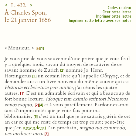
<
>
L. 432.
Codes couleur
À Charles Spon,
Citer cette lettre
Imprimer cette lettre
le 21 janvier 1656
Imprimer cette lettre avec ses notes
< Monsieur, >
[a]
[1]
Je vous prie de vous souvenir d’une prière que je vous fis il
y a quelques mois, savoir du moyen de recouvrer de ce
savant homme de Zurich
nommé Jo. Henr.
[2]
Hottingerus
un certain livre qu’il appelle Οδηγος, et de
[3]
demander aussi un livre nouveau du même auteur qui est
Historiæ ecclesiasticæ pars quinta
, j’ai céans les quatre
autres.
C’est un admirable écrivain et qui a beaucoup de
[1]
fort bonne lecture,
ideoque tam eximio scriptori Nestoreos
annos exopto
,
et à vous pareillement. Pardonnez-moi
[2]
[4]
tant d’importunités que je vous fais pour ma
bibliomanie,
c’est un mal que je ne saurais guérir de cet
[5]
an car ce qui me reste de temps est trop court ; peut-être
que j’en
amenderai
l’an prochain,
magno tuo commodo,
nec mediocri meo
.
[3]