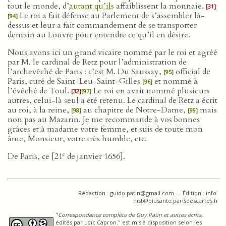
tout le monde, d’
autant qu’ils
affaiblissent la monnaie.
[31]
Le roi a fait défense au Parlement de s’assembler là-
[94]
dessus et leur a fait commandement de se transporter
demain au Louvre pour entendre ce qu’il en désire.
Nous avons ici un grand vicaire nommé par le roi et agréé
par M. le cardinal de Retz pour l’administration de
l’archevêché de Paris : c’est M. Du Saussay,
official de
[95]
Paris, curé de Saint-Leu-Saint-Gilles
et nommé à
[96]
l’évêché de Toul.
Le roi en avait nommé plusieurs
[32]
[97]
autres, celui-là seul a été retenu. Le cardinal de Retz a écrit
au roi, à la reine,
au chapitre de Notre-Dame,
mais
[98]
[99]
non pas au Mazarin. Je me recommande à vos bonnes
grâces et à madame votre femme, et suis de toute mon
âme, Monsieur, votre très humble, etc.
e
De Paris, ce [21
de janvier 1656].
Rédaction : guido.patin@gmail.com — Édition : info-
hist@biusante.parisdescartes.fr
"
Correspondance complète de Guy Patin et autres écrits
,
édités par Loïc Capron." est mis à disposition selon les