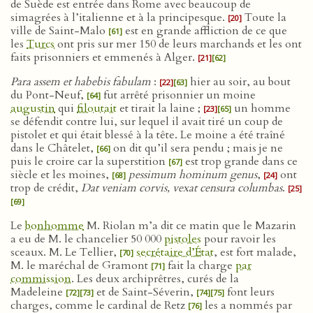
de Suède est entrée dans Rome avec beaucoup de
simagrées à l’italienne et à la principesque.
Toute la
[20]
ville de Saint-Malo
est en grande affliction de ce que
[61]
les
Turcs
ont pris sur mer 150 de leurs marchands et les ont
faits prisonniers et emmenés à Alger.
[21]
[62]
Para assem et habebis fabulam
:
hier au soir, au bout
[22]
[63]
du Pont-Neuf,
fut arrêté prisonnier un moine
[64]
augustin
qui
filoutait
et tirait la laine ;
un homme
[23]
[65]
se défendit contre lui, sur lequel il avait tiré un coup de
pistolet et qui était blessé à la tête. Le moine a été traîné
dans le Châtelet,
on dit qu’il sera pendu ; mais je ne
[66]
puis le croire car la superstition
est trop grande dans ce
[67]
siècle et les moines,
pessimum hominum genus
,
ont
[68]
[24]
trop de crédit,
Dat veniam corvis, vexat censura columbas
.
[25]
[69]
Le
bonhomme
M. Riolan m’a dit ce matin que le Mazarin
a eu de M. le chancelier 50 000
pistoles
pour ravoir les
sceaux. M. Le Tellier,
secrétaire d’État
, est fort malade,
[70]
M. le maréchal de Gramont
fait la charge
par
[71]
commission
. Les deux archiprêtres, curés de la
Madeleine
et de Saint-Séverin,
font leurs
[72]
[73]
[74]
[75]
charges, comme le cardinal de Retz
les a nommés par
[76]