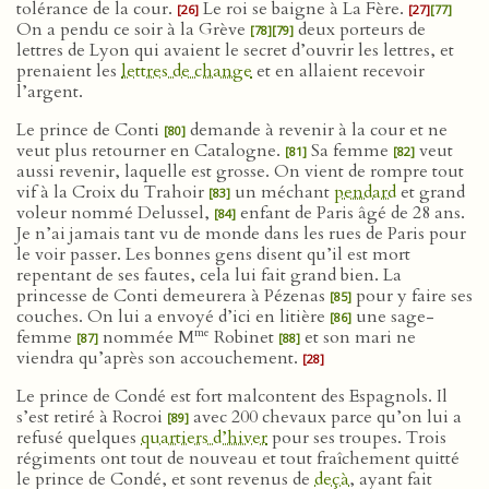
tolérance de la cour.
Le roi se baigne à La Fère.
[26]
[27]
[77]
On a pendu ce soir à la Grève
deux porteurs de
[78]
[79]
lettres de Lyon qui avaient le secret d’ouvrir les lettres, et
prenaient les
lettres de change
et en allaient recevoir
l’argent.
Le prince de Conti
demande à revenir à la cour et ne
[80]
veut plus retourner en Catalogne.
Sa femme
veut
[81]
[82]
aussi revenir, laquelle est grosse. On vient de rompre tout
vif à la Croix du Trahoir
un méchant
pendard
et grand
[83]
voleur nommé Delussel,
enfant de Paris âgé de 28 ans.
[84]
Je n’ai jamais tant vu de monde dans les rues de Paris pour
le voir passer. Les bonnes gens disent qu’il est mort
repentant de ses fautes, cela lui fait grand bien. La
princesse de Conti demeurera à Pézenas
pour y faire ses
[85]
couches. On lui a envoyé d’ici en litière
une sage-
[86]
me
femme
nommée M
Robinet
et son mari ne
[87]
[88]
viendra qu’après son accouchement.
[28]
Le prince de Condé est fort malcontent des Espagnols. Il
s’est retiré à Rocroi
avec 200 chevaux parce qu’on lui a
[89]
refusé quelques
quartiers d’hiver
pour ses troupes. Trois
régiments ont tout de nouveau et tout fraîchement quitté
le prince de Condé, et sont revenus de
deçà
, ayant fait