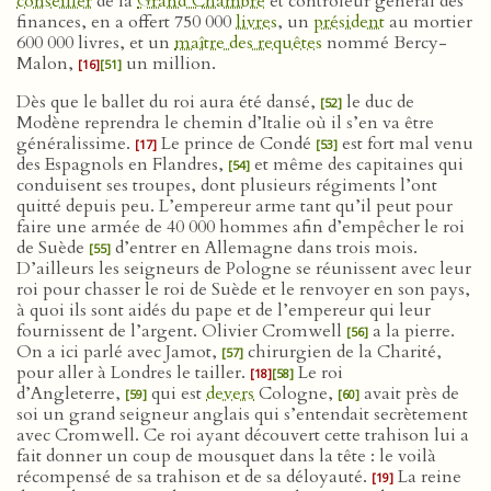
conseiller
de la
Grand’Chambre
et contrôleur général des
finances, en a offert 750 000
livres
, un
président
au mortier
600 000 livres, et un
maître des requêtes
nommé Bercy-
Malon,
un million.
[16]
[51]
Dès que le ballet du roi aura été dansé,
le duc de
[52]
Modène reprendra le chemin d’Italie où il s’en va être
généralissime.
Le prince de Condé
est fort mal venu
[17]
[53]
des Espagnols en Flandres,
et même des capitaines qui
[54]
conduisent ses troupes, dont plusieurs régiments l’ont
quitté depuis peu. L’empereur arme tant qu’il peut pour
faire une armée de 40 000 hommes afin d’empêcher le roi
de Suède
d’entrer en Allemagne dans trois mois.
[55]
D’ailleurs les seigneurs de Pologne se réunissent avec leur
roi pour chasser le roi de Suède et le renvoyer en son pays,
à quoi ils sont aidés du pape et de l’empereur qui leur
fournissent de l’argent. Olivier Cromwell
a la pierre.
[56]
On a ici parlé avec Jamot,
chirurgien de la Charité,
[57]
pour aller à Londres le tailler.
Le roi
[18]
[58]
d’Angleterre,
qui est
devers
Cologne,
avait près de
[59]
[60]
soi un grand seigneur anglais qui s’entendait secrètement
avec Cromwell. Ce roi ayant découvert cette trahison lui a
fait donner un coup de mousquet dans la tête : le voilà
récompensé de sa trahison et de sa déloyauté.
La reine
[19]