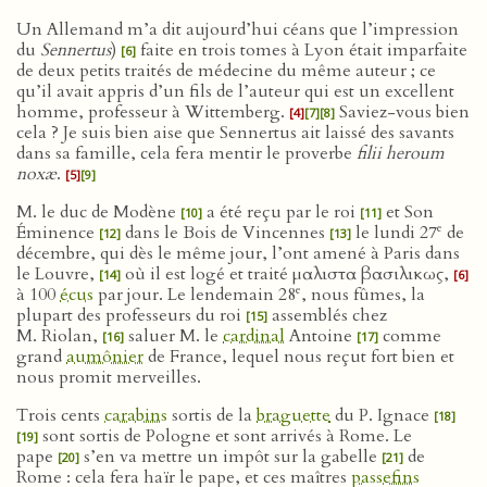
Un Allemand m’a dit aujourd’hui céans que l’impression
du
Sennertus
)
faite en trois tomes à Lyon était imparfaite
[6]
de deux petits traités de médecine du même auteur ; ce
qu’il avait appris d’un fils de l’auteur qui est un excellent
homme, professeur à Wittemberg.
Saviez-vous bien
[4]
[7]
[8]
cela ? Je suis bien aise que Sennertus ait laissé des savants
dans sa famille, cela fera mentir le proverbe
filii heroum
noxæ
.
[5]
[9]
M. le duc de Modène
a été reçu par le roi
et Son
[10]
[11]
e
Éminence
dans le Bois de Vincennes
le lundi 27
de
[12]
[13]
décembre, qui dès le même jour, l’ont amené à Paris dans
le Louvre,
où il est logé et traité μαλιστα βασιλικως,
[14]
[6]
e
à 100
écus
par jour. Le lendemain 28
, nous fûmes, la
plupart des professeurs du roi
assemblés chez
[15]
M. Riolan,
saluer M. le
cardinal
Antoine
comme
[16]
[17]
grand
aumônier
de France, lequel nous reçut fort bien et
nous promit merveilles.
Trois cents
carabins
sortis de la
braguette
du P. Ignace
[18]
sont sortis de Pologne et sont arrivés à Rome. Le
[19]
pape
s’en va mettre un impôt sur la gabelle
de
[20]
[21]
Rome : cela fera haïr le pape, et ces maîtres
passefins