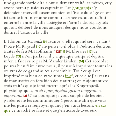
une grande sortie où ils ont rudement traité les nôtres, et y
avons perdu plusieurs capitaines. Les
bourgeois
s’y
défendent merveilleusement bien et l’issue du siège en est
ici tenue fort incertaine car notre armée est aujourd’hui
enfermée entre la ville assiégée et l’armée des Espagnols
qui ont délibéré de nous attaquer dès que nous voudrons
donner l’assaut à la ville.
L’édition du
Varanda
avance-t-elle, quand sera-ce fait ?
[9]
Notre M. Rigaud
ne pense-t-il plus à l’édition des trois
[10]
traités de feu M. Hofmann ?
M. Elsevier
de
[2]
[11]
[12]
Leyde
m’en parla ici il y a quelque temps et depuis,
[13]
m’en a fait écrire par M. Vander Linden.
Cet accord se
[14]
pourra bien faire entre nous, il pense à imprimer toutes les
œuvres de ce grand auteur ensemble. Tout ce qui est
o
imprimé fera bien deux volumes
in‑f
, et ce que j’ai céans
de manuscrits en fera bien deux autres ; en y ajoutant vos
trois traités que je ferai mettre après les Χρηστομαθ.
physiologiques,
ut sit opus physiologicum integrum et
angustum
.
C’est pourquoi je vous supplie de les bien
[3]
garder et ne les communiquer à personne afin que vous
me les puissiez renvoyer quand j’en aurai besoin,
en cas
que
ce marché se fasse et que j’en accorde avec eux.