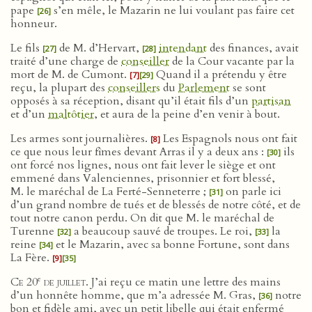
pape
s’en mêle, le Mazarin ne lui voulant pas faire cet
[26]
honneur.
Le fils
de M. d’Hervart,
intendant
des finances, avait
[27]
[28]
traité d’une charge de
conseiller
de la Cour vacante par la
mort de M. de Cumont.
Quand il a prétendu y être
[7]
[29]
reçu, la plupart des
conseillers
du
Parlement
se sont
opposés à sa réception, disant qu’il était fils d’un
partisan
et d’un
maltôtier
, et aura de la peine d’en venir à bout.
Les armes sont journalières.
Les Espagnols nous ont fait
[8]
ce que nous leur fîmes devant Arras il y a deux ans :
ils
[30]
ont forcé nos lignes, nous ont fait lever le siège et ont
emmené dans Valenciennes, prisonnier et fort blessé,
M. le maréchal de La Ferté-Senneterre ;
on parle ici
[31]
d’un grand nombre de tués et de blessés de notre côté, et de
tout notre canon perdu. On dit que M. le maréchal de
Turenne
a beaucoup sauvé de troupes. Le roi,
la
[32]
[33]
reine
et le Mazarin, avec sa bonne Fortune, sont dans
[34]
La Fère.
[9]
[35]
e
Ce 20
de juillet
. J’ai reçu ce matin une lettre des mains
d’un honnête homme, que m’a adressée M. Gras,
notre
[36]
bon et fidèle ami, avec un petit libelle qui était enfermé