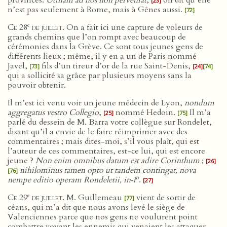
provinces.
Utinam ad nos non perveniat
,
on dit qu’elle
[23]
n’est pas seulement à Rome, mais à Gênes aussi.
[72]
e
Ce 28
de juillet
. On a fait ici une capture de voleurs de
grands chemins que l’on rompt avec beaucoup de
cérémonies dans la Grève. Ce sont tous jeunes gens de
différents lieux ; même, il y en a un de Paris nommé
Javel,
fils d’un tireur d’or de la rue Saint-Denis,
[73]
[24]
[74]
qui a sollicité sa grâce par plusieurs moyens sans la
pouvoir obtenir.
Il m’est ici venu voir un jeune médecin de Lyon,
nondum
aggregatus vestro Collegio
,
nommé Hedoin.
Il m’a
[25]
[75]
parlé du dessein de M. Barra votre collègue sur Rondelet,
disant qu’il a envie de le faire réimprimer avec des
commentaires ; mais dites-moi, s’il vous plaît, qui est
l’auteur de ces commentaires, est-ce lui, qui est encore
jeune ?
Non enim omnibus datum est adire Corinthum
;
[26]
nihilominus tamen opto ut tandem contingat, nova
[76]
o
nempe editio operam Rondeletii, in‑f
.
[27]
e
Ce 29
de juillet
. M. Guillemeau
vient de sortir de
[77]
céans, qui m’a dit que nous avons levé le siège de
Valenciennes parce que nos gens ne voulurent point
combattre voyant les ennemis qui venaient les attaquer,