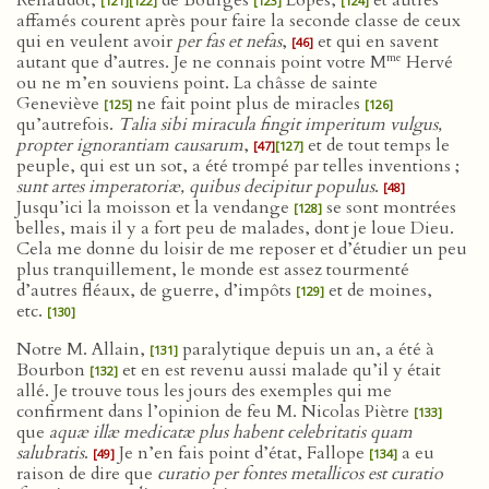
Renaudot,
de Bourges
Lopès,
et autres
[121]
[122]
[123]
[124]
affamés courent après pour faire la seconde classe de ceux
qui en veulent avoir
per fas et nefas
,
et qui en savent
[46]
me
autant que d’autres. Je ne connais point votre M
Hervé
ou ne m’en souviens point. La châsse de sainte
Geneviève
ne fait point plus de miracles
[125]
[126]
qu’autrefois.
Talia sibi miracula fingit imperitum vulgus,
propter ignorantiam causarum
,
et de tout temps le
[47]
[127]
peuple, qui est un sot, a été trompé par telles inventions ;
sunt artes imperatoriæ, quibus decipitur populus
.
[48]
Jusqu’ici la moisson et la vendange
se sont montrées
[128]
belles, mais il y a fort peu de malades, dont je loue Dieu.
Cela me donne du loisir de me reposer et d’étudier un peu
plus tranquillement, le monde est assez tourmenté
d’autres fléaux, de guerre, d’impôts
et de moines,
[129]
etc.
[130]
Notre M. Allain,
paralytique depuis un an, a été à
[131]
Bourbon
et en est revenu aussi malade qu’il y était
[132]
allé. Je trouve tous les jours des exemples qui me
confirment dans l’opinion de feu M. Nicolas Piètre
[133]
que
aquæ illæ medicatæ plus habent celebritatis quam
salubratis
.
Je n’en fais point d’état, Fallope
a eu
[49]
[134]
raison de dire que
curatio per fontes metallicos est curatio