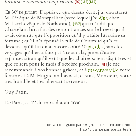
fortuita et remedium empiricum
.
[50]
[135]
[136]
e
Ce 30
de juillet
. Depuis ce que dessus écrit, j’ai entretenu
M. l’évêque de Montpellier (avec lequel j’ai
dîné
chez
M. l’archevêque de Narbonne),
qui m’a dit que
[137]
Chastelain lui a fait des remontrances sur le brevet qu’il
avait obtenu ; que l’opposition qu’il y a faite lui ruine sa
fortune ; qu’il n’a épousé la fille de Courtaud qu’à ce
dessein ; qu’il lui en a encore coûté 50
pistoles
, sans les
voyages qu’il en a faits ; et à tout cela, point d’autre
réponse, sinon qu’il veut que les chaires soient disputées et
que ce sera pour le mois d’octobre prochain.
Je me
[41]
recommande à vos bonnes grâces, et à
mademoiselle
votre
femme et à M. Huguetan l’avocat, et suis, Monsieur, votre
très humble et très obéissant serviteur,
Guy Patin.
er
De Paris, ce 1
du mois d’août 1656.
Rédaction : guido.patin@gmail.com — Édition : info-
hist@biusante.parisdescartes.fr