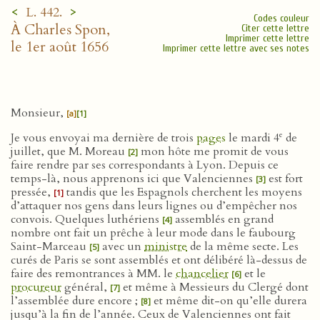
<
>
L. 442.
Codes couleur
À Charles Spon,
Citer cette lettre
Imprimer cette lettre
le 1er août 1656
Imprimer cette lettre avec ses notes
Monsieur,
[a]
[1]
e
Je vous envoyai ma dernière de trois
pages
le mardi 4
de
juillet, que M. Moreau
mon hôte me promit de vous
[2]
faire rendre par ses correspondants à Lyon. Depuis ce
temps-là, nous apprenons ici que Valenciennes
est fort
[3]
pressée,
tandis que les Espagnols cherchent les moyens
[1]
d’attaquer nos gens dans leurs lignes ou d’empêcher nos
convois. Quelques luthériens
assemblés en grand
[4]
nombre ont fait un prêche à leur mode dans le faubourg
Saint-Marceau
avec un
ministre
de la même secte. Les
[5]
curés de Paris se sont assemblés et ont délibéré là-dessus de
faire des remontrances à MM. le
chancelier
et le
[6]
procureur
général,
et même à Messieurs du Clergé dont
[7]
l’assemblée dure encore ;
et même dit-on qu’elle durera
[8]
jusqu’à la fin de l’année. Ceux de Valenciennes ont fait