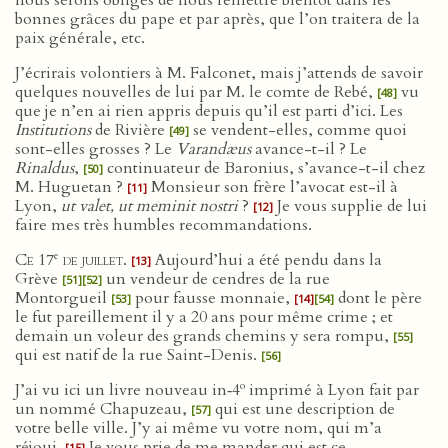
nous serons obligés de nous remettre bientôt dans les
bonnes grâces du pape et par après, que l’on traitera de la
paix générale, etc.
J’écrirais volontiers à M. Falconet, mais j’attends de savoir
quelques nouvelles de lui par M. le comte de Rebé,
vu
[48]
que je n’en ai rien appris depuis qu’il est parti d’ici. Les
Institutions
de Rivière
se vendent-elles, comme quoi
[49]
sont-elles grosses ? Le
Varandæus
avance-t-il ? Le
Rinaldus
,
continuateur de Baronius, s’avance-t-il chez
[50]
M. Huguetan ?
Monsieur son frère l’avocat est-il à
[11]
Lyon,
ut valet, ut meminit nostri
?
Je vous supplie de lui
[12]
faire mes très humbles recommandations.
e
Ce 17
de juillet
.
Aujourd’hui a été pendu dans la
[13]
Grève
un vendeur de cendres de la rue
[51]
[52]
Montorgueil
pour fausse monnaie,
dont le père
[53]
[14]
[54]
le fut pareillement il y a 20 ans pour même crime ; et
demain un voleur des grands chemins y sera rompu,
[55]
qui est natif de la rue Saint-Denis.
[56]
o
J’ai vu ici un livre nouveau in‑4
imprimé à Lyon fait par
un nommé Chapuzeau,
qui est une description de
[57]
votre belle ville. J’y ai même vu votre nom, qui m’a
réjoui.
Je vous prie de me mander qui est ce
[15]