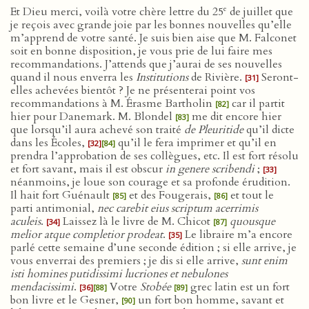
e
Et Dieu merci, voilà votre chère lettre du 25
de juillet que
je reçois avec grande joie par les bonnes nouvelles qu’elle
m’apprend de votre santé. Je suis bien aise que M. Falconet
soit en bonne disposition, je vous prie de lui faire mes
recommandations. J’attends que j’aurai de ses nouvelles
quand il nous enverra les
Institutions
de Rivière.
Seront-
[31]
elles achevées bientôt ? Je ne présenterai point vos
recommandations à M. Érasme Bartholin
car il partit
[82]
hier pour Danemark. M. Blondel
me dit encore hier
[83]
que lorsqu’il aura achevé son traité
de Pleuritide
qu’il dicte
dans les Écoles,
qu’il le fera imprimer et qu’il en
[32]
[84]
prendra l’approbation de ses collègues, etc. Il est fort résolu
et fort savant, mais il est obscur
in genere scribendi
;
[33]
néanmoins, je loue son courage et sa profonde érudition.
Il hait fort Guénault
et des Fougerais,
et tout le
[85]
[86]
parti antimonial,
nec carebit eius scriptum acerrimis
aculeis
.
Laissez là le livre de M. Chicot
quousque
[34]
[87]
melior atque completior prodeat
.
Le libraire m’a encore
[35]
parlé cette semaine d’une seconde édition ; si elle arrive, je
vous enverrai des premiers ; je dis si elle arrive,
sunt enim
isti homines putidissimi lucriones et nebulones
mendacissimi
.
Votre
Stobée
grec latin est un fort
[36]
[88]
[89]
bon livre et le Gesner,
un fort bon homme, savant et
[90]