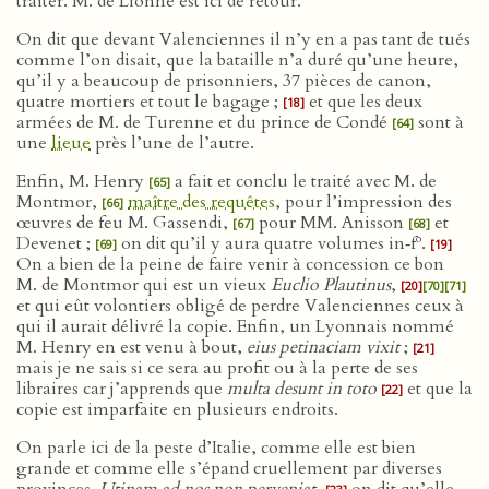
traiter. M. de Lionne est ici de retour.
On dit que devant Valenciennes il n’y en a pas tant de tués
comme l’on disait, que la bataille n’a duré qu’une heure,
qu’il y a beaucoup de prisonniers, 37 pièces de canon,
quatre mortiers et tout le bagage ;
et que les deux
[18]
armées de M. de Turenne et du prince de Condé
sont à
[64]
une
lieue
près l’une de l’autre.
Enfin, M. Henry
a fait et conclu le traité avec M. de
[65]
Montmor,
maître des requêtes
, pour l’impression des
[66]
œuvres de feu M. Gassendi,
pour MM. Anisson
et
[67]
[68]
o
Devenet ;
on dit qu’il y aura quatre volumes in‑f
.
[69]
[19]
On a bien de la peine de faire venir à concession ce bon
M. de Montmor qui est un vieux
Euclio Plautinus
,
[20]
[70]
[71]
et qui eût volontiers obligé de perdre Valenciennes ceux à
qui il aurait délivré la copie. Enfin, un Lyonnais nommé
M. Henry en est venu à bout,
eius petinaciam vixit
;
[21]
mais je ne sais si ce sera au profit ou à la perte de ses
libraires car j’apprends que
multa desunt in toto
et que la
[22]
copie est imparfaite en plusieurs endroits.
On parle ici de la peste d’Italie, comme elle est bien
grande et comme elle s’épand cruellement par diverses