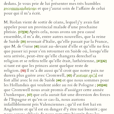
dedans. Je vous prie de lui présenter mes très humbles
recommandations
et que j’aurai soin de l’affaire de celui
pour qui il m’a écrit.
M. Riolan vient de sortir de céans, lequel j’y avais fait
appeler pour un provincial malade d’une prochaine
phtisie.
Après cela, nous avons un peu causé
[37]
[38]
ensemble, il m’a dit, entre autres nouvelles, que la reine
de Suède
revenait d’Italie, qu’elle passait par la France,
[39]
que M. de Guise
irait au-devant d’elle et qu’elle ne fera
[40]
que passer ici pour s’en retourner en Suède où, lorsqu’elle
sera arrivée, peut-être qu’elle changera derechef sa
religion et se refera telle qu’elle était, luthérienne,
[41]
[42]
si tant est que les princes aient quelque reste de
religion.
Il m’a dit aussi qu’il croit que notre paix ne
[10]
durera plus guère avec Cromwell,
d’
autant qu’il
est
[43]
fort allié avec le roi de Suède
et que nous sommes pour
[44]
les Hollandais qui veulent aider au roi de Pologne ;
[45]
[46]
que Cromwell nous avait promis d’assiéger cette année
Dunkerque,
que cela aurait fait une diversion des forces
[47]
de l’Espagne et qu’en ce cas-là, nous aurions
infailliblement pris Valenciennes ; qu’il est fort haï en
Angleterre et qu’il est en danger d’y être tué bientôt ; que