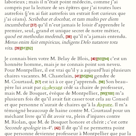
laborieux ; mais il n’était point médecin, comme j’ai
compris par la lecture de ses épîtres que j’ai toutes lues
autrefois (j’en ai fait autrefois un extrait fort curieux que
j’ai céans).
Scribebat et docebat, et tam multis per diem
incumbebat
qu’il n’eut jamais le loisir d’apprendre le
[37]
premier, seul, grand et unique secret de notre métier,
quod est methodus medendi
,
qu’il n’a jamais entendu.
[38]
Merus enim fuit empiricus, indigens Delo natatore tota
vita
.
[39]
[91]
[92]
Je connais bien votre M. Belay de Blois,
c’est un
[40]
[93]
[94]
honnête homme, mais je ne connais point son neveu.
Pour Montpellier, il est vrai qu’il y a aujourd’hui plusieurs
chaires vacantes. M. Chastelain,
gendre de
[41]
[95]
[96]
M. Courtaud,
est ici à ce que j’apprends.
Son beau-
[97]
[98]
père lui avait par
ci-devant
cédé sa chaire de professeur,
mais M. de Bosquet, évêque de Montpellier,
m’a
[99]
[100]
plusieurs fois dit qu’il avait fait casser tout cela au Conseil
et que personne n’aurait de chaires qu’à la
dispute.
Il m’a
témoigné beaucoup de haine contre M. Courtaud pour un
méchant livre qu’il dit avoir vu, plein d’injures contre
M. Riolan, que M. de Bosquet honore et chérit ; c’est cette
o
Seconde apologie
in‑4
.
Il dit qu’il ne permettra point
[42]
que personne devienne professeur à Montpellier que par la