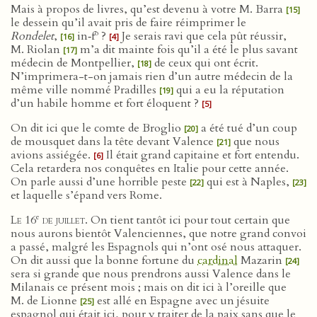
Mais à propos de livres, qu’est devenu à votre M. Barra
[15]
le dessein qu’il avait pris de faire réimprimer le
o
Rondelet
,
in‑f
?
Je serais ravi que cela pût réussir,
[16]
[4]
M. Riolan
m’a dit mainte fois qu’il a été le plus savant
[17]
médecin de Montpellier,
de ceux qui ont écrit.
[18]
N’imprimera-t-on jamais rien d’un autre médecin de la
même ville nommé Pradilles
qui a eu la réputation
[19]
d’un habile homme et fort éloquent ?
[5]
On dit ici que le comte de Broglio
a été tué d’un coup
[20]
de mousquet dans la tête devant Valence
que nous
[21]
avions assiégée.
Il était grand capitaine et fort entendu.
[6]
Cela retardera nos conquêtes en Italie pour cette année.
On parle aussi d’une horrible peste
qui est à Naples,
[22]
[23]
et laquelle s’épand vers Rome.
e
Le 16
de juillet
. On tient tantôt ici pour tout certain que
nous aurons bientôt Valenciennes, que notre grand convoi
a passé, malgré les Espagnols qui n’ont osé nous attaquer.
On dit aussi que la bonne fortune du
cardinal
Mazarin
[24]
sera si grande que nous prendrons aussi Valence dans le
Milanais ce présent mois ; mais on dit ici à l’oreille que
M. de Lionne
est allé en Espagne avec un jésuite
[25]
espagnol qui était ici, pour y traiter de la paix sans que le