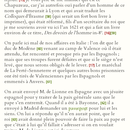
Chapuzeau, car j’ai autrefois ouï parler d’un homme de ce
nom qui demeurait à Lyon et qui avait traduit les
Colloques
d’Érasme
(qui serait un fort bon livre à
[58]
imprimer), qui était réformé, fils d’un secrétaire du roi que
je me souviens avoir vu ici l’an 1621 et qui a fait un livre
o
environ de ce titre,
Des devoirs de l’homme
in‑8
.
[16]
[59]
On parle ici mal de nos affaires en Italie : l’on dit que le
duc de Modène
venant au camp de Valence où il était
[60]
attendu, fut rencontré et presque pris par les Espagnols ;
mais que ses troupes furent défaites et que si le siège n’est
levé, que nous serons obligés de le lever.
Le maréchal
[17]
de La Ferté-Senneterre et quelques autres bons prisonniers
ont été tirés de Valenciennes par les Espagnols et
emmenés à Anvers.
[61]
On avait envoyé M. de Lionne en Espagne avec un jésuite
espagnol pour y traiter de la paix générale sans que le
pape s’en entremît. Quand il a été à Bayonne,
il a
[62]
envoyé à Madrid demander un
passeport
pour lui et les
siens. On lui a répondu qu’il n’en aurait point, que le
roi
avait donné plein pouvoir de faire la paix au pape et
[63]
que c’était à lui qu’il fallait s’adresser si on en voulait