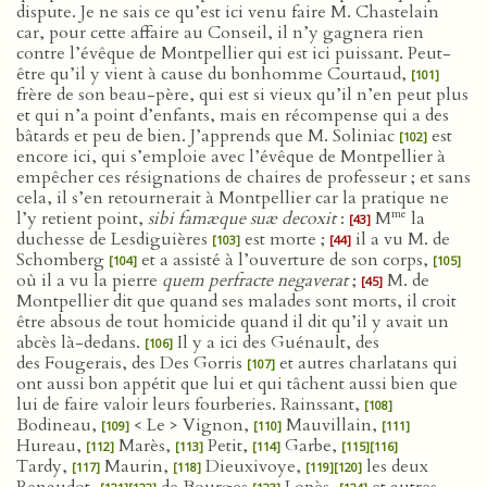
dispute. Je ne sais ce qu’est ici venu faire M. Chastelain
car, pour cette affaire au Conseil, il n’y gagnera rien
contre l’évêque de Montpellier qui est ici puissant. Peut-
être qu’il y vient à cause du bonhomme Courtaud,
[101]
frère de son beau-père, qui est si vieux qu’il n’en peut plus
et qui n’a point d’enfants, mais en récompense qui a des
bâtards et peu de bien. J’apprends que M. Soliniac
est
[102]
encore ici, qui s’emploie avec l’évêque de Montpellier à
empêcher ces résignations de chaires de professeur ; et sans
cela, il s’en retournerait à Montpellier car la pratique ne
me
l’y retient point,
sibi famæque suæ decoxit
:
M
la
[43]
duchesse de Lesdiguières
est morte ;
il a vu M. de
[103]
[44]
Schomberg
et a assisté à l’ouverture de son corps,
[104]
[105]
où il a vu la pierre
quem perfracte negaverat
;
M. de
[45]
Montpellier dit que quand ses malades sont morts, il croit
être absous de tout homicide quand il dit qu’il y avait un
abcès là-dedans.
Il y a ici des Guénault, des
[106]
des Fougerais, des Des Gorris
et autres charlatans qui
[107]
ont aussi bon appétit que lui et qui tâchent aussi bien que
lui de faire valoir leurs fourberies. Rainssant,
[108]
Bodineau,
< Le > Vignon,
Mauvillain,
[109]
[110]
[111]
Hureau,
Marès,
Petit,
Garbe,
[112]
[113]
[114]
[115]
[116]
Tardy,
Maurin,
Dieuxivoye,
les deux
[117]
[118]
[119]
[120]