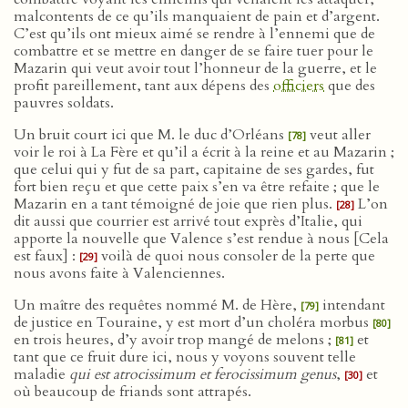
malcontents de ce qu’ils manquaient de pain et d’argent.
C’est qu’ils ont mieux aimé se rendre à l’ennemi que de
combattre et se mettre en danger de se faire tuer pour le
Mazarin qui veut avoir tout l’honneur de la guerre, et le
profit pareillement, tant aux dépens des
officiers
que des
pauvres soldats.
Un bruit court ici que M. le duc d’Orléans
veut aller
[78]
voir le roi à La Fère et qu’il a écrit à la reine et au Mazarin ;
que celui qui y fut de sa part, capitaine de ses gardes, fut
fort bien reçu et que cette paix s’en va être refaite ; que le
Mazarin en a tant témoigné de joie que rien plus.
L’on
[28]
dit aussi que courrier est arrivé tout exprès d’Italie, qui
apporte la nouvelle que Valence s’est rendue à nous [Cela
est faux] :
voilà de quoi nous consoler de la perte que
[29]
nous avons faite à Valenciennes.
Un maître des requêtes nommé M. de Hère,
intendant
[79]
de justice en Touraine, y est mort d’un choléra morbus
[80]
en trois heures, d’y avoir trop mangé de melons ;
et
[81]
tant que ce fruit dure ici, nous y voyons souvent telle
maladie
qui est atrocissimum et ferocissimum genus
,
et
[30]
où beaucoup de friands sont attrapés.