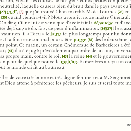
tion, voyant les courses de nos gens et nos petites conquêtes sa
neutralité, laquelle causera bien du bruit dans le pays avant qu’
o
in‑4
,
que j’ai trouvé à bon marché. M. de Tournes
en 
[27]
[5]
[28]
,
quand viendra-t-il ? Nous avons ici notre maître Guénaul
[30]
On dit qu’il ne lui est venu que d’avoir fait la
débauche
et d’avo
été déjà saigné dix fois, de peur d’inflammation.
Il est as
[36]
[37]
aut rien, il < Dieu > le
lairra
ici plus longtemps pour lui donn
. Il a fort irrité son mal pour s’être
purgé
dès le deuxième jo
[38]
ront point. Ce matin, un certain Chémeraud de Barbezières a été
ai ;
il a été jugé prévôtalement par ordre de la cour, en vertu
[41]
e sa propre main, contre le roi,
la reine
et le gouvernement
[43]
[44]
 bien peur de quelque nouvelle
maltôte
. Barbezières a reçu un co
out le monde criait au bourreau.
elles de votre très bonne et très digne femme ; et à M. Seignore
 Dieu attend à pénitence les pécheurs. Je suis et serai toute ma
Ré