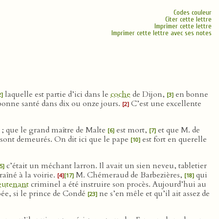
Codes couleur
Citer cette lettre
Imprimer cette lettre
Imprimer cette lettre avec ses notes
laquelle est partie d’ici dans le
coche
de Dijon,
en bonne
2]
[3]
 bonne santé dans dix ou onze jours.
C’est une excellente
[2]
s ; que le grand maître de Malte
est mort,
et que M. de
[6]
[7]
 sont demeurés. On dit ici que le pape
est fort en querelle
[10]
c’était un méchant larron. Il avait un sien neveu, tabletier
5]
traîné à la voirie.
M. Chémeraud de Barbezières,
qui
[4]
[17]
[18]
eutenant
criminel a été instruire son procès. Aujourd’hui au
pée, si le prince de Condé
ne s’en mêle et qu’il ait assez de
[23]