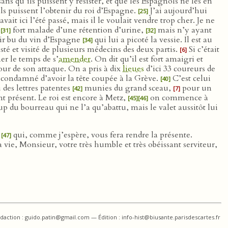
ns qu’ils puissent y résister, et que les Espagnols ne les en
ils puissent l’obtenir du roi d’Espagne.
J’ai aujourd’hui
[25]
avait ici l’été passé, mais il le voulait vendre trop cher. Je ne
t
fort malade d’une rétention d’urine,
mais n’y ayant
[31]
[32]
ir bu du vin d’Espagne
qui lui a picoté la vessie. Il est au
[34]
sisté et visité de plusieurs médecins des deux partis.
Si c’était
[6]
er le temps de s’
amender
. On dit qu’il est fort amaigri et
ur de son attaque. On a pris à dix
lieues
d’ici 33 coureurs de
 condamné d’avoir la tête coupée à la Grève.
C’est celui
[40]
 des lettres patentes
munies du grand sceau,
pour un
[42]
[7]
 présent. Le roi est encore à Metz,
on commence à
[45]
[46]
up du bourreau qui ne l’a qu’abattu, mais le valet aussitôt lui
t
qui, comme j’espère, vous fera rendre la présente.
[47]
 vie, Monsieur, votre très humble et très obéissant serviteur,
daction : guido.patin@gmail.com — Édition : info-hist@biusante.parisdescartes.fr