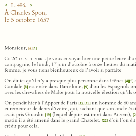
<
>
L. 496.
À Charles Spon,
le 5 octobre 1657
Monsieur,
[a]
[1]
e
Ce 26
de septembre
. Je vous envoyai hier une petite lettre d’
er
compagnie, le lundi, 1
jour d’octobre à onze heures du mati
femme, je vous tiens bienheureux de l’avoir si parfaite.
On dit ici qu’il n’y a presque plus personne dans Gênes
e
[4]
[5]
Candale
est entré dans Barcelone,
d’où les Espagnols ont
[8]
[9]
avec les chevaliers de Malte pour la nouvelle élection qu’ils
On pendit hier à l’Apport de Paris
un homme de 60 ans 
[12]
[13]
et remetteur de dents d’ivoire, qui, sachant que son oncle ét
avait pris Girardin
(lequel depuis est mort dans Anvers),
[19]
[2
matin il a été amené dans le grand Châtelet,
d’où l’on dit
[22]
crédit pour cela.