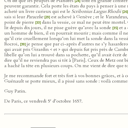
On dit que les peuples de Flandres
sont en grande consterna
[24]
peuvent garantir. Cela porte les états du pays à penser à une 
acheté un livre curieux qui est le
Scribonius Largus Rhodii
[26]
sais si leur
Paracelse
est achevé à Genève ; et le
Varandæus
[29]
point de pierre
dans la vessie, ce mal ne peut être mortel. 
[33]
lit depuis dix jours, il ne pisse guère qu’avec la sonde
et a 
[35]
un homme de bien, il en pourrait mourir ; mais comme il ne v
qu’il crie cruellement lorsqu’on lui met la sonde dans la vessie
Rocroi,
je pense que par ci-après d’autres ne s’y hasarde
[39]
qui avait pris Girardin < et > qui depuis fut pris près de Cambr
libelle qu’on lui a trouvé dans sa pochette, qu’il avait écrit d
dire qu’il ne reviendra pas si tôt à [Paris]. Ceux de Metz ont
a haché la tête en plusieurs coups. On me vient de dire que t
Je me recommande fort et très fort à vos bonnes grâces, et à c
Guénault se porte mieux, il a pissé sans sonde : voilà comment
Guy Patin.
e
De Paris, ce vendredi 5
d’octobre 1657.