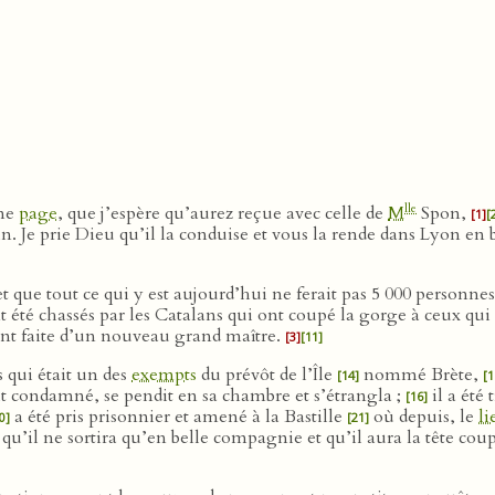
lle
une
page
, que j’espère qu’aurez reçue avec celle de
M
Spon,
[1]
[
n. Je prie Dieu qu’il la conduise et vous la rende dans Lyon en
t que tout ce qui y est aujourd’hui ne ferait pas 5 000 personne
 été chassés par les Catalans qui ont coupé la gorge à ceux qui
 ont faite d’un nouveau grand maître.
[3]
[11]
qui était un des
exempts
du prévôt de l’Île
nommé Brète,
[14]
[1
ait condamné, se pendit en sa chambre et s’étrangla ;
il a été 
[16]
a été pris prisonnier et amené à la Bastille
où depuis, le
li
0]
[21]
 qu’il ne sortira qu’en belle compagnie et qu’il aura la tête cou