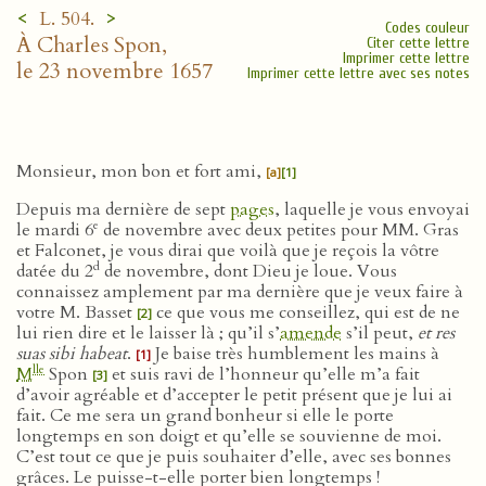
<
>
L. 504.
Codes couleur
À Charles Spon,
Citer cette lettre
Imprimer cette lettre
le 23 novembre 1657
Imprimer cette lettre avec ses notes
Monsieur, mon bon et fort ami,
[a]
[1]
Depuis ma dernière de sept
pages
, laquelle je vous envoyai
e
le mardi 6
de novembre avec deux petites pour MM. Gras
et Falconet, je vous dirai que voilà que je reçois la vôtre
d
datée du 2
de novembre, dont Dieu je loue. Vous
connaissez amplement par ma dernière que je veux faire à
votre M. Basset
ce que vous me conseillez, qui est de ne
[2]
lui rien dire et le laisser là ; qu’il s’
amende
s’il peut,
et res
suas sibi habeat
.
Je baise très humblement les mains à
[1]
lle
M
Spon
et suis ravi de l’honneur qu’elle m’a fait
[3]
d’avoir agréable et d’accepter le petit présent que je lui ai
fait. Ce me sera un grand bonheur si elle le porte
longtemps en son doigt et qu’elle se souvienne de moi.
C’est tout ce que je puis souhaiter d’elle, avec ses bonnes
grâces. Le puisse-t-elle porter bien longtemps !