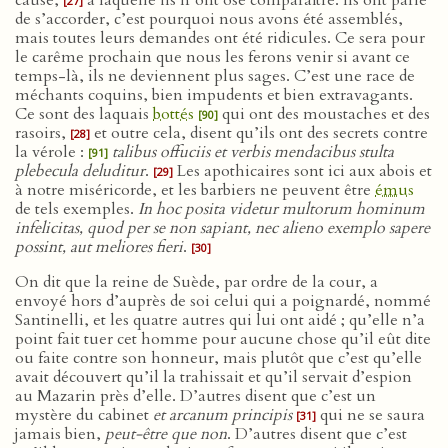
cause,
à laquelle ils n’ont osé comparaître. Ils ont parlé
[27]
de s’accorder, c’est pourquoi nous avons été assemblés,
mais toutes leurs demandes ont été ridicules. Ce sera pour
le carême prochain que nous les ferons venir si avant ce
temps-là, ils ne deviennent plus sages. C’est une race de
méchants coquins, bien impudents et bien extravagants.
Ce sont des laquais
bottés
qui ont des moustaches et des
[90]
rasoirs,
et outre cela, disent qu’ils ont des secrets contre
[28]
la vérole :
talibus offuciis et verbis mendacibus stulta
[91]
plebecula deluditur
.
Les apothicaires sont ici aux abois et
[29]
à notre miséricorde, et les barbiers ne peuvent être
émus
de tels exemples.
In hoc posita videtur multorum hominum
infelicitas, quod per se non sapiant, nec alieno exemplo sapere
possint, aut meliores fieri
.
[30]
On dit que la reine de Suède, par ordre de la cour, a
envoyé hors d’auprès de soi celui qui a poignardé, nommé
Santinelli, et les quatre autres qui lui ont aidé ; qu’elle n’a
point fait tuer cet homme pour aucune chose qu’il eût dite
ou faite contre son honneur, mais plutôt que c’est qu’elle
avait découvert qu’il la trahissait et qu’il servait d’espion
au Mazarin près d’elle. D’autres disent que c’est un
mystère du cabinet
et arcanum principis
qui ne se saura
[31]
jamais bien,
peut-être que non
. D’autres disent que c’est