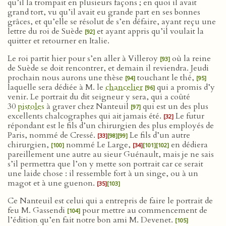
qu’il la trompait en plusieurs façons ; en quoi il avait
grand tort, vu qu’il avait eu grande part en ses bonnes
grâces, et qu’elle se résolut de s’en défaire, ayant reçu une
lettre du roi de Suède
et ayant appris qu’il voulait la
[92]
quitter et retourner en Italie.
Le roi partit hier pour s’en aller à Villeroy
où la reine
[93]
de Suède se doit rencontrer, et demain il reviendra. Jeudi
prochain nous aurons une thèse
touchant le thé,
[94]
[95]
laquelle sera dédiée à M. le
chancelier
qui a promis d’y
[96]
venir. Le portrait du dit seigneur y sera, qui a coûté
30
pistoles
à graver chez Nanteuil
qui est un des plus
[97]
excellents chalcographes qui ait jamais été.
Le futur
[32]
répondant est le fils d’un chirurgien des plus employés de
Paris, nommé de Cressé.
Le fils d’un autre
[33]
[98]
[99]
chirurgien,
nommé Le Large,
en dédiera
[100]
[34]
[101]
[102]
pareillement une autre au sieur Guénault, mais je ne sais
s’il permettra que l’on y mette son portrait car ce serait
une laide chose : il ressemble fort à un singe, ou à un
magot et à une guenon.
[35]
[103]
Ce Nanteuil est celui qui a entrepris de faire le portrait de
feu M. Gassendi
pour mettre au commencement de
[104]
l’édition qu’en fait notre bon ami M. Devenet.
[105]