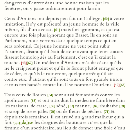
dangereux d’entrer dans une bonne maison par les
fenêtres, on y passe ordinairement pour larron.
Ceux d’Amiens ont depuis peu fait un Collège,
à votre
[60]
imitation. Il s’y est présenté un jeune homme de la ville
même, fils d’un avocat,
mais fort ignorant, et qui est
[61]
encore une fois plus ignorant que Basset. Ils en sont au
Parlement, nous verrons dans quelque temps ce qui en
sera ordonné. Ce jeune homme ne veut point subir
l’examen, disant qu’il était docteur avant que leurs statuts
fussent homologués au Parlement, c’est qu’il craint la
touche.
Un médecin d’Amiens m’a dit céans qu’ils
[18]
[62]
ne le craignent point et qu’ils le feront plutôt enrager que
de céder, et qu’ils le ruineront, quelque arrêt qu’il ait
contre eux, d’autant qu’ils sont tous en fort grande union
et tous fort bandés contre lui. Il se nomme Dourlens.
[19]
[63]
Tous ceux de Rouen
sont aussi fort animés contre les
[64]
apothicaires
et ont introduit la médecine familière dans
[65]
les maisons, de casse,
séné,
manne,
rhubarbe
[66]
[67]
[68]
[69]
et sirop de roses pâles
ou de fleurs de pêcher.
Et
[70]
[71]
depuis trois semaines, il est arrivé un grand malheur qui a
fort
scandalisé
les drogues des boutiques : c’est que la
femme d’un apothicaire, au lieu de donner une fiole d’eau