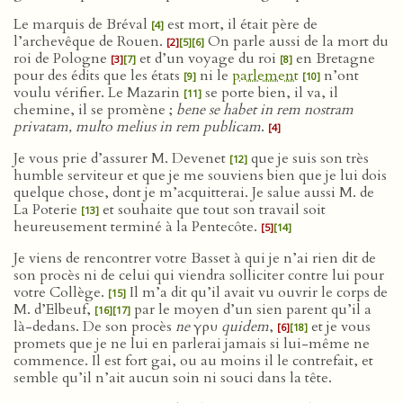
Le marquis de Bréval
est mort, il était père de
[4]
l’archevêque de Rouen.
On parle aussi de la mort du
[2]
[5]
[6]
roi de Pologne
et d’un voyage du roi
en Bretagne
[3]
[7]
[8]
pour des édits que les états
ni le
parlement
n’ont
[9]
[10]
voulu vérifier. Le Mazarin
se porte bien, il va, il
[11]
chemine, il se promène ;
bene se habet in rem nostram
privatam, multo melius in rem publicam
.
[4]
Je vous prie d’assurer M. Devenet
que je suis son très
[12]
humble serviteur et que je me souviens bien que je lui dois
quelque chose, dont je m’acquitterai. Je salue aussi M. de
La Poterie
et souhaite que tout son travail soit
[13]
heureusement terminé à la Pentecôte.
[5]
[14]
Je viens de rencontrer votre Basset à qui je n’ai rien dit de
son procès ni de celui qui viendra solliciter contre lui pour
votre Collège.
Il m’a dit qu’il avait vu ouvrir le corps de
[15]
M. d’Elbeuf,
par le moyen d’un sien parent qu’il a
[16]
[17]
là-dedans. De son procès
ne
γρυ
quidem
,
et je vous
[6]
[18]
promets que je ne lui en parlerai jamais si lui-même ne
commence. Il est fort gai, ou au moins il le contrefait, et
semble qu’il n’ait aucun soin ni souci dans la tête.