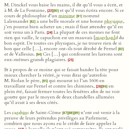
M. Dinckel vous baise les mains, il dit qu’il vous a écrit, et
à M. de La Fontaine,
et qu’il vous écrira encore. Si ce
[23]
[80]
cours de philosophie d’un
minime
nommé
[81]
Lalemandet
a une belle morale et une bonne
physique
,
[82]
j’en pourrai bien acheter un ; mais il faut attendre qu’il en
soit venu un à Paris.
La plupart de ces moines ne font
[24]
rien qui vaille, le capuchon est un mauvais [
marchan]d
du
bon esprit. De toutes ces physiques, je ne trouve rien de si
bon que celle […], encore ont-ils tout dérobé de Fernel
[83]
et de Vallesius.
Ces […] qui confessent les larrons sont
[84]
eux-mêmes grands plagiaires.
[25]
Et à propos de ce moine qui se faisait bander la tête pour
mieux chercher la vérité, je vous dirai qu’autrefois
M. Riolan le père,
qui mourut ici l’an 1606 en
[85]
travaillant sur Fernel et contre les chimistes,
en
[26]
[86]
plein été, faisait fermer toutes les fenêtres afin de ne voir
goutte que par le moyen de deux chandelles allumées
qu’il avait à ses deux côtés.
Les
carabins
de Saint-Côme
n’ont osé venir à la
[87]
[88]
[89]
preuve de leurs prétendus privilèges au Parlement,
combien que nous ayons eu le crédit de faire appeler la