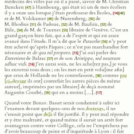
médecins des villes par où il a passé, savoir de M. Christian
Buncken
à Hambourg, qui était ici un de mes écoliers
[47]
il y a onze ans lorsque j’étais professeur des Écoles,
[14]
[48]
et de M. Volckamer
de Nuremberg,
de
[49]
[50]
M. Rhodius
de Padoue,
de M. Bauhin,
de
[51]
[52]
[53]
Bâle,
de M. de Tournes
libraire de Genève. C’est un
[54]
[55]
grand garçon bien fait, qui a de l’esprit et qui est assez
avancé dans l’étude. Il m’a dit que le
Paracelse
n’y peut
[56]
être achevé qu’après Pâques ; ce n’est pas marchandise fort
nécessaire et
de qua nil propero
.
J’ai ouï parler des
[15]
Entretiens
de Balzac
et de son
Aristippe
,
sed neutrum
[57]
adhuc vidi
.
J’en aurai soin, ne les ache[tez pas,] je vous
[16]
les enverrai tous deux ; on les met en petit volu[me afin]
que ceux de Hollande ne les contrefassent,
comme
par
[58]
[ci-devant
ils ont] contrefait les autres pièces du même
auteur[, imprimées par un libraire] de deçà nommé
Augustin Courbé,
qui en a moins […].
[59]
[17]
Quand votre Bonav. Basset serait condamné à subir ici
l’examen devant quelques-uns de nos
docteurs
, il ne
s’ensuit point que
delà
il fût justifié. Il y peut mal répondre
et y être maltraité, et quand même il aurait un arrêt fort
avantageux contre votre Collège, cela ne l’empêchera pas
d’avoir beaucoup de peine et d’inquiétude à Lyon : il fait