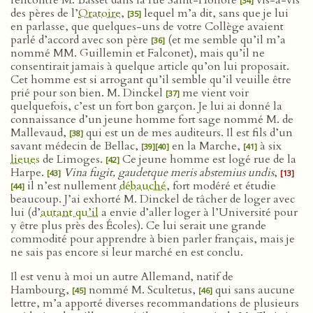
rencontré M. Basset dans la rue Saint-Honoré
vis-à-vis
[34]
des pères de l’
Oratoire
,
lequel m’a dit, sans que je lui
[35]
en parlasse, que quelques-uns de votre Collège avaient
parlé d’accord avec son père
(et me semble qu’il m’a
[36]
nommé MM. Guillemin et Falconet), mais qu’il ne
consentirait jamais à quelque article qu’on lui proposait.
Cet homme est si arrogant qu’il semble qu’il veuille être
prié pour son bien. M. Dinckel
me vient voir
[37]
quelquefois, c’est un fort bon garçon. Je lui ai donné la
connaissance d’un jeune homme fort sage nommé M. de
Mallevaud,
qui est un de mes auditeurs. Il est fils d’un
[38]
savant médecin de Bellac,
en la Marche,
à six
[39]
[40]
[41]
lieues
de Limoges.
Ce jeune homme est logé rue de la
[42]
Harpe.
Vina fugit, gaudetque meris abstemius undis
,
[43]
[13]
il n’est nullement
débauché
, fort modéré et étudie
[44]
beaucoup. J’ai exhorté M. Dinckel de tâcher de loger avec
lui (d’
autant qu’il
a envie d’aller loger à l’Université pour
y être plus près des Écoles). Ce lui serait une grande
commodité pour apprendre à bien parler français, mais je
ne sais pas encore si leur marché en est conclu.
Il est venu à moi un autre Allemand, natif de
Hambourg,
nommé M. Scultetus,
qui sans aucune
[45]
[46]
lettre, m’a apporté diverses recommandations de plusieurs