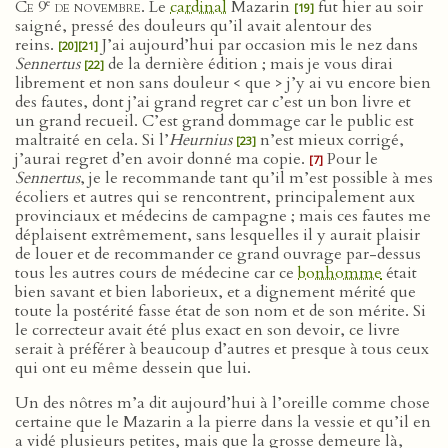
e
Ce 9
de novembre
. Le
cardinal
Mazarin
fut hier au soir
[19]
saigné, pressé des douleurs qu’il avait alentour des
reins.
J’ai aujourd’hui par occasion mis le nez dans
[20]
[21]
Sennertus
de la dernière édition ; mais je vous dirai
[22]
librement et non sans douleur < que > j’y ai vu encore bien
des fautes, dont j’ai grand regret car c’est un bon livre et
un grand recueil. C’est grand dommage car le public est
maltraité en cela. Si l’
Heurnius
n’est mieux corrigé,
[23]
j’aurai regret d’en avoir donné ma copie.
Pour le
[7]
Sennertus
, je le recommande tant qu’il m’est possible à mes
écoliers et autres qui se rencontrent, principalement aux
provinciaux et médecins de campagne ; mais ces fautes me
déplaisent extrêmement, sans lesquelles il y aurait plaisir
de louer et de recommander ce grand ouvrage par-dessus
tous les autres cours de médecine car ce
bonhomme
était
bien savant et bien laborieux, et a dignement mérité que
toute la postérité fasse état de son nom et de son mérite. Si
le correcteur avait été plus exact en son devoir, ce livre
serait à préférer à beaucoup d’autres et presque à tous ceux
qui ont eu même dessein que lui.
Un des nôtres m’a dit aujourd’hui à l’oreille comme chose
certaine que le Mazarin a la pierre dans la vessie et qu’il en
a vidé plusieurs petites, mais que la grosse demeure là,