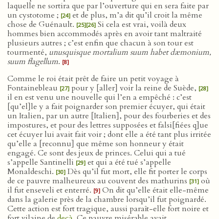
laquelle ne sortira que par l’ouverture qui en sera faite par
un cystotome ;
et de plus, m’a dit qu’il croit la même
[24]
chose de Guénault.
Si cela est vrai, voilà deux
[25]
[26]
hommes bien accommodés après en avoir tant maltraité
plusieurs autres ; c’est enfin que chacun à son tour est
tourmenté,
unusquisque mortalium suum habet dæmonium,
suum flagellum
.
[8]
Comme le roi était prêt de faire un petit voyage à
Fontainebleau
pour y [aller] voir la reine de Suède,
[27]
[28]
il en est venu une nouvelle qui l’en a empêché : c’est
[qu’el]le y a fait poignarder son premier écuyer, qui était
un Italien, par un autre [Italien], pour des fourberies et des
impostures, et pour des lettres supposées et falsi[fiées q]ue
cet écuyer lui avait fait voir ; dont elle a été tant plus irritée
qu’elle a [reconnu] que même son honneur y était
engagé. Ce sont des jeux de princes. Celui qui a tué
s’appelle Santinelli
et qui a été tué s’appelle
[29]
Monaldeschi.
Dès qu’il fut mort, elle fit porter le corps
[30]
de ce pauvre malheureux au couvent des mathurins
où
[31]
il fut enseveli et enterré.
On dit qu’elle était elle-même
[9]
dans la galerie près de la chambre lorsqu’il fut poignardé.
Cette action est fort tragique, aussi paraît-elle fort noire et
fort vilaine de
deçà
. Ce pauvre misérable avait