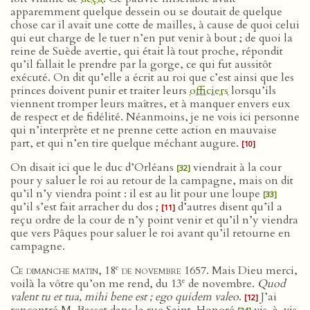
apparemment quelque dessein ou se doutait de quelque
chose car il avait une cotte de mailles, à cause de quoi celui
qui eut charge de le tuer n’en put venir à bout ; de quoi la
reine de Suède avertie, qui était là tout proche, répondit
qu’il fallait le prendre par la gorge, ce qui fut aussitôt
exécuté. On dit qu’elle a écrit au roi que c’est ainsi que les
princes doivent punir et traiter leurs
officiers
lorsqu’ils
viennent tromper leurs maîtres, et à manquer envers eux
de respect et de fidélité. Néanmoins, je ne vois ici personne
qui n’interprète et ne prenne cette action en mauvaise
part, et qui n’en tire quelque méchant augure.
[10]
On disait ici que le duc d’Orléans
viendrait à la cour
[32]
pour y saluer le roi au retour de la campagne, mais on dit
qu’il n’y viendra point : il est au lit pour une loupe
[33]
qu’il s’est fait arracher du dos ;
d’autres disent qu’il a
[11]
reçu ordre de la cour de n’y point venir et qu’il n’y viendra
que vers Pâques pour saluer le roi avant qu’il retourne en
campagne.
e
Ce dimanche matin, 18
de novembre 1657
. Mais Dieu merci,
e
voilà la vôtre qu’on me rend, du 13
de novembre.
Quod
valent tu et tua, mihi bene est ; ego quidem valeo
.
J’ai
[12]