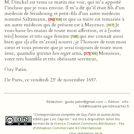
M. Dinckel est venu ce matin me voir, qui m’a apporté
l’incluse que je vous envoie. Il m’a dit qu’il était fils d’un
médecin de Strasbourg et petit-fils d’un autre médecin
nommé Saltzmann,
et que sa mère est remariée à
[36]
[106]
un autre médecin qui de présent est à Mayence.
Je
[107]
vous baise les mains de toute mon affection, et à [votre
très] bonne et très sage femme
qui me connaît aussi
[108]
bien que s[i elle m’avait] nourri ; je l’honore de tout mon
cœur et vous proteste que je serai toujours de toute mon
âme,
quamdiu spiritus hos reget artus
,
Monsieur,
[37]
[109]
votre très humble et très obéissant serviteur,
Guy Patin.
e
De Paris, ce vendredi 23
de novembre 1657.
Rédaction : guido.patin@gmail.com — Édition : info-
hist@biusante.parisdescartes.fr
"
Correspondance complète de Guy Patin et autres écrits
,
édités par Loïc Capron." est mis à disposition selon les
termes de la
licence Creative Commons Attribution - Pas
d’Utilisation Commerciale 4.0 International
.
Une réalisation de la