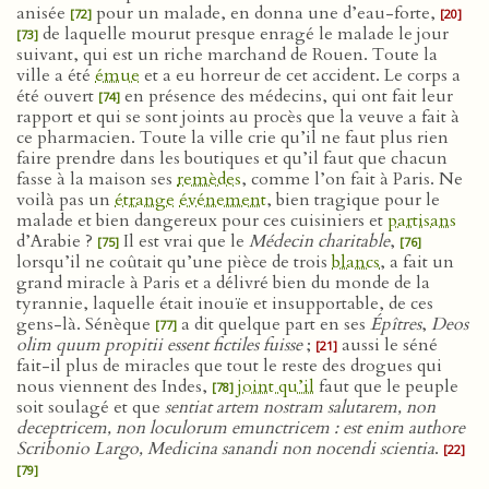
anisée
pour un malade, en donna une d’eau-forte,
[72]
[20]
de laquelle mourut presque enragé le malade le jour
[73]
suivant, qui est un riche marchand de Rouen. Toute la
ville a été
émue
et a eu horreur de cet accident. Le corps a
été ouvert
en présence des médecins, qui ont fait leur
[74]
rapport et qui se sont joints au procès que la veuve a fait à
ce pharmacien. Toute la ville crie qu’il ne faut plus rien
faire prendre dans les boutiques et qu’il faut que chacun
fasse à la maison ses
remèdes
, comme l’on fait à Paris. Ne
voilà pas un
étrange
événement
, bien tragique pour le
malade et bien dangereux pour ces cuisiniers et
partisans
d’Arabie ?
Il est vrai que le
Médecin charitable
,
[75]
[76]
lorsqu’il ne coûtait qu’une pièce de trois
blancs
, a fait un
grand miracle à Paris et a délivré bien du monde de la
tyrannie, laquelle était inouïe et insupportable, de ces
gens-là. Sénèque
a dit quelque part en ses
Épîtres
,
Deos
[77]
olim quum propitii essent fictiles fuisse
;
aussi le séné
[21]
fait-il plus de miracles que tout le reste des drogues qui
nous viennent des Indes,
joint qu’il
faut que le peuple
[78]
soit soulagé et que
sentiat artem nostram salutarem, non
deceptricem, non loculorum emunctricem : est enim authore
Scribonio Largo, Medicina sanandi non nocendi scientia
.
[22]
[79]