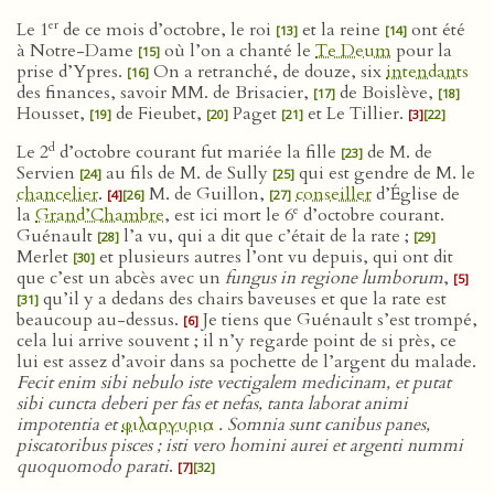
er
Le 1
de ce mois d’octobre, le roi
et la reine
ont été
[13]
[14]
à Notre-Dame
où l’on a chanté le
Te Deum
pour la
[15]
prise d’Ypres.
On a retranché, de douze, six
intendants
[16]
des finances, savoir MM. de Brisacier,
de Boislève,
[17]
[18]
Housset,
de Fieubet,
Paget
et Le Tillier.
[19]
[20]
[21]
[3]
[22]
d
Le 2
d’octobre courant fut mariée la fille
de M. de
[23]
Servien
au fils de M. de Sully
qui est gendre de M. le
[24]
[25]
chancelier
.
M. de Guillon,
conseiller
d’Église de
[4]
[26]
[27]
e
la
Grand’Chambre
, est ici mort le 6
d’octobre courant.
Guénault
l’a vu, qui a dit que c’était de la rate ;
[28]
[29]
Merlet
et plusieurs autres l’ont vu depuis, qui ont dit
[30]
que c’est un abcès avec un
fungus in regione lumborum
,
[5]
qu’il y a dedans des chairs baveuses et que la rate est
[31]
beaucoup au-dessus.
Je tiens que Guénault s’est trompé,
[6]
cela lui arrive souvent ; il n’y regarde point de si près, ce
lui est assez d’avoir dans sa pochette de l’argent du malade.
Fecit enim sibi nebulo iste vectigalem medicinam, et putat
sibi cuncta deberi per fas et nefas, tanta laborat animi
impotentia et
φιλαργυρια
. Somnia sunt canibus panes,
piscatoribus pisces ; isti vero homini aurei et argenti nummi
quoquomodo parati
.
[7]
[32]