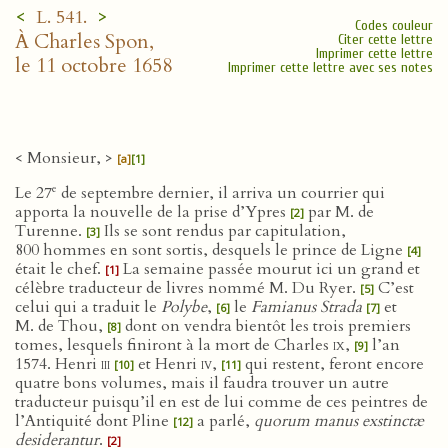
<
>
L. 541.
Codes couleur
À Charles Spon,
Citer cette lettre
Imprimer cette lettre
le 11 octobre 1658
Imprimer cette lettre avec ses notes
< Monsieur, >
[a]
[1]
e
Le 27
de septembre dernier, il arriva un courrier qui
apporta la nouvelle de la prise d’Ypres
par M. de
[2]
Turenne.
Ils se sont rendus par capitulation,
[3]
800 hommes en sont sortis, desquels le prince de Ligne
[4]
était le chef.
La semaine passée mourut ici un grand et
[1]
célèbre traducteur de livres nommé M. Du Ryer.
C’est
[5]
celui qui a traduit le
Polybe
,
le
Famianus Strada
et
[6]
[7]
M. de Thou,
dont on vendra bientôt les trois premiers
[8]
tomes, lesquels finiront à la mort de Charles
ix
,
l’an
[9]
1574. Henri
iii
et Henri
iv
,
qui restent, feront encore
[10]
[11]
quatre bons volumes, mais il faudra trouver un autre
traducteur puisqu’il en est de lui comme de ces peintres de
l’Antiquité dont Pline
a parlé,
quorum manus exstinctæ
[12]
desiderantur
.
[2]