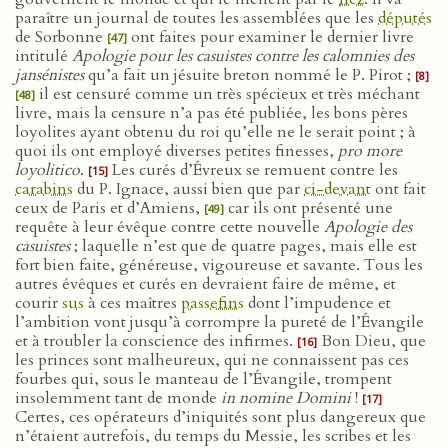
paraître un journal de toutes les assemblées que les
députés
de Sorbonne
ont faites pour examiner le dernier livre
[47]
intitulé
Apologie pour les casuistes contre les calomnies des
jansénistes
qu’a fait un jésuite breton nommé le P. Pirot ;
[8]
il est censuré comme un très spécieux et très méchant
[48]
livre, mais la censure n’a pas été publiée, les bons pères
loyolites ayant obtenu du roi qu’elle ne le serait point ; à
quoi ils ont employé diverses petites finesses,
pro more
loyolitico
.
Les curés d’Évreux se remuent contre les
[15]
carabins
du P. Ignace, aussi bien que par
ci-devant
ont fait
ceux de Paris et d’Amiens,
car ils ont présenté une
[49]
requête à leur évêque contre cette nouvelle
Apologie des
casuistes
; laquelle n’est que de quatre pages, mais elle est
fort bien faite, généreuse, vigoureuse et savante. Tous les
autres évêques et curés en devraient faire de même, et
courir
sus
à ces maîtres
passefins
dont l’impudence et
l’ambition vont jusqu’à corrompre la pureté de l’Évangile
et à troubler la conscience des infirmes.
Bon Dieu, que
[16]
les princes sont malheureux, qui ne connaissent pas ces
fourbes qui, sous le manteau de l’Évangile, trompent
insolemment tant de monde
in nomine Domini
!
[17]
Certes, ces opérateurs d’iniquités sont plus dangereux que
n’étaient autrefois, du temps du Messie, les scribes et les