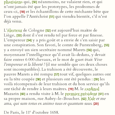
pharisiens
qui,
néanmoins, ne valaient rien, et qui
[50]
n’ont jamais été que les prototypes, les prodromes de
ceux-ci,
et les échantillons de cette méchante bête que
[18]
l’on appelle l’Antéchrist
qui viendra bientôt, s’il n’est
[51]
déjà venu.
L’
électeur
de Cologne
est aujourd’hui maître de
[52]
Liège,
dont il s’est rendu tel par force et par finesse.
[53]
L’empereur
y a pris goût et a envie de s’en saisir par
[54]
une conspiration. Son favori, le comte de Furstenberg,
[55]
y a envoyé un sien secrétaire nommé Marets
qui,
[56]
moyennant l’intelligence qu’il avait là-dedans, y devait
faire entrer 6 000 chevaux, et le mot de guet était
Vive
l’empereur et la liberté !
(il me semble que ces deux choses
sont incompatibles). La trahison a été découverte, le
pauvre Marets a été rompu
tout vif, quelques autres ont
[57]
eu la tête coupée
et plusieurs ont été pendus :
les
[58]
[59]
voilà récompensés de leur trahison et du bon service qu’ils
ont tâché de rendre à leurs maîtres.
M. le
cardinal
[19]
Mazarin
a rendu visite à M. le
premier président
en
[60]
[61]
sa propre maison, rue Aubry-le-Boucher.
Vale
et me
[62]
ama, qui sum totus ex animo tuus et quantum suus
.
[20]
e
De Paris, le 11
d’octobre 1658.