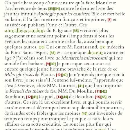
On parle beaucoup d’une censure qu’a faite Monsieur
l’archevêque de Sens
contre le dernier livre des
[33]
[34]
jésuites intitulé
Apologie pour les casuistes
. Elle est fort belle
en latin, il l’a fait mettre en français et imprimer,
et
[8]
aussitôt on publiera l’une et l’autre. Ces
sourcilleux
carabins
du P. Ignace
vivraient plus
[35]
sagement et ne seraient point si impudents si tous les
évêques les traitaient comme celui-là, aussi bien que
quelques autres.
Qui est ce M. Restaurand,
médecin
[36]
[37]
du Pont-Saint-Esprit,
est-ce quelque
docteur
avancé en
[38]
âge ? J’ai céans son livre
de Monarchia microcosmi
qui me
semble fort barbare.
Je pense que cet auteur est
[9]
[39]
encore quelque jeune homme bravache de la race de ce
Miles gloriosus
de Plaute.
Je n’entends presque rien à
[10]
[40]
son livre, je ne sais s’il l’entend lui-même. J’apprends que
c’est à Genève, chez MM. Tournes,
que l’on imprime
[41]
le
Recueil des thèses
de feu MM. Du Moulin,
[11]
[42]
Rambour,
Cappel,
de Beaulieu
et
[12]
[43]
[13]
[44]
[14]
[45]
d’autres. Ce sera là un excellent livre, et qui pourra servir
extrêmement à détromper beaucoup de tant d’impostures,
de fraudes et de fables que les moines
ont inventées de
[46]
temps en temps pour tromper le peuple et faire leurs
affaires de sa sotte crédulité. Ce sont les plus fins qui
gouvernent le monde et qui le mènent par le
nez
. Il va