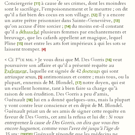
Conciergerie
à cause de ses crimes, dont les moindres
[11]
sont le sacrilège, l’empoisonnement et le meurtre ; on dit
qu’il a fait bien des cocus en son village.
Il y a encore
[12]
un autre prêtre prisonnier dans Sainte-Geneviève,
[13]
qu’on accuse d’être sorcier ;
du moins est-il constant
[14]
qu’il a
débauché
plusieurs femmes par enchantements et
breuvage, que les cafards appellent art magique, lequel
Pline
met entre les arts fort impérieux à qui les sots se
[15]
laissent tromper.
[4]
er
< Ce 1
de mai
. > Je vous dirai que M. Des Gorris
veut
[16]
poursuivre son affaire et qu’il a présenté requête au
Parlement
, laquelle est signée de 42
docteurs
qui sont
utriusque sexus
,
antimoniaux et contre ; mais tous, ou la
[5]
plupart, ennemis de M. Blondel,
notre doyen, qui est
[17]
un excellent homme, tant à bien faire sa charge qu’à
raison de son érudition. Des Gorris a peu d’amis,
Guénault
lui en a donné quelques-uns, mais la plupart
[18]
y vont contre leur conscience et en dépit de M. Blondel.
Guénault priait un de ses amis de signer cette requête en
faveur de Des Gorris, cet ami la refusa et lui dit :
Si vous
entreprenez la cause de Des Gorris, on dira que vous êtes
encore huguenot, comme vous l’avez été jusqu’à l’âge de
35 ans
;
Guénault répondit que les médecins ne
[19]
[20]