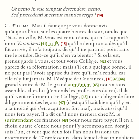
Ut nemo in sese temptat descendere, nemo,
Sed præcedenti spectatur mantica tergo !
[14]
e
Ce 3
de mai
. Mais il faut que je vous donne avis
qu’aujourd’hui, sur les quatre heures du soir, tandis que
j’étais en ville, M. Gras est venu céans, qui m’a rapporté
o
mon
Varandæus
in‑f
,
qu’il m’emprunta dès qu’il
[41]
[15]
fut arrivé ; il m’a toujours dit qu’il ne partirait point sans
me le rendre. Est-ce qu’il s’en va bientôt ? Si cela est,
prenez garde à vous, et tout votre Collège,
et vous
[42]
gardez de sa réformation ; mais s’il en a quelque bonne, il
ne peut pas l’avoir apprise du livre qu’il m’a rendu, car
elle n’y fut jamais. M. l’évêque de Coutances,
[16]
[43]
[44]
grand vicaire de M. le grand
aumônier
,
nous a tous
[45]
assemblés chez lui (j’entends les professeurs du roi). Il dit
qu’il veut réformer notre Collège,
nous obliger de faire
[46]
diligemment des leçons
(c’est qu’il sait bien qu’il y en
[47]
a la moitié qui s’en acquittent fort mal), mais aussi qu’il
nous fera payer. Il a dit qu’il nous mènera chez M. le
surintendant
des finances
pour nous faire payer. Il en a
[48]
choisi quatre d’entre nous pour l’y accompagner, dont je
suis l’un, et veut que deux fois l’an nous fassions un
programme de 17 professeurs, dans lequel chacun publiera