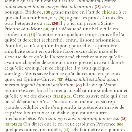
semble qu’il s’en tient tout assuré.
Nihilominus tamen
dubia semper fuit et anceps alea iudiciorum
;
c’est
[25]
pourquoi Bridoye,
grand maître en l’art de
chicane
à ce
[58]
que dit l’auteur François,
jugeait les procès à trois dès
[59]
ou à l’étiquette du
sac
.
Il y a ici un prêtre à Saint-
[26]
Étienne-du-Mont
qui a débauché une belle fille en
[60]
confession,
l’a entretenue quelque temps, puis elle l’a
[61]
quitté et derechef recherché ; enfin, ils sont prisonniers.
Pour lui, ce n’est qu’un fripon ; pour elle, sa première
simplicité serait en quelque façon excusable, mais elle
s’excuse de ce qu’elle l’a retourné chercher sur ce qu’elle
avait un chapelet de senteur que ce prêtre lui avait donné
et qu’elle croit qu’en ce chapelet il y avait quelque
sortilège. Vous savez bien ce qu’a dit cet ancien, je crois
que c’est Quinte-Curce :
Magia nihil est aliud quam
[62]
merum ingenii humani ludibrium
.
Elle dit qu’étant
[27]
retournée avec lui, il la mena au sabbat une sombre nuit et
qu’elle y vit des choses
étranges
. Cette pauvre fille qui s’est
laissé débaucher n’ose s’accuser soi-même, et sa trop
grande crédulité ; elle s’en prend à la prétendue magie de
ce prêtre luxurieux et au diable, qui est une autre
méchante bête.
Non sum ego causa malorum, Iupiter est
.
[28]
On dit ici que le roi veut établir en Provence
[63]
[64]
[65]
[66]
quelques nouveaux impôts,
cela fait naître des plaintes
[67]