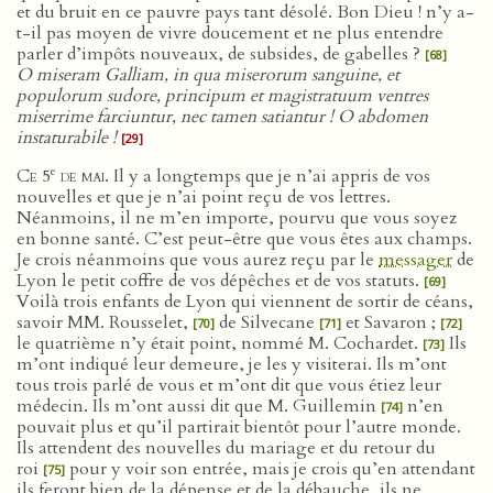
et du bruit en ce pauvre pays tant désolé. Bon Dieu ! n’y a-
t-il pas moyen de vivre doucement et ne plus entendre
parler d’impôts nouveaux, de subsides, de gabelles ?
[68]
O miseram Galliam, in qua miserorum sanguine, et
populorum sudore, principum et magistratuum ventres
miserrime farciuntur, nec tamen satiantur ! O abdomen
instaturabile !
[29]
e
Ce 5
de mai
. Il y a longtemps que je n’ai appris de vos
nouvelles et que je n’ai point reçu de vos lettres.
Néanmoins, il ne m’en importe, pourvu que vous soyez
en bonne santé. C’est peut-être que vous êtes aux champs.
Je crois néanmoins que vous aurez reçu par le
messager
de
Lyon le petit coffre de vos dépêches et de vos statuts.
[69]
Voilà trois enfants de Lyon qui viennent de sortir de céans,
savoir MM. Rousselet,
de Silvecane
et Savaron ;
[70]
[71]
[72]
le quatrième n’y était point, nommé M. Cochardet.
Ils
[73]
m’ont indiqué leur demeure, je les y visiterai. Ils m’ont
tous trois parlé de vous et m’ont dit que vous étiez leur
médecin. Ils m’ont aussi dit que M. Guillemin
n’en
[74]
pouvait plus et qu’il partirait bientôt pour l’autre monde.
Ils attendent des nouvelles du mariage et du retour du
roi
pour y voir son entrée, mais je crois qu’en attendant
[75]
ils feront bien de la dépense et de la débauche, ils ne