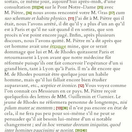
sortais, ce même jour, aujourd’hui après-midi, d’une
consultation
sur le Pont Notre-Dame
avec
[33]
[34]
[35]
M. Piètre,
nous avons rencontré votre M. Gras
cum
[36]
[37]
suo schemate et habitu physico
.
J’ai dit à M. Piètre qui il
[11]
était, nous l’avons arrêté, il dit qu’il y a plus d’un an qu’il
est à Paris et qu’il ne sait quand il en sortira, que son
procès n’est point encore jugé. Enfin, après plusieurs
discours, nous l’avons quitté. M. Piètre m’a dit après que
cet homme avait une
étrange
mine, que ce serait
dommage que lui et M. de Rhodes quitassent Paris et
retournassent à Lyon avant que notre médecine fût
réformée puisqu’ils ont fait concevoir l’espérance d’un si
grand bien, tant à Lyon qu’à Paris. Il m’a dit encore que
M. de Rhodes pourrait être quelque jour un habile
homme, mais qu’il lui fallait encore bien étudier
auparavant, etc.,
sceptice et ironice
.
Vous voyez comme
[12]
l’on connaît ces Messieurs en ce pays. M. Piètre reçoit
quelquefois des lettres de MM. Guillemin et Garnier. Le
jeune de Rhodes ne réformera personne de longtemps,
nisi
pilum mutet ac mentem
;
il n’est pas encore en état de
[13]
[38]
cela, il ne fera pas peu pour soi-même s’il ne peut se
persuader qu’il ait besoin lui-même d’un si notable
changement ;
sed in hoc versatur deorum iniquitas, quod
inter homines paucissimi se norint
.
[39]
[40]