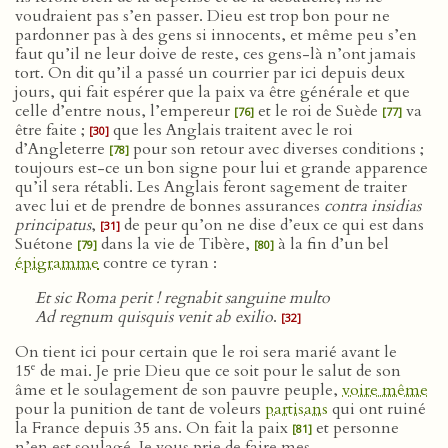
voudraient pas s’en passer. Dieu est trop bon pour ne
pardonner pas à des gens si innocents, et même peu s’en
faut qu’il ne leur doive de reste, ces gens-là n’ont jamais
tort. On dit qu’il a passé un courrier par ici depuis deux
jours, qui fait espérer que la paix va être générale et que
celle d’entre nous, l’empereur
et le roi de Suède
va
[76]
[77]
être faite ;
que les Anglais traitent avec le roi
[30]
d’Angleterre
pour son retour avec diverses conditions ;
[78]
toujours est-ce un bon signe pour lui et grande apparence
qu’il sera rétabli. Les Anglais feront sagement de traiter
avec lui et de prendre de bonnes assurances
contra insidias
principatus
,
de peur qu’on ne dise d’eux ce qui est dans
[31]
Suétone
dans la vie de Tibère,
à la fin d’un bel
[79]
[80]
épigramme
contre ce tyran :
Et sic Roma perit ! regnabit sanguine multo
Ad regnum quisquis venit ab exilio
.
[32]
On tient ici pour certain que le roi sera marié avant le
e
15
de mai. Je prie Dieu que ce soit pour le salut de son
âme et le soulagement de son pauvre peuple,
voire même
pour la punition de tant de voleurs
partisans
qui ont ruiné
la France depuis 35 ans. On fait la paix
et personne
[81]
n’en est soulagé. Je vous prie de faire mes