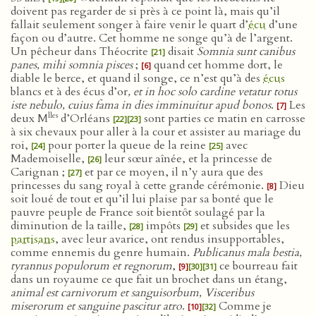
doivent pas regarder de si près à ce point là, mais qu’il
fallait seulement songer à faire venir le quart d’
écu
d’une
façon ou d’autre. Cet homme ne songe qu’à de l’argent.
Un pêcheur dans Théocrite
disait
Somnia sunt canibus
[21]
panes, mihi somnia pisces
;
quand cet homme dort, le
[6]
diable le berce, et quand il songe, ce n’est qu’à des
écus
blancs et à des écus d’or
, et in hoc solo cardine vetatur totus
iste nebulo, cuius fama in dies imminuitur apud bonos
.
Les
[7]
lles
deux M
d’Orléans
sont parties ce matin en carrosse
[22]
[23]
à six chevaux pour aller à la cour et assister au mariage du
roi,
pour porter la queue de la reine
avec
[24]
[25]
Mademoiselle,
leur sœur aînée, et la princesse de
[26]
Carignan ;
et par ce moyen, il n’y aura que des
[27]
princesses du sang royal à cette grande cérémonie.
Dieu
[8]
soit loué de tout et qu’il lui plaise par sa bonté que le
pauvre peuple de France soit bientôt soulagé par la
diminution de la taille,
impôts
et subsides que les
[28]
[29]
partisans
, avec leur avarice, ont rendus insupportables,
comme ennemis du genre humain.
Publicanus mala bestia,
tyrannus populorum et regnorum
,
ce bourreau fait
[9]
[30]
[31]
dans un royaume ce que fait un brochet dans un étang,
animal est carnivorum et sanguisorbum, Visceribus
miserorum et sanguine pascitur atro
.
Comme je
[10]
[32]