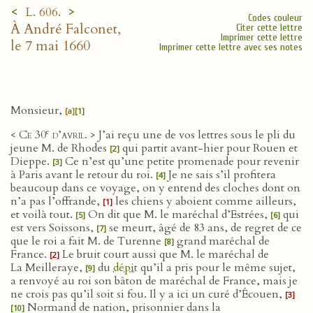
<
>
L. 606.
Codes couleur
À André Falconet,
Citer cette lettre
Imprimer cette lettre
le 7 mai 1660
Imprimer cette lettre avec ses notes
Monsieur,
[a]
[1]
e
< Ce 30
d’avril
. > J’ai reçu une de vos lettres sous le pli du
jeune M. de Rhodes
qui partit avant-hier pour Rouen et
[2]
Dieppe.
Ce n’est qu’une petite promenade pour revenir
[3]
à Paris avant le retour du roi.
Je ne sais s’il profitera
[4]
beaucoup dans ce voyage, on y entend des cloches dont on
n’a pas l’offrande,
les chiens y aboient comme ailleurs,
[1]
et voilà tout.
On dit que M. le maréchal d’Estrées,
qui
[5]
[6]
est vers Soissons,
se meurt, âgé de 83 ans, de regret de ce
[7]
que le roi a fait M. de Turenne
grand maréchal de
[8]
France.
Le bruit court aussi que M. le maréchal de
[2]
La Meilleraye,
du
dépit
qu’il a pris pour le même sujet,
[9]
a renvoyé au roi son bâton de maréchal de France, mais je
ne crois pas qu’il soit si fou. Il y a ici un curé d’Écouen,
[3]
Normand de nation, prisonnier dans la
[10]