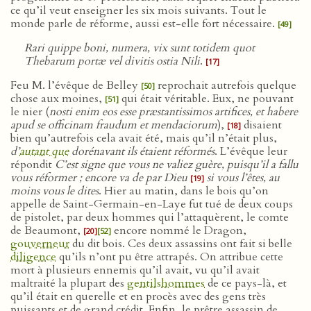
ce qu’il veut enseigner les six mois suivants. Tout le
monde parle de réforme, aussi est-elle fort nécessaire.
[49]
Rari quippe boni, numera, vix sunt totidem quot
Thebarum portæ vel divitis ostia Nili
.
[17]
Feu M. l’évêque de Belley
reprochait autrefois quelque
[50]
chose aux moines,
qui était véritable. Eux, ne pouvant
[51]
le nier (
nosti enim eos esse præstantissimos artifices, et habere
apud se officinam fraudum et mendaciorum
),
disaient
[18]
bien qu’autrefois cela avait été, mais qu’il n’était plus,
d’
autant que
dorénavant ils étaient réformés
. L’évêque leur
répondit
C’est signe que vous ne valiez guère, puisqu’il a fallu
vous réformer ; encore va de par Dieu
si vous l’êtes, au
[19]
moins vous le dites
. Hier au matin, dans le bois qu’on
appelle de Saint-Germain-en-Laye fut tué de deux coups
de pistolet, par deux hommes qui l’attaquèrent, le comte
de Beaumont,
encore nommé le Dragon,
[20]
[52]
gouverneur
du dit bois. Ces deux assassins ont fait si belle
diligence
qu’ils n’ont pu être attrapés. On attribue cette
mort à plusieurs ennemis qu’il avait, vu qu’il avait
maltraité la plupart des
gentilshommes
de ce pays-là, et
qu’il était en querelle et en procès avec des gens très
puissants et de grand crédit. Enfin, le prêtre assassin de