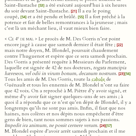
Saint-Eustache
a été exécuté aujourd’hui à six heures
[53]
du soir devant Saint-Eustache.
Il a eu le poing
[21]
coupé,
et a été pendu et brûlé.
Il a fort prêché à la
[54]
[55]
potence et fait de belles remontrances à la jeunesse ; mais
c’est là un méchant lieu, il vaut mieux bien faire.
e
< Ce 4
de mai
. > Le procès de M. Des Gorris n’est point
encore jugé à cause que samedi dernier il était fête ;
[22]
mais notre doyen, M. Blondel, poursuit chaudement
contre l’huguenot et espère que ce sera samedi prochain.
Des Gorris a présenté requête à Messieurs du Parlement,
laquelle est signée de 42 de nos docteurs,
togata mancipia
hæreseos, vel odii in virum bonum, decanum nostrum
.
[23]
[56]
Tous les amis de M. Des Gorris, toute la
cabale
de
Guénault et tous les ennemis de M. Blondel n’ont su faire
que 42 voix. On a reproché à M. Piètre d’y avoir signé, et
même d’y avoir fait signer quelques-uns de ses amis ; à
quoi il a répondu que ce n’est qu’en dépit de Blondel, il y a
longtemps qu’ils ne sont pas amis. Enfin, il faut que nos
haines, nos colères et nos dépits nous empêchent d’être
gens de bien, tant nous sommes sujets à nos passions.
Impedit ira animum, ne possit cernere verum
.
[24]
[57]
M. Blondel espère d’avoir arrêt samedi prochain et il me