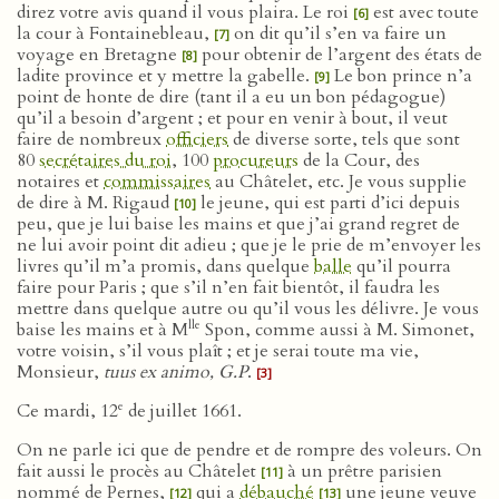
direz votre avis quand il vous plaira. Le roi
est avec toute
[6]
la cour à Fontainebleau,
on dit qu’il s’en va faire un
[7]
voyage en Bretagne
pour obtenir de l’argent des états de
[8]
ladite province et y mettre la gabelle.
Le bon prince n’a
[9]
point de honte de dire (tant il a eu un bon pédagogue)
qu’il a besoin d’argent ; et pour en venir à bout, il veut
faire de nombreux
officiers
de diverse sorte, tels que sont
80
secrétaires du roi
, 100
procureurs
de la Cour, des
notaires et
commissaires
au Châtelet, etc. Je vous supplie
de dire à M. Rigaud
le jeune, qui est parti d’ici depuis
[10]
peu, que je lui baise les mains et que j’ai grand regret de
ne lui avoir point dit adieu ; que je le prie de m’envoyer les
livres qu’il m’a promis, dans quelque
balle
qu’il pourra
faire pour Paris ; que s’il n’en fait bientôt, il faudra les
mettre dans quelque autre ou qu’il vous les délivre. Je vous
lle
baise les mains et à M
Spon, comme aussi à M. Simonet,
votre voisin, s’il vous plaît ; et je serai toute ma vie,
Monsieur,
tuus ex animo, G.P
.
[3]
e
Ce mardi, 12
de juillet 1661.
On ne parle ici que de pendre et de rompre des voleurs. On
fait aussi le procès au Châtelet
à un prêtre parisien
[11]
nommé de Pernes,
qui a
débauché
une jeune veuve
[12]
[13]