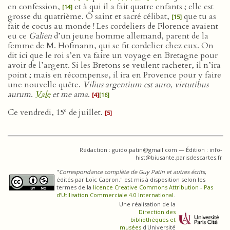
en confession,
et à qui il a fait quatre enfants ; elle est
[14]
grosse du quatrième. Ô saint et sacré célibat,
que tu as
[15]
fait de cocus au monde ! Les cordeliers de Florence avaient
eu ce
Galien
d’un jeune homme allemand, parent de la
femme de M. Hofmann, qui se fit cordelier chez eux. On
dit ici que le roi s’en va faire un voyage en Bretagne pour
avoir de l’argent. Si les Bretons se veulent racheter, il n’ira
point ; mais en récompense, il ira en Provence pour y faire
une nouvelle quête.
Vilius argentium est auro, virtutibus
aurum
.
Vale
et me ama
.
[4]
[16]
e
Ce vendredi, 15
de juillet.
[5]
Rédaction : guido.patin@gmail.com — Édition : info-
hist@biusante.parisdescartes.fr
"
Correspondance complète de Guy Patin et autres écrits
,
édités par Loïc Capron." est mis à disposition selon les
termes de la
licence Creative Commons Attribution - Pas
d’Utilisation Commerciale 4.0 International
.
Une réalisation de la
Direction des
bibliothèques et
musées
d'Université