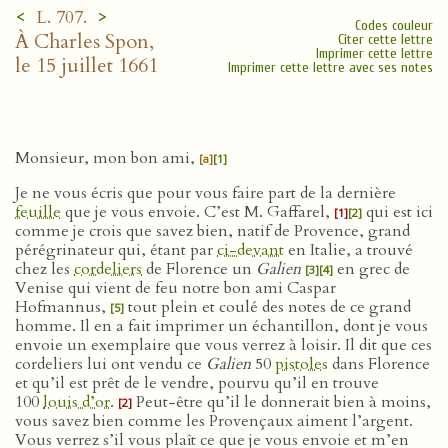
<
>
L. 707.
Codes couleur
À Charles Spon,
Citer cette lettre
Imprimer cette lettre
le 15 juillet 1661
Imprimer cette lettre avec ses notes
Monsieur, mon bon ami,
[a]
[1]
Je ne vous écris que pour vous faire part de la dernière
feuille
que je vous envoie. C’est M. Gaffarel,
qui est ici
[1]
[2]
comme je crois que savez bien, natif de Provence, grand
pérégrinateur qui, étant par
ci-devant
en Italie, a trouvé
chez les
cordeliers
de Florence un
Galien
en grec de
[3]
[4]
Venise qui vient de feu notre bon ami Caspar
Hofmannus,
tout plein et coulé des notes de ce grand
[5]
homme. Il en a fait imprimer un échantillon, dont je vous
envoie un exemplaire que vous verrez à loisir. Il dit que ces
cordeliers lui ont vendu ce
Galien
50
pistoles
dans Florence
et qu’il est prêt de le vendre, pourvu qu’il en trouve
100
louis d’or
.
Peut-être qu’il le donnerait bien à moins,
[2]
vous savez bien comme les Provençaux aiment l’argent.
Vous verrez s’il vous plaît ce que je vous envoie et m’en