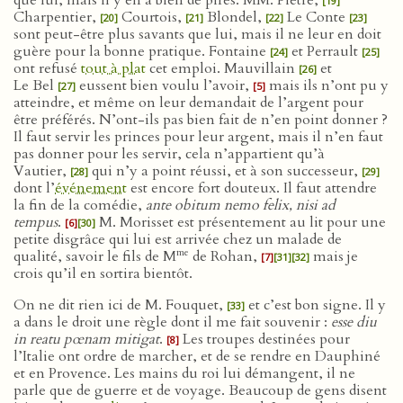
que lui, mais il y en a bien de pires. MM. Piètre,
[19]
Charpentier,
Courtois,
Blondel,
Le Conte
[20]
[21]
[22]
[23]
sont peut-être plus savants que lui, mais il ne leur en doit
guère pour la bonne pratique. Fontaine
et Perrault
[24]
[25]
ont refusé
tout à plat
cet emploi. Mauvillain
et
[26]
Le Bel
eussent bien voulu l’avoir,
mais ils n’ont pu y
[27]
[5]
atteindre, et même on leur demandait de l’argent pour
être préférés. N’ont-ils pas bien fait de n’en point donner ?
Il faut servir les princes pour leur argent, mais il n’en faut
pas donner pour les servir, cela n’appartient qu’à
Vautier,
qui n’y a point réussi, et à son successeur,
[28]
[29]
dont l’
événement
est encore fort douteux. Il faut attendre
la fin de la comédie,
ante obitum nemo felix, nisi ad
tempus
.
M. Morisset est présentement au lit pour une
[6]
[30]
petite disgrâce qui lui est arrivée chez un malade de
me
qualité, savoir le fils de M
de Rohan,
mais je
[7]
[31]
[32]
crois qu’il en sortira bientôt.
On ne dit rien ici de M. Fouquet,
et c’est bon signe. Il y
[33]
a dans le droit une règle dont il me fait souvenir :
esse diu
in reatu pœnam mitigat
.
Les troupes destinées pour
[8]
l’Italie ont ordre de marcher, et de se rendre en Dauphiné
et en Provence. Les mains du roi lui démangent, il ne
parle que de guerre et de voyage. Beaucoup de gens disent