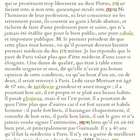
qui se prostituent trop librement au dieu Plutus,
ut
[15]
faciant rem, si non rem, quocunque modo rem
.
Ni
[3]
[16]
l’honneur de leur profession, ni leur conscience ne les
retiennent point, ils courent au gain à bride abattue, et
tâchent de faire d’une profession pure et saine, qui n’a
jamais été établie que pour le bien public, une pure
cabale
et imposture publique. M. le premier président dit que
cette place était bonne, vu qu’il pourrait devenir bientôt
premier médecin du duc
même. Je lui répondis que le
[17]
pavé de Paris valait plus que d’être médecin d’une cour si
éloignée. Une dame de qualité, qui était à table entre
mondit seigneur et moi, dit qu’elle n’avait pas bonne
opinion de cette condition, vu qu’au bout d’un an, ou de
deux, il serait renvoyé à Paris. Ledit sieur Morisset est âgé
de 67 ans, de
médiocre
grandeur et assez maigre ; il a
pourtant bon air, il est propre et se plaît aux beaux habits.
Il paraît
glorieux
, mais il ne l’est point. Il a pourtant de
quoi l’être plus que d’autres car il est fort savant et habile
homme : il parle fort bien, il harangue éloquemment, il
consulte de bon sens, il parle bon latin, il sait le grec et n’a
jamais voulu signer l’antimoine,
bien qu’il en ait été
[4]
[18]
bien prié, et principalement par Guénault. Il y a 40 ans
qu’il fait la médecine à Paris. Il n’y en a guère de meilleurs