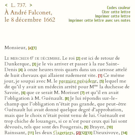
<
>
L. 737.
Codes couleur
À André Falconet,
Citer cette lettre
Imprimer cette lettre
le 8 décembre 1662
Imprimer cette lettre avec ses notes
Monsieur,
[a]
[1]
e
Le mercredi 6
de décembre
. Le roi
est ici de retour de
[2]
Dunkerque,
je le vis arriver et passer à la rue Saint-
[3]
Denis
à onze heures trois quarts dans un carrosse attelé
[4]
de huit chevaux qui allaient rudement vite.
Ce même
[1]
jour, je soupai avec M. le
premier président
,
lequel me
[5]
me
dit qu’il y avait un médecin arrêté pour M
la duchesse de
Savoie,
que ce serait M. Morisset
et qu’il en avait
[6]
[7]
l’obligation à M. Guénault.
Je lui répondis sur-le-
[8]
champ que l’obligation n’était pas grande, que peut-être
Guénault lui avait donné quelque degré d’approbation,
mais que le choix n’était point venu de lui. Guénault est
trop chiche de louanges, si ce n’est pour ceux qui lui sont
dévoués, tels que sont des Fougerais,
Brayer,
[9]
[10]
Rainssant,
les deux
Gazetiers
,
Dieuxivoye,
[11]
[2]
[12]
[13]
[14]