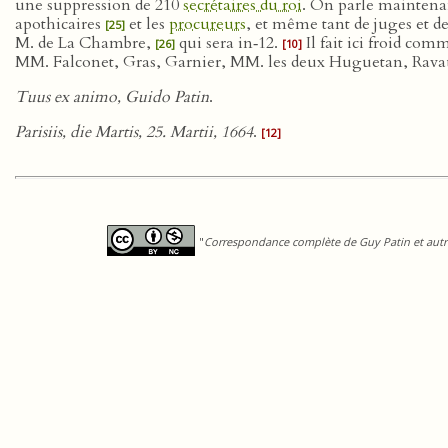
une suppression de 210
secrétaires du roi
. On parle maintenan
apothicaires
et les
procureurs
, et même tant de juges et de
[25]
M. de La Chambre,
qui sera in‑12.
Il fait ici froid co
[26]
[10]
MM. Falconet, Gras, Garnier, MM. les deux Huguetan, Ravau
Tuus ex animo, Guido Patin
.
Parisiis, die Martis, 25. Martii, 1664
.
[12]
"
Correspondance complète de Guy Patin et autre