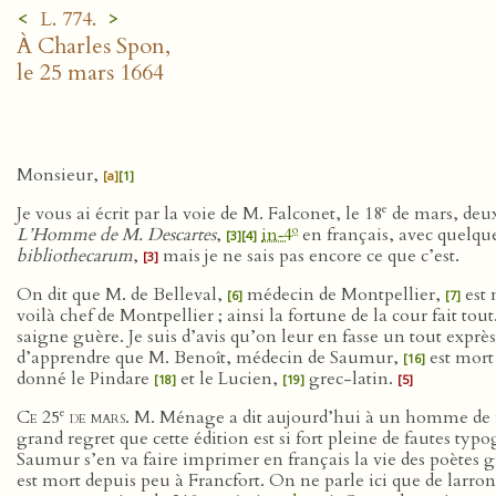
<
>
L. 774.
À Charles Spon,
le 25 mars 1664
Monsieur,
[a]
[1]
e
Je vous ai écrit par la voie de M. Falconet, le 18
de mars, deux
o
L’Homme de M. Descartes
,
in‑4
en français, avec quelqu
[3]
[4]
bibliothecarum
,
mais je ne sais pas encore ce que c’est.
[3]
On dit que M. de Belleval,
médecin de Montpellier,
est 
[6]
[7]
voilà chef de Montpellier ; ainsi la fortune de la cour fait to
saigne guère. Je suis d’avis qu’on leur en fasse un tout exprè
d’apprendre que M. Benoît, médecin de Saumur,
est mort
[16]
donné le Pindare
et le Lucien,
grec-latin.
[18]
[19]
[5]
e
Ce 25
de mars.
M. Ménage a dit aujourd’hui à un homme de
grand regret que cette édition est si fort pleine de fautes ty
Saumur s’en va faire imprimer en français la vie des poètes g
est mort depuis peu à Francfort. On ne parle ici que de larron