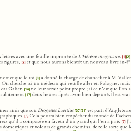
 lettres avec une feuille imprimée de
L’Hérésie imaginaire
.
[1]
[2]
o
es figures,
et que nous aurons bientôt un nouveau livre in‑8
[2]
mort et que le roi
a donné la charge de chancelier à M. Vallot
[8]
ut. On cherche ici un médecin qui veuille aller en Pologne, mais o
s car Galien
ne leur serait point propre ; si ce n’est que l’on
[14]
 subitement
deux heures après avoir bien déjeuné. Il est vrai q
[17]
 mes amis que son
Diogenes Laertius
est parti d’Angleterre
[20]
[21]
pographiques.
Cela pourra bien empêcher du monde de l’achet
[6]
recs qu’il a composée en faveur d’un grand qui l’en a prié.
J’
[7]
s domestiques et voleurs de grands chemins, de telle sorte que l