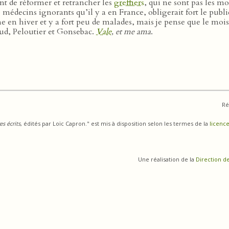
t de réformer et retrancher les
greffiers
, qui ne sont pas les 
 médecins ignorants qu’il y a en France, obligerait fort le publ
mme en hiver et y a fort peu de malades, mais je pense que le m
d, Peloutier et Gonsebac.
Vale
, et me ama
.
Ré
s écrits
, édités par Loïc Capron." est mis à disposition selon les termes de la
licence
Une réalisation de la
Direction d