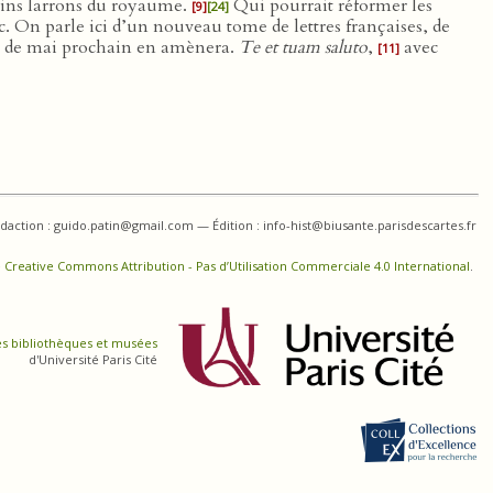
moins larrons du royaume.
Qui pourrait réformer les
[9]
[24]
ic. On parle ici d’un nouveau tome de lettres françaises, de
ois de mai prochain en amènera.
Te et tuam saluto
,
avec
[11]
daction : guido.patin@gmail.com — Édition : info-hist@biusante.parisdescartes.fr
 Creative Commons Attribution - Pas d’Utilisation Commerciale 4.0 International
.
es bibliothèques et musées
d'Université Paris Cité