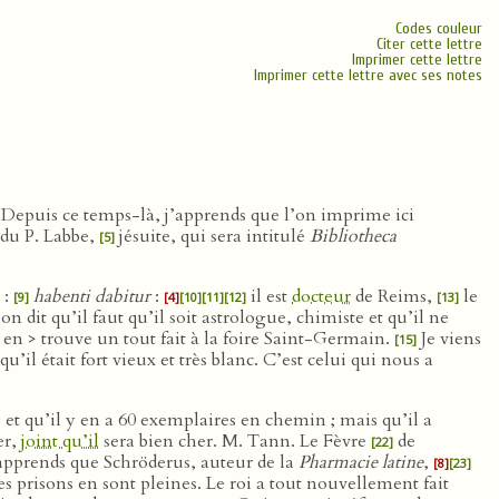
Codes couleur
Citer cette lettre
Imprimer cette lettre
Imprimer cette lettre avec ses notes
Depuis ce temps-là, j’apprends que l’on imprime ici
du P. Labbe,
jésuite, qui sera intitulé
Bibliotheca
[5]
 :
habenti dabitur
:
il est
docteur
de Reims,
le
[9]
[4]
[10]
[11]
[12]
[13]
n dit qu’il faut qu’il soit astrologue, chimiste et qu’il ne
 < en > trouve un tout fait à la foire Saint-Germain.
Je viens
[15]
u’il était fort vieux et très blanc. C’est celui qui nous a
 et qu’il y en a 60 exemplaires en chemin ; mais qu’il a
er,
joint qu’il
sera bien cher. M. Tann. Le Fèvre
de
[22]
apprends que Schröderus, auteur de la
Pharmacie latine
,
[8]
[23]
es prisons en sont pleines. Le roi a tout nouvellement fait